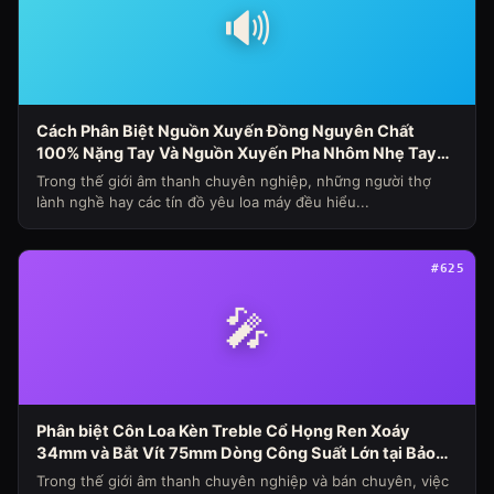
🔊
Cách Phân Biệt Nguồn Xuyến Đồng Nguyên Chất
100% Nặng Tay Và Nguồn Xuyến Pha Nhôm Nhẹ Tay
Nhanh Nóng Sụt Áp Cho Loa Máy (Chủ Đề Loa Máy
Trong thế giới âm thanh chuyên nghiệp, những người thợ
Ngày 341)
lành nghề hay các tín đồ yêu loa máy đều hiểu...
#625
🎤
Phân biệt Côn Loa Kèn Treble Cổ Họng Ren Xoáy
34mm và Bắt Vít 75mm Dòng Công Suất Lớn tại Bảo
Hùng Audio (Chủ đề loa máy ngày 339)
Trong thế giới âm thanh chuyên nghiệp và bán chuyên, việc