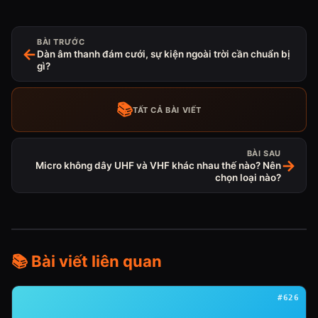
BÀI TRƯỚC
←
Dàn âm thanh đám cưới, sự kiện ngoài trời cần chuẩn bị
gì?
📚
TẤT CẢ BÀI VIẾT
BÀI SAU
→
Micro không dây UHF và VHF khác nhau thế nào? Nên
chọn loại nào?
📚 Bài viết liên quan
#626