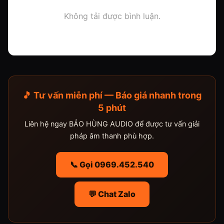
Không tải được bình luận.
🎵 Tư vấn miễn phí — Báo giá nhanh trong
5 phút
Liên hệ ngay BẢO HÙNG AUDIO để được tư vấn giải
pháp âm thanh phù hợp.
📞 Gọi 0969.452.540
💬 Chat Zalo