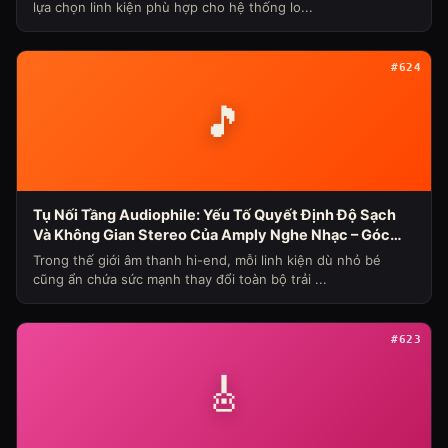
lựa chọn linh kiện phù hợp cho hệ thống lo...
#624
🎵
Tụ Nối Tầng Audiophile: Yếu Tố Quyết Định Độ Sạch
Và Không Gian Stereo Của Amply Nghe Nhạc – Góc
Nhìn Chuyên Gia Từ Bảo Hùng Audio
Trong thế giới âm thanh hi-end, mỗi linh kiện dù nhỏ bé
cũng ẩn chứa sức mạnh thay đổi toàn bộ trải ...
#623
🎸