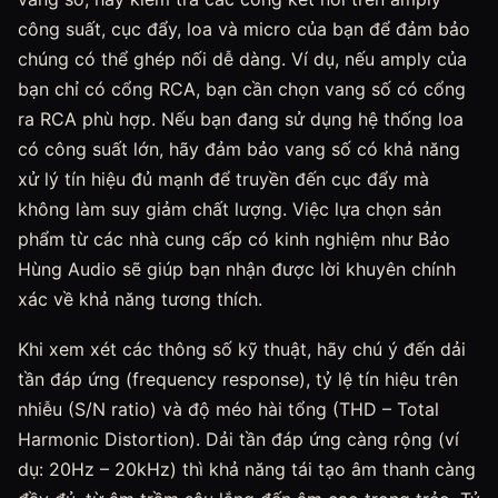
công suất, cục đẩy, loa và micro của bạn để đảm bảo
chúng có thể ghép nối dễ dàng. Ví dụ, nếu amply của
bạn chỉ có cổng RCA, bạn cần chọn vang số có cổng
ra RCA phù hợp. Nếu bạn đang sử dụng hệ thống loa
có công suất lớn, hãy đảm bảo vang số có khả năng
xử lý tín hiệu đủ mạnh để truyền đến cục đẩy mà
không làm suy giảm chất lượng. Việc lựa chọn sản
phẩm từ các nhà cung cấp có kinh nghiệm như Bảo
Hùng Audio sẽ giúp bạn nhận được lời khuyên chính
xác về khả năng tương thích.
Khi xem xét các thông số kỹ thuật, hãy chú ý đến dải
tần đáp ứng (frequency response), tỷ lệ tín hiệu trên
nhiễu (S/N ratio) và độ méo hài tổng (THD – Total
Harmonic Distortion). Dải tần đáp ứng càng rộng (ví
dụ: 20Hz – 20kHz) thì khả năng tái tạo âm thanh càng