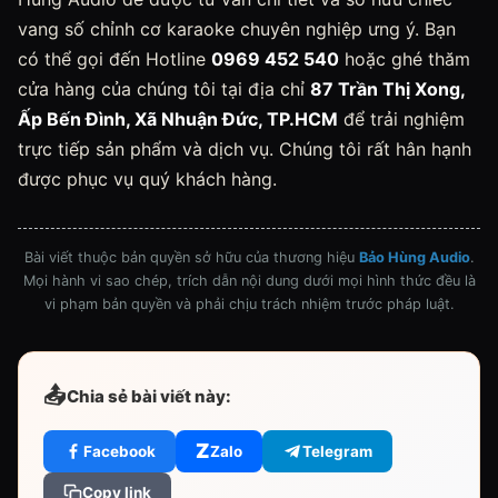
vang số chỉnh cơ karaoke chuyên nghiệp ưng ý. Bạn
có thể gọi đến Hotline
0969 452 540
hoặc ghé thăm
cửa hàng của chúng tôi tại địa chỉ
87 Trần Thị Xong,
Ấp Bến Đình, Xã Nhuận Đức, TP.HCM
để trải nghiệm
trực tiếp sản phẩm và dịch vụ. Chúng tôi rất hân hạnh
được phục vụ quý khách hàng.
Bài viết thuộc bản quyền sở hữu của thương hiệu
Bảo Hùng Audio
.
Mọi hành vi sao chép, trích dẫn nội dung dưới mọi hình thức đều là
vi phạm bản quyền và phải chịu trách nhiệm trước pháp luật.
📤
Chia sẻ bài viết này:
Z
Facebook
Zalo
Telegram
Copy link