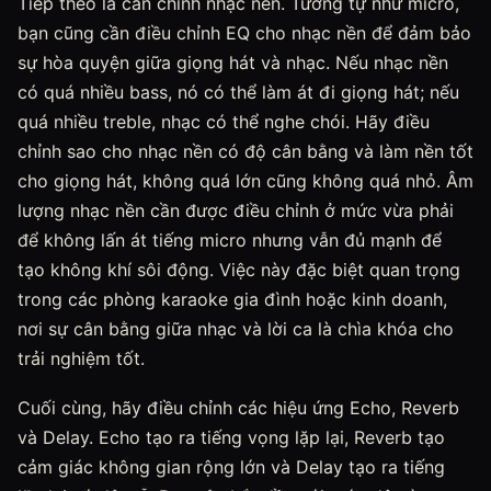
Tiếp theo là căn chỉnh nhạc nền. Tương tự như micro,
bạn cũng cần điều chỉnh EQ cho nhạc nền để đảm bảo
sự hòa quyện giữa giọng hát và nhạc. Nếu nhạc nền
có quá nhiều bass, nó có thể làm át đi giọng hát; nếu
quá nhiều treble, nhạc có thể nghe chói. Hãy điều
chỉnh sao cho nhạc nền có độ cân bằng và làm nền tốt
cho giọng hát, không quá lớn cũng không quá nhỏ. Âm
lượng nhạc nền cần được điều chỉnh ở mức vừa phải
để không lấn át tiếng micro nhưng vẫn đủ mạnh để
tạo không khí sôi động. Việc này đặc biệt quan trọng
trong các phòng karaoke gia đình hoặc kinh doanh,
nơi sự cân bằng giữa nhạc và lời ca là chìa khóa cho
trải nghiệm tốt.
Cuối cùng, hãy điều chỉnh các hiệu ứng Echo, Reverb
và Delay. Echo tạo ra tiếng vọng lặp lại, Reverb tạo
cảm giác không gian rộng lớn và Delay tạo ra tiếng