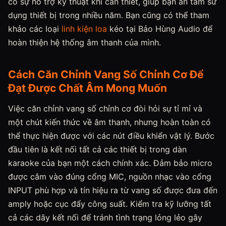
có sự hỗ trợ kỹ thuật khi cần thiết, giúp bạn an tâm sử
dụng thiết bị trong nhiều năm. Bạn cũng có thể tham
khảo các loại
linh kiện loa
kéo tại Bảo Hùng Audio để
hoàn thiện hệ thống âm thanh của mình.
Cách Căn Chỉnh Vang Số Chỉnh Cơ Để
Đạt Được Chất Âm Mong Muốn
Việc căn chỉnh vang số chỉnh cơ đòi hỏi sự tỉ mỉ và
một chút kiến thức về âm thanh, nhưng hoàn toàn có
thể thực hiện được với các nút điều khiển vật lý. Bước
đầu tiên là kết nối tất cả các thiết bị trong dàn
karaoke của bạn một cách chính xác. Đảm bảo micro
được cắm vào đúng cổng MIC, nguồn nhạc vào cổng
INPUT phù hợp và tín hiệu ra từ vang số được đưa đến
amply hoặc cục đẩy công suất. Kiểm tra kỹ lưỡng tất
cả các dây kết nối để tránh tình trạng lỏng lẻo gây