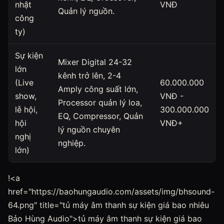
nhật
VNĐ
Quản lý nguồn.
công
ty)
Sự kiện
Mixer Digital 24-32
lớn
kênh trở lên, 2-4
(Live
60.000.000
Amply công suất lớn,
show,
VNĐ -
Processor quản lý loa,
lễ hội,
300.000.000
EQ, Compressor, Quản
hội
VNĐ+
lý nguồn chuyên
nghị
nghiệp.
lớn)
!<a
href="https://baohungaudio.com/assets/img/bhsound-
64.png" title="tủ máy âm thanh sự kiện giá bao nhiêu
Bảo Hùng Audio">tủ máy âm thanh sự kiện giá bao