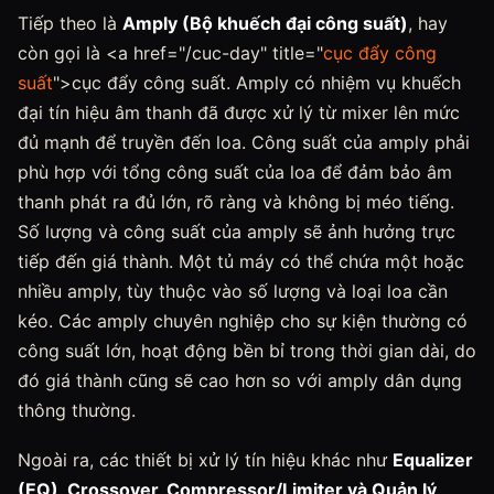
Tiếp theo là
Amply (Bộ khuếch đại công suất)
, hay
còn gọi là <a href="/cuc-day" title="
cục đẩy công
suất
">cục đẩy công suất. Amply có nhiệm vụ khuếch
đại tín hiệu âm thanh đã được xử lý từ mixer lên mức
đủ mạnh để truyền đến loa. Công suất của amply phải
phù hợp với tổng công suất của loa để đảm bảo âm
thanh phát ra đủ lớn, rõ ràng và không bị méo tiếng.
Số lượng và công suất của amply sẽ ảnh hưởng trực
tiếp đến giá thành. Một tủ máy có thể chứa một hoặc
nhiều amply, tùy thuộc vào số lượng và loại loa cần
kéo. Các amply chuyên nghiệp cho sự kiện thường có
công suất lớn, hoạt động bền bỉ trong thời gian dài, do
đó giá thành cũng sẽ cao hơn so với amply dân dụng
thông thường.
Ngoài ra, các thiết bị xử lý tín hiệu khác như
Equalizer
(EQ), Crossover, Compressor/Limiter và Quản lý