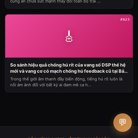
cũng ẩn chứa sức mạnh thay đổi toàn bộ trải ...
#623
🎸
So sánh hiệu quả chống hú rít của vang số DSP thế hệ
mới và vang cơ có mạch chống hú feedback cũ tại Bảo
Hùng Audio (Chủ đề loa máy ngày 336)
Trong thế giới âm thanh đầy biến động, tiếng hú rít luôn là
nỗi ám ảnh đối với bất kỳ ai đam mê ca h...
💬