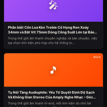
🎤
Phân biệt Côn Loa Kèn Treble Cổ Họng Ren Xoáy
34mm và Bắt Vít 75mm Dòng Công Suất Lớn tại Bảo
Hùng Audio (Chủ đề loa máy ngày 339)
Trong thế giới âm thanh chuyên nghiệp và bán chuyên, việc
lựa chọn linh kiện phù hợp cho hệ thống lo...
#624
🎵
Tụ Nối Tầng Audiophile: Yếu Tố Quyết Định Độ Sạch
Và Không Gian Stereo Của Amply Nghe Nhạc – Góc
Nhìn Chuyên Gia Từ Bảo Hùng Audio
Trong thế giới âm thanh hi-end, mỗi linh kiện dù nhỏ bé