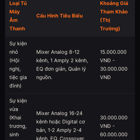
Loại Tủ
Khoảng Giá
Máy
Tham Khảo
Cấu Hình Tiêu Biểu
Âm
(Thị
Thanh
Trường)
Sự kiện
nhỏ
Mixer Analog 8-12
15.000.000
(Hội
kênh, 1 Amply 2 kênh,
VNĐ -
nghị,
EQ đơn giản, Quản lý
30.000.000
tiệc gia
nguồn.
VNĐ
đình)
Sự kiện
vừa
Mixer Analog 16-24
(Khai
30.000.000
kênh hoặc Digital cơ
trương,
VNĐ -
bản, 1-2 Amply 2-4
sinh
60.000.000
kênh, EQ, Crossover,