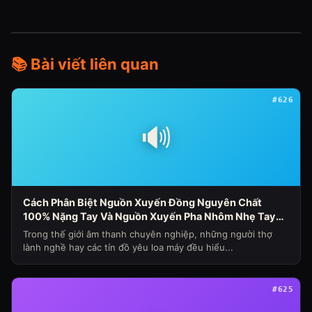
📚 Bài viết liên quan
#626
🔊
Cách Phân Biệt Nguồn Xuyến Đồng Nguyên Chất
100% Nặng Tay Và Nguồn Xuyến Pha Nhôm Nhẹ Tay
Nhanh Nóng Sụt Áp Cho Loa Máy (Chủ Đề Loa Máy
Trong thế giới âm thanh chuyên nghiệp, những người thợ
Ngày 341)
lành nghề hay các tín đồ yêu loa máy đều hiểu...
#625