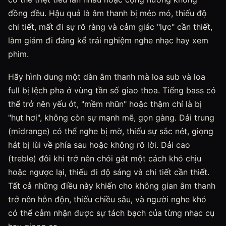
đồng đều. Hậu quả là âm thanh bị méo mó, thiếu độ
chi tiết, mất đi sự rõ ràng và cảm giác "lực" cần thiết,
làm giảm đi đáng kể trải nghiệm nghe nhạc hay xem
phim.
Hãy hình dung một dàn âm thanh mà loa sub và loa
full bị lệch pha ở vùng tần số giao thoa. Tiếng bass có
thể trở nên yếu ớt, "mềm nhũn" hoặc thậm chí là bị
"hụt hơi", không còn sự mạnh mẽ, gọn gàng. Dải trung
(midrange) có thể nghe bị mờ, thiếu sự sắc nét, giọng
hát bị lùi về phía sau hoặc không rõ lời. Dải cao
(treble) đôi khi trở nên chói gắt một cách khó chịu
hoặc ngược lại, thiếu đi độ sáng và chi tiết cần thiết.
Tất cả những điều này khiến cho không gian âm thanh
trở nên hỗn độn, thiếu chiều sâu, và người nghe khó
có thể cảm nhận được sự tách bạch của từng nhạc cụ