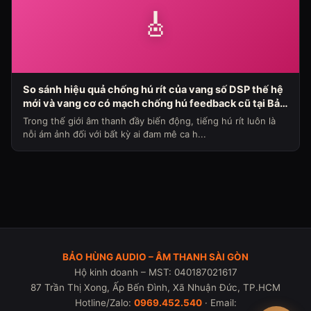
🎸
So sánh hiệu quả chống hú rít của vang số DSP thế hệ
mới và vang cơ có mạch chống hú feedback cũ tại Bảo
Hùng Audio (Chủ đề loa máy ngày 336)
Trong thế giới âm thanh đầy biến động, tiếng hú rít luôn là
nỗi ám ảnh đối với bất kỳ ai đam mê ca h...
BẢO HÙNG AUDIO – ÂM THANH SÀI GÒN
Hộ kinh doanh – MST: 040187021617
87 Trần Thị Xong, Ấp Bến Đình, Xã Nhuận Đức, TP.HCM
Hotline/Zalo:
0969.452.540
· Email: