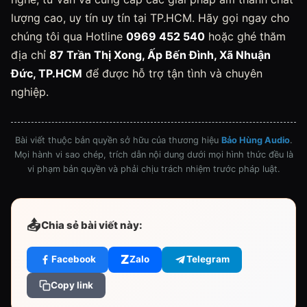
lượng cao, uy tín uy tín tại TP.HCM. Hãy gọi ngay cho
chúng tôi qua Hotline
0969 452 540
hoặc ghé thăm
địa chỉ
87 Trần Thị Xong, Ấp Bến Đình, Xã Nhuận
Đức, TP.HCM
để được hỗ trợ tận tình và chuyên
nghiệp.
Bài viết thuộc bản quyền sở hữu của thương hiệu
Bảo Hùng Audio
.
Mọi hành vi sao chép, trích dẫn nội dung dưới mọi hình thức đều là
vi phạm bản quyền và phải chịu trách nhiệm trước pháp luật.
📤
Chia sẻ bài viết này:
Z
Facebook
Zalo
Telegram
Copy link