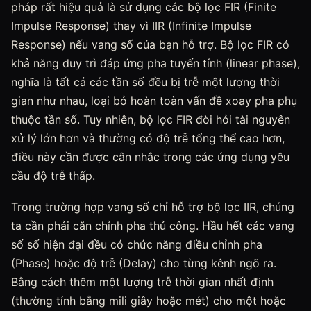
pháp rất hiệu quả là sử dụng các bộ lọc FIR (Finite
Impulse Response) thay vì IIR (Infinite Impulse
Response) nếu vang số của bạn hỗ trợ. Bộ lọc FIR có
khả năng duy trì đáp ứng pha tuyến tính (linear phase),
nghĩa là tất cả các tần số đều bị trễ một lượng thời
gian như nhau, loại bỏ hoàn toàn vấn đề xoay pha phụ
thuộc tần số. Tuy nhiên, bộ lọc FIR đòi hỏi tài nguyên
xử lý lớn hơn và thường có độ trễ tổng thể cao hơn,
điều này cần được cân nhắc trong các ứng dụng yêu
cầu độ trễ thấp.
Trong trường hợp vang số chỉ hỗ trợ bộ lọc IIR, chúng
ta cần phải căn chỉnh pha thủ công. Hầu hết các vang
số số hiện đại đều có chức năng điều chỉnh pha
(Phase) hoặc độ trễ (Delay) cho từng kênh ngõ ra.
Bằng cách thêm một lượng trễ thời gian nhất định
(thường tính bằng mili giây hoặc mét) cho một hoặc