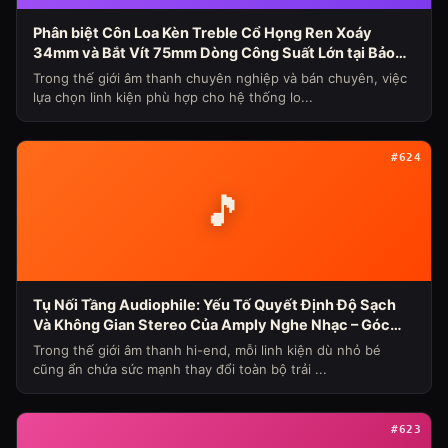
Phân biệt Côn Loa Kèn Treble Cổ Họng Ren Xoáy
34mm và Bắt Vít 75mm Dòng Công Suất Lớn tại Bảo
Hùng Audio (Chủ đề loa máy ngày 339)
Trong thế giới âm thanh chuyên nghiệp và bán chuyên, việc
lựa chọn linh kiện phù hợp cho hệ thống lo...
#624
🎵
Tụ Nối Tầng Audiophile: Yếu Tố Quyết Định Độ Sạch
Và Không Gian Stereo Của Amply Nghe Nhạc – Góc
Nhìn Chuyên Gia Từ Bảo Hùng Audio
Trong thế giới âm thanh hi-end, mỗi linh kiện dù nhỏ bé
cũng ẩn chứa sức mạnh thay đổi toàn bộ trải ...
#623