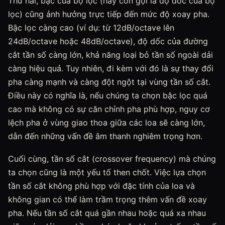
Thứ hai, bậc của bộ lọc (hay còn gọi là độ dốc của bộ
lọc) cũng ảnh hưởng trực tiếp đến mức độ xoay pha.
Bậc lọc càng cao (ví dụ: từ 12dB/octave lên
24dB/octave hoặc 48dB/octave), độ dốc của đường
cắt tần số càng lớn, khả năng loại bỏ tần số ngoài dải
càng hiệu quả. Tuy nhiên, đi kèm với đó là sự thay đổi
pha càng mạnh và càng đột ngột tại vùng tần số cắt.
Điều này có nghĩa là, nếu chúng ta chọn bậc lọc quá
cao mà không có sự căn chỉnh pha phù hợp, nguy cơ
lệch pha ở vùng giao thoa giữa các loa sẽ càng lớn,
dẫn đến những vấn đề âm thanh nghiêm trọng hơn.
Cuối cùng, tần số cắt (crossover frequency) mà chúng
ta chọn cũng là một yếu tố then chốt. Việc lựa chọn
tần số cắt không phù hợp với đặc tính của loa và
không gian có thể làm trầm trọng thêm vấn đề xoay
pha. Nếu tần số cắt quá gần nhau hoặc quá xa nhau