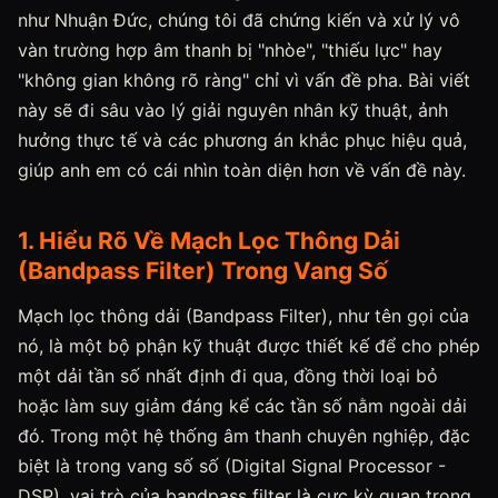
như Nhuận Đức, chúng tôi đã chứng kiến và xử lý vô
vàn trường hợp âm thanh bị "nhòe", "thiếu lực" hay
"không gian không rõ ràng" chỉ vì vấn đề pha. Bài viết
này sẽ đi sâu vào lý giải nguyên nhân kỹ thuật, ảnh
hưởng thực tế và các phương án khắc phục hiệu quả,
giúp anh em có cái nhìn toàn diện hơn về vấn đề này.
1. Hiểu Rõ Về Mạch Lọc Thông Dải
(Bandpass Filter) Trong Vang Số
Mạch lọc thông dải (Bandpass Filter), như tên gọi của
nó, là một bộ phận kỹ thuật được thiết kế để cho phép
một dải tần số nhất định đi qua, đồng thời loại bỏ
hoặc làm suy giảm đáng kể các tần số nằm ngoài dải
đó. Trong một hệ thống âm thanh chuyên nghiệp, đặc
biệt là trong vang số số (Digital Signal Processor -
DSP), vai trò của bandpass filter là cực kỳ quan trọng.