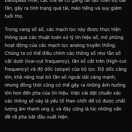
bandpass filter, các loa sẽ cố gắng tái tạo toàn bộ dải
tần, gây ra tình trạng quá tải, méo tiếng và suy giảm
tuổi thọ.
Trong vang số số, các mạch lọc này được thực hiện
thông qua các thuật toán xử lý tín hiệu số, mô phỏng
hoạt động của các mạch lọc analog truyền thống.
Chúng ta có thể điều chỉnh các thông số như tần số
cắt dưới (low-cut frequency), tần số cắt trên (high-cut
frequency) và độ dốc (slope) của bộ lọc. Độ dốc càng
lớn, khả năng loại bỏ tần số ngoài dải càng mạnh,
nhưng đồng thời cũng có thể gây ra những ảnh hưởng
lớn hơn đến pha của tín hiệu. Việc cài đặt chuẩn xác
các thông số này là yếu tố then chốt để có được chất
lượng âm thanh ưng ý, và đây cũng là lúc những vấn
đề về pha bắt đầu xuất hiện.