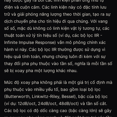
này được gây ra bởi các linh kiện phản ứng như tụ
điện và cuộn cảm. Các linh kiện này có đặc tính lưu
trữ và giải phóng năng lượng theo thời gian, tạo ra sự
dịch chuyển pha cho tín hiệu đi qua chúng. Với vang
số số, mặc dù không có linh kiện vật lý tương tự, các
thuật toán xử lý tín hiệu số (ví dụ, các bộ lọc IIR -
Infinite Impulse Response) vẫn mô phỏng chính xác
hành vi này. Các bộ lọc IIR thường được sử dụng vì
hiệu quả tính toán, nhưng chúng luôn đi kèm với sự
thay đổi pha phụ thuộc vào tần số, nghĩa là mỗi tần số
sẽ bị xoay pha một lượng khác nhau.
Mức độ xoay pha không phải là một giá trị cố định mà
phụ thuộc vào nhiều yếu tố, bao gồm loại bộ lọc
(Butterworth, Linkwitz-Riley, Bessel), bậc của bộ lọc
(ví dụ: 12dB/oct, 24dB/oct, 48dB/oct) và tần số cắt.
Các bộ lọc có độ dốc càng cao (bậc càng lớn) sẽ gây