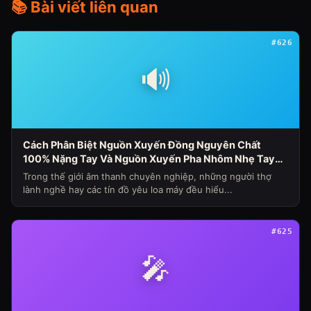
📚 Bài viết liên quan
#626
🔊
Cách Phân Biệt Nguồn Xuyến Đồng Nguyên Chất
100% Nặng Tay Và Nguồn Xuyến Pha Nhôm Nhẹ Tay
Nhanh Nóng Sụt Áp Cho Loa Máy (Chủ Đề Loa Máy
Trong thế giới âm thanh chuyên nghiệp, những người thợ
Ngày 341)
lành nghề hay các tín đồ yêu loa máy đều hiểu...
#625
🎤