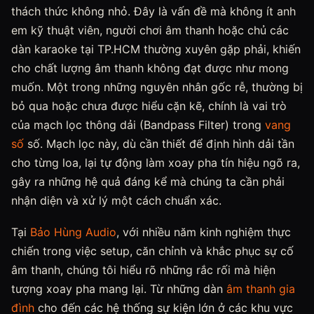
thách thức không nhỏ. Đây là vấn đề mà không ít anh
em kỹ thuật viên, người chơi âm thanh hoặc chủ các
dàn karaoke tại TP.HCM thường xuyên gặp phải, khiến
cho chất lượng âm thanh không đạt được như mong
muốn. Một trong những nguyên nhân gốc rễ, thường bị
bỏ qua hoặc chưa được hiểu cặn kẽ, chính là vai trò
của mạch lọc thông dải (Bandpass Filter) trong
vang
số
số. Mạch lọc này, dù cần thiết để định hình dải tần
cho từng loa, lại tự động làm xoay pha tín hiệu ngõ ra,
gây ra những hệ quả đáng kể mà chúng ta cần phải
nhận diện và xử lý một cách chuẩn xác.
Tại
Bảo Hùng Audio
, với nhiều năm kinh nghiệm thực
chiến trong việc setup, căn chỉnh và khắc phục sự cố
âm thanh, chúng tôi hiểu rõ những rắc rối mà hiện
tượng xoay pha mang lại. Từ những dàn
âm thanh gia
đình
cho đến các hệ thống sự kiện lớn ở các khu vực