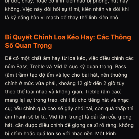
bị đứt, cháy, hoặc có linh kiện nào bị phồng, nứt hay
không. Việc này đòi hỏi sự tỉ mỉ, kiên nhẫn và đôi khi
là kỹ năng hàn vi mạch để thay thế linh kiện nhỏ.
Bí Quyết Chỉnh Loa Kéo Hay: Các Thông
Số Quan Trọng
Để có một chất âm hay từ loa kéo, việc điều chỉnh các
núm Bass, Treble và Mid là cực kỳ quan trọng. Bass
(âm trầm) tạo độ ấm và lực cho bài hát, nên thường
chỉnh ở mức vừa phải, khoảng 12 giờ đến 2 giờ tùy
theo thể loại nhạc và không gian. Treble (âm cao)
mang lại sự trong trẻo, chi tiết cho tiếng hát và nhạc
cụ; nếu chỉnh quá cao sẽ gây chói tai, còn quá thấp thì
âm thanh sẽ bị tù. Mid (âm trung) là dải tần của giọng
hát, cần được điều chỉnh để giọng ca sĩ rõ ràng, không
bị chìm hoặc quá lớn so với nhạc nền. Một kinh