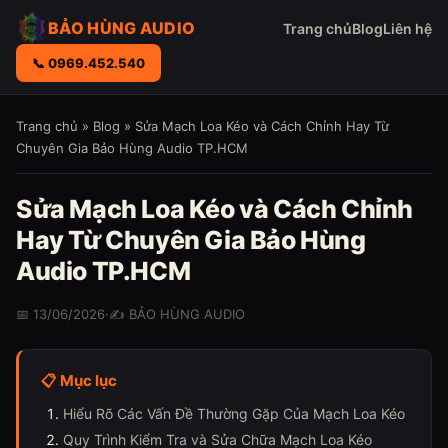
BẢO HÙNG AUDIO
Trang chủ
Blog
Liên hệ
📞 0969.452.540
Trang chủ
»
Blog
» Sửa Mạch Loa Kéo và Cách Chỉnh Hay Từ
Chuyên Gia Bảo Hùng Audio TP.HCM
Sửa Mạch Loa Kéo và Cách Chỉnh
Hay Từ Chuyên Gia Bảo Hùng
Audio TP.HCM
📅 13/06/2026
·
✍️ BẢO HÙNG AUDIO
📋 Mục lục
Hiểu Rõ Các Vấn Đề Thường Gặp Của Mạch Loa Kéo
Quy Trình Kiểm Tra và Sửa Chữa Mạch Loa Kéo