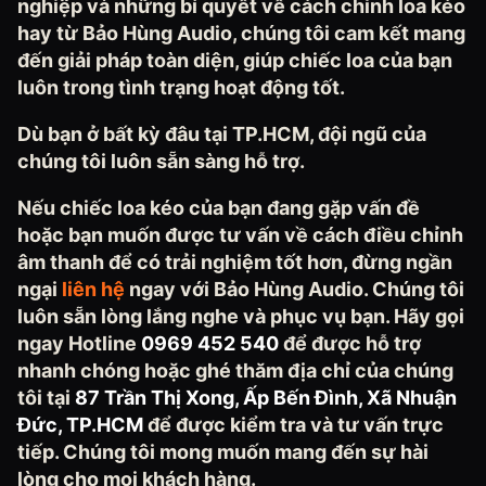
nghiệp và những bí quyết về cách chỉnh loa kéo
hay từ Bảo Hùng Audio, chúng tôi cam kết mang
đến giải pháp toàn diện, giúp chiếc loa của bạn
luôn trong tình trạng hoạt động tốt.
Dù bạn ở bất kỳ đâu tại TP.HCM, đội ngũ của
chúng tôi luôn sẵn sàng hỗ trợ.
Nếu chiếc loa kéo của bạn đang gặp vấn đề
hoặc bạn muốn được tư vấn về cách điều chỉnh
âm thanh để có trải nghiệm tốt hơn, đừng ngần
ngại
liên hệ
ngay với Bảo Hùng Audio. Chúng tôi
luôn sẵn lòng lắng nghe và phục vụ bạn. Hãy gọi
ngay Hotline
0969 452 540
để được hỗ trợ
nhanh chóng hoặc ghé thăm địa chỉ của chúng
tôi tại
87 Trần Thị Xong, Ấp Bến Đình, Xã Nhuận
Đức, TP.HCM
để được kiểm tra và tư vấn trực
tiếp. Chúng tôi mong muốn mang đến sự hài
lòng cho mọi khách hàng.