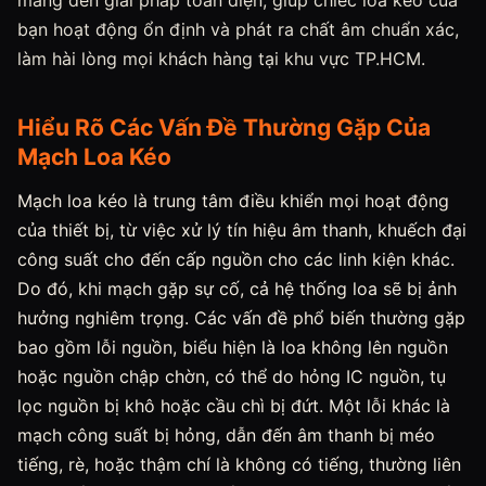
mang đến giải pháp toàn diện, giúp chiếc loa kéo của
bạn hoạt động ổn định và phát ra chất âm chuẩn xác,
làm hài lòng mọi khách hàng tại khu vực TP.HCM.
Hiểu Rõ Các Vấn Đề Thường Gặp Của
Mạch Loa Kéo
Mạch loa kéo là trung tâm điều khiển mọi hoạt động
của thiết bị, từ việc xử lý tín hiệu âm thanh, khuếch đại
công suất cho đến cấp nguồn cho các linh kiện khác.
Do đó, khi mạch gặp sự cố, cả hệ thống loa sẽ bị ảnh
hưởng nghiêm trọng. Các vấn đề phổ biến thường gặp
bao gồm lỗi nguồn, biểu hiện là loa không lên nguồn
hoặc nguồn chập chờn, có thể do hỏng IC nguồn, tụ
lọc nguồn bị khô hoặc cầu chì bị đứt. Một lỗi khác là
mạch công suất bị hỏng, dẫn đến âm thanh bị méo
tiếng, rè, hoặc thậm chí là không có tiếng, thường liên