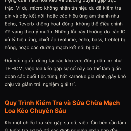
trọng của mạch loa kéo và thường xuyên gặp trục
trặc. Ví dụ, micro không nhận tín hiệu dù đã kiểm tra
pin và dây kết nối, hoặc các hiệu ứng âm thanh như
Echo, Reverb không hoạt động, không thể điều chỉnh
độ vang theo ý muốn. Những lỗi này thường do các IC
xử lý hiệu ứng, chiết áp (volume, echo, bass, treble) bị
hỏng, hoặc các đường mạch kết nối bị đứt.
Đối với người dùng tại các khu vực đông dân cư như
TP.HCM, việc loa kéo gặp sự cố này có thể làm gián
đoạn các buổi tiệc tùng, hát karaoke gia đình, gây khó
chịu và giảm trải nghiệm giải trí.
Quy Trình Kiểm Tra và Sửa Chữa Mạch
Loa Kéo Chuyên Sâu
Khi một chiếc loa kéo gặp sự cố, việc đầu tiên cần làm
là kiểm tra sơ bộ để xác định nguyên nhân ban đầu.