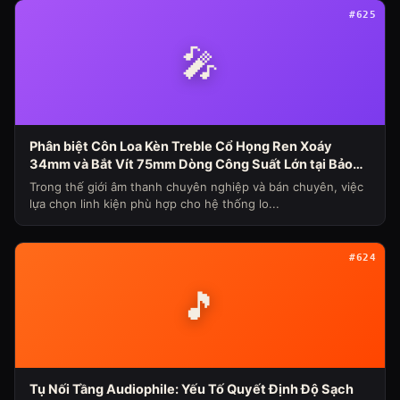
#625
🎤
Phân biệt Côn Loa Kèn Treble Cổ Họng Ren Xoáy
34mm và Bắt Vít 75mm Dòng Công Suất Lớn tại Bảo
Hùng Audio (Chủ đề loa máy ngày 339)
Trong thế giới âm thanh chuyên nghiệp và bán chuyên, việc
lựa chọn linh kiện phù hợp cho hệ thống lo...
#624
🎵
Tụ Nối Tầng Audiophile: Yếu Tố Quyết Định Độ Sạch