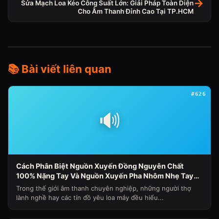
→
Sửa Mạch Loa Kéo Công Suất Lớn: Giải Pháp Toàn Diện
Cho Âm Thanh Đỉnh Cao Tại TP.HCM
📚 Bài viết liên quan
#626
🔊
Cách Phân Biệt Nguồn Xuyến Đồng Nguyên Chất
100% Nặng Tay Và Nguồn Xuyến Pha Nhôm Nhẹ Tay
Nhanh Nóng Sụt Áp Cho Loa Máy (Chủ Đề Loa Máy
Trong thế giới âm thanh chuyên nghiệp, những người thợ
Ngày 341)
lành nghề hay các tín đồ yêu loa máy đều hiểu...