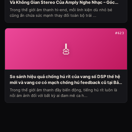
Và Không Gian Stereo Của Amply Nghe Nhạc – Góc
Nhìn Chuyên Gia Từ Bảo Hùng Audio
Trong thế giới âm thanh hi-end, mỗi linh kiện dù nhỏ bé
cũng ẩn chứa sức mạnh thay đổi toàn bộ trải ...
#623
🎸
So sánh hiệu quả chống hú rít của vang số DSP thế hệ
mới và vang cơ có mạch chống hú feedback cũ tại Bảo
Hùng Audio (Chủ đề loa máy ngày 336)
Trong thế giới âm thanh đầy biến động, tiếng hú rít luôn là
nỗi ám ảnh đối với bất kỳ ai đam mê ca h...