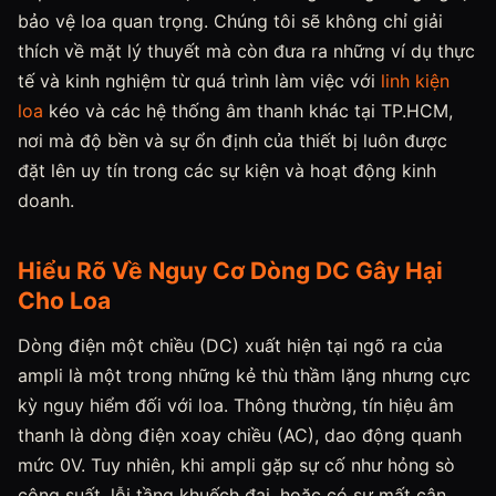
bảo vệ loa quan trọng. Chúng tôi sẽ không chỉ giải
thích về mặt lý thuyết mà còn đưa ra những ví dụ thực
tế và kinh nghiệm từ quá trình làm việc với
linh kiện
loa
kéo và các hệ thống âm thanh khác tại TP.HCM,
nơi mà độ bền và sự ổn định của thiết bị luôn được
đặt lên uy tín trong các sự kiện và hoạt động kinh
doanh.
Hiểu Rõ Về Nguy Cơ Dòng DC Gây Hại
Cho Loa
Dòng điện một chiều (DC) xuất hiện tại ngõ ra của
ampli là một trong những kẻ thù thầm lặng nhưng cực
kỳ nguy hiểm đối với loa. Thông thường, tín hiệu âm
thanh là dòng điện xoay chiều (AC), dao động quanh
mức 0V. Tuy nhiên, khi ampli gặp sự cố như hỏng sò
công suất, lỗi tầng khuếch đại, hoặc có sự mất cân