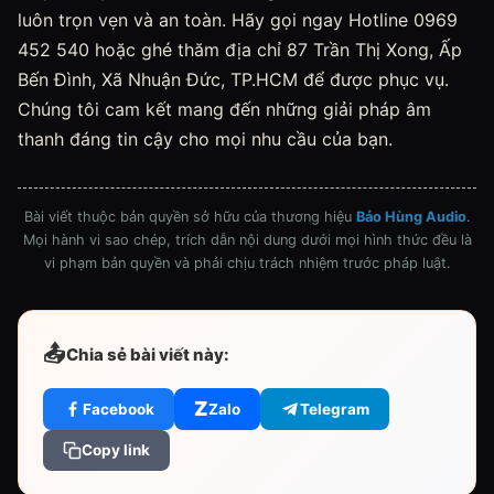
luôn trọn vẹn và an toàn. Hãy gọi ngay Hotline 0969
452 540 hoặc ghé thăm địa chỉ 87 Trần Thị Xong, Ấp
Bến Đình, Xã Nhuận Đức, TP.HCM để được phục vụ.
Chúng tôi cam kết mang đến những giải pháp âm
thanh đáng tin cậy cho mọi nhu cầu của bạn.
Bài viết thuộc bản quyền sở hữu của thương hiệu
Bảo Hùng Audio
.
Mọi hành vi sao chép, trích dẫn nội dung dưới mọi hình thức đều là
vi phạm bản quyền và phải chịu trách nhiệm trước pháp luật.
📤
Chia sẻ bài viết này:
Z
Facebook
Zalo
Telegram
Copy link