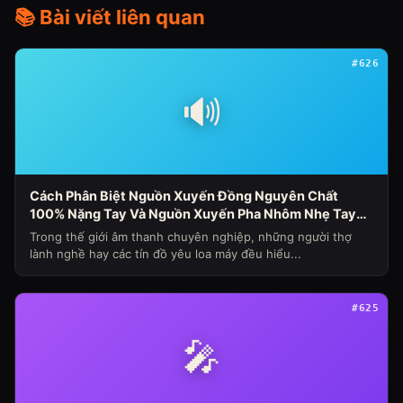
📚 Bài viết liên quan
#626
🔊
Cách Phân Biệt Nguồn Xuyến Đồng Nguyên Chất
100% Nặng Tay Và Nguồn Xuyến Pha Nhôm Nhẹ Tay
Nhanh Nóng Sụt Áp Cho Loa Máy (Chủ Đề Loa Máy
Trong thế giới âm thanh chuyên nghiệp, những người thợ
Ngày 341)
lành nghề hay các tín đồ yêu loa máy đều hiểu...
#625
🎤