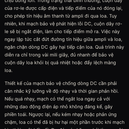
chịu dòng lớn. Trong trạng thái bình thường, cuộn dây
của rơ-le được cấp điện và tiếp điểm của nó đóng lại,
cho phép tín hiệu âm thanh từ ampli đi qua loa. Tuy
nhiên, khi mạch bảo vệ phát hiện lỗi DC, cuộn dây rơ-
le sẽ bị ngắt điện, làm cho tiếp điểm mở ra. Việc này
ngay lập tức cắt đứt đường tín hiệu giữa ampli và loa,
ngăn chặn dòng DC gây hại tiếp cận loa. Quá trình này
diễn ra chỉ trong vài mili giây, đủ nhanh để bảo vệ
cuộn dây loa khỏi bị quá nhiệt hoặc đẩy lệch màng
loa.
Thiết kế của mạch bảo vệ chống dòng DC cần phải
cân nhắc kỹ lưỡng về độ nhạy và thời gian phản hồi.
Nếu quá nhạy, mạch có thể ngắt loa ngay cả với
những dao động điện áp nhỏ không đáng kể, gây
phiền toái. Ngược lại, nếu kém nhạy hoặc phản ứng
chậm, loa có thể đã bị hư hại một phần trước khi mạch