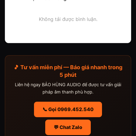
Không tải được bình luận.
🎵 Tư vấn miễn phí — Báo giá nhanh trong
5 phút
Liên hệ ngay BẢO HÙNG AUDIO để được tư vấn giải
pháp âm thanh phù hợp.
📞 Gọi 0969.452.540
💬 Chat Zalo