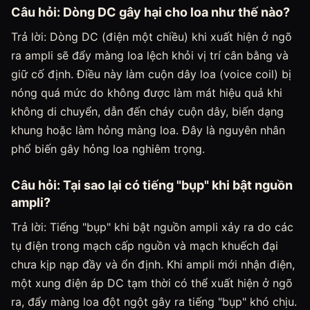
Câu hỏi: Dòng DC gây hại cho loa như thế nào?
Trả lời: Dòng DC (điện một chiều) khi xuất hiện ở ngõ
ra ampli sẽ đẩy màng loa lệch khỏi vị trí cân bằng và
giữ cố định. Điều này làm cuộn dây loa (voice coil) bị
nóng quá mức do không được làm mát hiệu quả khi
không di chuyển, dẫn đến cháy cuộn dây, biến dạng
khung hoặc làm hỏng màng loa. Đây là nguyên nhân
phổ biến gây hỏng loa nghiêm trọng.
Câu hỏi: Tại sao lại có tiếng "bụp" khi bật nguồn
ampli?
Trả lời: Tiếng "bụp" khi bật nguồn ampli xảy ra do các
tụ điện trong mạch cấp nguồn và mạch khuếch đại
chưa kịp nạp đầy và ổn định. Khi ampli mới nhận điện,
một xung điện áp DC tạm thời có thể xuất hiện ở ngõ
ra, đẩy màng loa đột ngột gây ra tiếng "bụp" khó chịu.