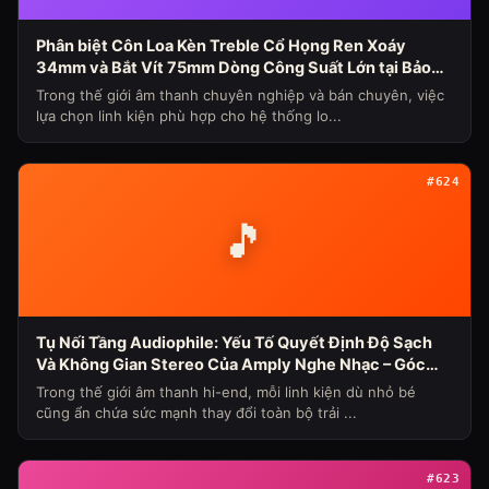
Phân biệt Côn Loa Kèn Treble Cổ Họng Ren Xoáy
34mm và Bắt Vít 75mm Dòng Công Suất Lớn tại Bảo
Hùng Audio (Chủ đề loa máy ngày 339)
Trong thế giới âm thanh chuyên nghiệp và bán chuyên, việc
lựa chọn linh kiện phù hợp cho hệ thống lo...
#624
🎵
Tụ Nối Tầng Audiophile: Yếu Tố Quyết Định Độ Sạch
Và Không Gian Stereo Của Amply Nghe Nhạc – Góc
Nhìn Chuyên Gia Từ Bảo Hùng Audio
Trong thế giới âm thanh hi-end, mỗi linh kiện dù nhỏ bé
cũng ẩn chứa sức mạnh thay đổi toàn bộ trải ...
#623