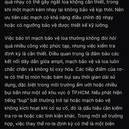
quá nhạy có thể gây ngắt loa không cần thiết, trong
khi một mạch kém nhạy lại không bảo vệ kịp thời. Nên
ưu tiên các mạch có khả năng điều chỉnh độ nhạy
hoặc có ngưỡng bảo vệ được thiết kế kỹ lưỡng.
Việc bảo trì mạch bảo vệ loa thường không đòi hỏi
quá nhiều công việc phức tạp, nhưng việc kiểm tra
định kỳ là cần thiết. Điều quan trọng là đảm bảo các
kết nối dây dẫn giữa ampli, mạch bảo vệ và loa luôn
chắc chắn và không bị oxy hóa. Các tiếp điểm của rơ-
le có thể bị mòn hoặc bám bụi sau thời gian dài sử
dụng, đặc biệt trong môi trường ẩm ướt hoặc nhiều
bụi bẩn như một số khu vực ở TP.HCM. Nếu phát hiện
tiếng "bụp" bất thường trở lại hoặc mạch bảo vệ
không kích hoạt khi có sự cố, đó là dấu hiệu cần kiểm
tra rơ-le hoặc các linh kiện khác. Trong một số trường
hợp, việc thay thế rơ-le định kỳ có thể là một biện