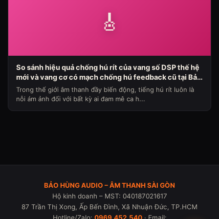
🎸
So sánh hiệu quả chống hú rít của vang số DSP thế hệ
mới và vang cơ có mạch chống hú feedback cũ tại Bảo
Hùng Audio (Chủ đề loa máy ngày 336)
Trong thế giới âm thanh đầy biến động, tiếng hú rít luôn là
nỗi ám ảnh đối với bất kỳ ai đam mê ca h...
BẢO HÙNG AUDIO – ÂM THANH SÀI GÒN
Hộ kinh doanh – MST: 040187021617
87 Trần Thị Xong, Ấp Bến Đình, Xã Nhuận Đức, TP.HCM
Hotline/Zalo:
0969.452.540
· Email: