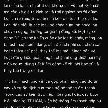
lại nhiều lợi ích thiết thực, không chỉ về mặt kỹ thuật
mà còn về giá trị kinh tế và trải nghiệm người dùng.
Lợi ích rõ ràng trước tiên là kéo dài tuổi thọ của loa.
Loa, đặc biệt là các loại loa công suất lớn hoặc loa
chuyên dụng, thường có giá trị đáng kể. Một sự cố
dòng DC có thể khiến cuộn dây loa bị cháy, màng loa
bị rách hoặc biến dạng, dẫn đến chi phí sửa chữa cao
hoặc thậm chí phải thay thế loa mới. Mạch bảo vệ
hoạt động hiệu quả sẽ ngăn chặn những thiệt hại này,
giúp người dùng tiết kiệm đáng kể chi phí bảo trì và
thay thế trong dài hạn.
Thứ hai, mạch bảo vệ loa góp phần nâng cao độ tin
cậy và sự ổn định của toàn bộ hệ thống âm thanh.
Trong các sự kiện trực tiếp, hội nghị, hoặc các buổi
biểu diễn tại TP.HCM, việc hệ thống âm thanh gặp sự
cố đột ngột như loa bị hỏng có thể gây gián đoạn