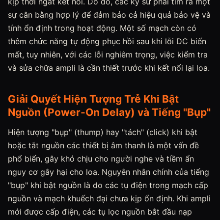
kịp thời ngắt kết nối. Do đó, các kỹ sư phải tìm ra một
sự cân bằng hợp lý để đảm bảo cả hiệu quả bảo vệ và
tính ổn định trong hoạt động. Một số mạch còn có
thêm chức năng tự động phục hồi sau khi lỗi DC biến
mất, tuy nhiên, với các lỗi nghiêm trọng, việc kiểm tra
và sửa chữa ampli là cần thiết trước khi kết nối lại loa.
Giải Quyết Hiện Tượng Trễ Khi Bật
Nguồn (Power-On Delay) và Tiếng "Bụp"
Hiện tượng "bụp" (thump) hay "tách" (click) khi bật
hoặc tắt nguồn các thiết bị âm thanh là một vấn đề
phổ biến, gây khó chịu cho người nghe và tiềm ẩn
nguy cơ gây hại cho loa. Nguyên nhân chính của tiếng
"bụp" khi bật nguồn là do các tụ điện trong mạch cấp
nguồn và mạch khuếch đại chưa kịp ổn định. Khi ampli
mới được cấp điện, các tụ lọc nguồn bắt đầu nạp