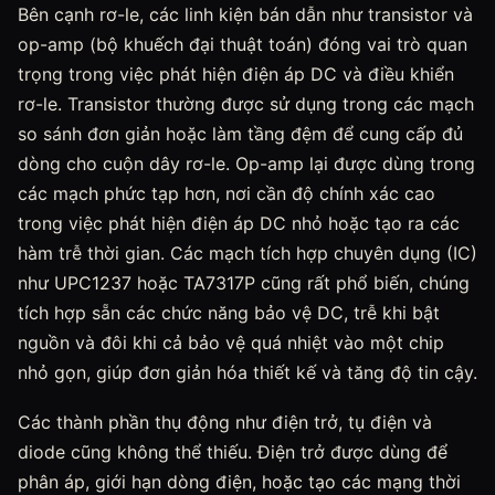
Bên cạnh rơ-le, các linh kiện bán dẫn như transistor và
op-amp (bộ khuếch đại thuật toán) đóng vai trò quan
trọng trong việc phát hiện điện áp DC và điều khiển
rơ-le. Transistor thường được sử dụng trong các mạch
so sánh đơn giản hoặc làm tầng đệm để cung cấp đủ
dòng cho cuộn dây rơ-le. Op-amp lại được dùng trong
các mạch phức tạp hơn, nơi cần độ chính xác cao
trong việc phát hiện điện áp DC nhỏ hoặc tạo ra các
hàm trễ thời gian. Các mạch tích hợp chuyên dụng (IC)
như UPC1237 hoặc TA7317P cũng rất phổ biến, chúng
tích hợp sẵn các chức năng bảo vệ DC, trễ khi bật
nguồn và đôi khi cả bảo vệ quá nhiệt vào một chip
nhỏ gọn, giúp đơn giản hóa thiết kế và tăng độ tin cậy.
Các thành phần thụ động như điện trở, tụ điện và
diode cũng không thể thiếu. Điện trở được dùng để
phân áp, giới hạn dòng điện, hoặc tạo các mạng thời