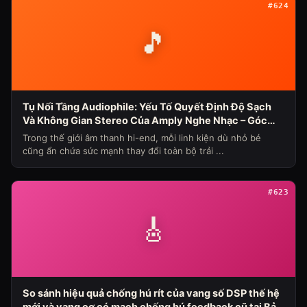
#624
🎵
Tụ Nối Tầng Audiophile: Yếu Tố Quyết Định Độ Sạch
Và Không Gian Stereo Của Amply Nghe Nhạc – Góc
Nhìn Chuyên Gia Từ Bảo Hùng Audio
Trong thế giới âm thanh hi-end, mỗi linh kiện dù nhỏ bé
cũng ẩn chứa sức mạnh thay đổi toàn bộ trải ...
#623
🎸
So sánh hiệu quả chống hú rít của vang số DSP thế hệ