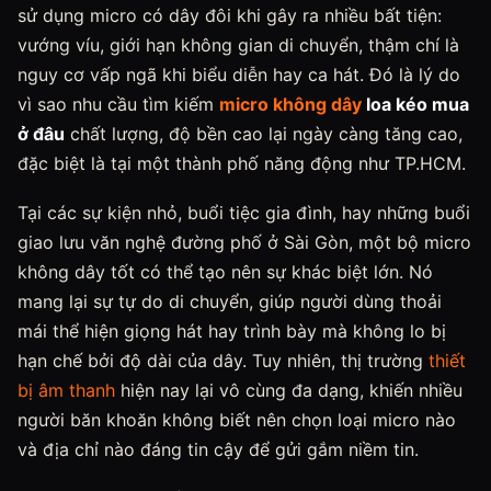
sử dụng micro có dây đôi khi gây ra nhiều bất tiện:
vướng víu, giới hạn không gian di chuyển, thậm chí là
nguy cơ vấp ngã khi biểu diễn hay ca hát. Đó là lý do
vì sao nhu cầu tìm kiếm
micro không dây
loa kéo mua
ở đâu
chất lượng, độ bền cao lại ngày càng tăng cao,
đặc biệt là tại một thành phố năng động như TP.HCM.
Tại các sự kiện nhỏ, buổi tiệc gia đình, hay những buổi
giao lưu văn nghệ đường phố ở Sài Gòn, một bộ micro
không dây tốt có thể tạo nên sự khác biệt lớn. Nó
mang lại sự tự do di chuyển, giúp người dùng thoải
mái thể hiện giọng hát hay trình bày mà không lo bị
hạn chế bởi độ dài của dây. Tuy nhiên, thị trường
thiết
bị âm thanh
hiện nay lại vô cùng đa dạng, khiến nhiều
người băn khoăn không biết nên chọn loại micro nào
và địa chỉ nào đáng tin cậy để gửi gắm niềm tin.