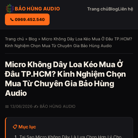
BẢO HÙNG AUDIO
Trang chủ
Blog
Liên hệ
📞 0969.452.540
Trang chủ
»
Blog
» Micro Không Dây Loa Kéo Mua Ở Đâu TP.HCM?
Kinh Nghiệm Chọn Mua Từ Chuyên Gia Bảo Hùng Audio
Micro Không Dây Loa Kéo Mua Ở
Đâu TP.HCM? Kinh Nghiệm Chọn
Mua Từ Chuyên Gia Bảo Hùng
Audio
📅 13/06/2026
·
✍️ BẢO HÙNG AUDIO
📋 Mục lục
Tại Sao Micro Không Dây Là Lựa Chọn Hợp Lý Cho