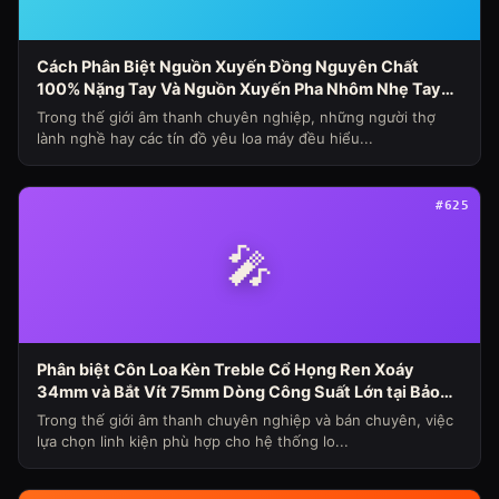
Cách Phân Biệt Nguồn Xuyến Đồng Nguyên Chất
100% Nặng Tay Và Nguồn Xuyến Pha Nhôm Nhẹ Tay
Nhanh Nóng Sụt Áp Cho Loa Máy (Chủ Đề Loa Máy
Trong thế giới âm thanh chuyên nghiệp, những người thợ
Ngày 341)
lành nghề hay các tín đồ yêu loa máy đều hiểu...
#625
🎤
Phân biệt Côn Loa Kèn Treble Cổ Họng Ren Xoáy
34mm và Bắt Vít 75mm Dòng Công Suất Lớn tại Bảo
Hùng Audio (Chủ đề loa máy ngày 339)
Trong thế giới âm thanh chuyên nghiệp và bán chuyên, việc
lựa chọn linh kiện phù hợp cho hệ thống lo...