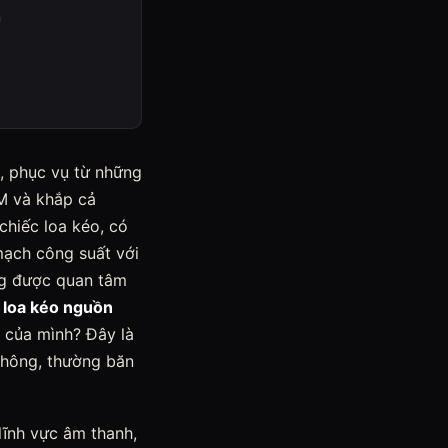
n
c, phục vụ từ những
CM và khắp cả
chiếc loa kéo, có
mạch công suất với
ng được quan tâm
loa kéo nguồn
 của mình? Đây là
 thông, thường băn
lĩnh vực âm thanh,