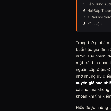
Bảo Hùng Audi
Hỏi Đáp Thườ
❓ Câu hỏi thư
Kết Luận
Trong thế giới âm
buổi tiệc gia đình
nước. Tuy nhiên, 
một trái tim quan
nguồn cấp điện. Đ
nhờ những ưu điểm
xuyến giá bao nhi
câu hỏi mà không í
khoăn khi tìm kiếm
Hiểu được những t