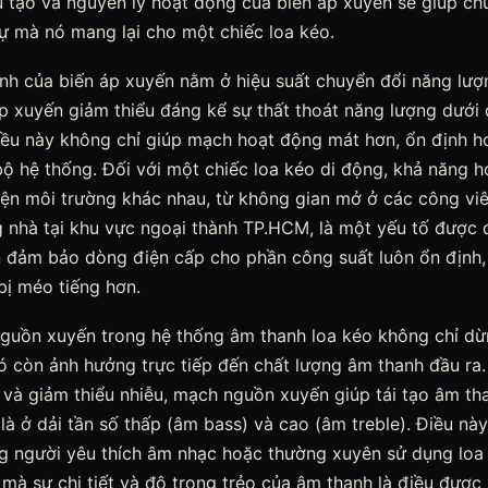
u tạo và nguyên lý hoạt động của biến áp xuyến sẽ giúp ch
sự mà nó mang lại cho một chiếc loa kéo.
nh của biến áp xuyến nằm ở hiệu suất chuyển đổi năng lượng
áp xuyến giảm thiểu đáng kể sự thất thoát năng lượng dưới 
Điều này không chỉ giúp mạch hoạt động mát hơn, ổn định 
bộ hệ thống. Đối với một chiếc loa kéo di động, khả năng 
kiện môi trường khác nhau, từ không gian mở ở các công v
g nhà tại khu vực ngoại thành TP.HCM, là một yếu tố được 
đảm bảo dòng điện cấp cho phần công suất luôn ổn định, 
bị méo tiếng hơn.
nguồn xuyến trong hệ thống âm thanh loa kéo không chỉ dừn
ó còn ảnh hưởng trực tiếp đến chất lượng âm thanh đầu ra
h và giảm thiểu nhiễu, mạch nguồn xuyến giúp tái tạo âm t
 là ở dải tần số thấp (âm bass) và cao (âm treble). Điều nà
ng người yêu thích âm nhạc hoặc thường xuyên sử dụng lo
i mà sự chi tiết và độ trong trẻo của âm thanh là điều được