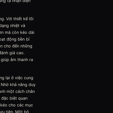
úng ta nhận diện
. Với thiết kế lõi
dạng nhiệt và
hơn mà còn kéo dài
hoạt động bền bỉ
iên cho đến những
đánh giá cao.
giúp âm thanh ra
g lại ở việc cung
. Nhờ khả năng duy
hanh một cách chân
y đặc biệt quan
a kéo cho các mục
 ưu tiên. Một bộ