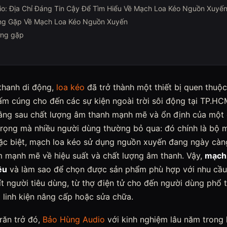
o: Địa Chỉ Đáng Tin Cậy Để Tìm Hiểu Về Mạch Loa Kéo Nguồn Xuyế
ng Gặp Về Mạch Loa Kéo Nguồn Xuyến
ờng gặp
 thanh di động,
loa kéo
đã trở thành một thiết bị quen thuộ
 ấm cúng cho đến các sự kiện ngoài trời sôi động tại TP.H
đằng sau chất lượng âm thanh mạnh mẽ và ổn định của một 
 trọng mà nhiều người dùng thường bỏ qua: đó chính là bộ 
ặc biệt, mạch loa kéo sử dụng nguồn xuyến đang ngày cà
 mạnh mẽ về hiệu suất và chất lượng âm thanh. Vậy,
mạch 
êu
và làm sao để chọn được sản phẩm phù hợp với nhu cầu
t người tiêu dùng, từ thợ điện tử cho đến người dùng phổ
 linh kiện nâng cấp hoặc sửa chữa.
răn trở đó,
Bảo Hùng Audio
với kinh nghiệm lâu năm trong 