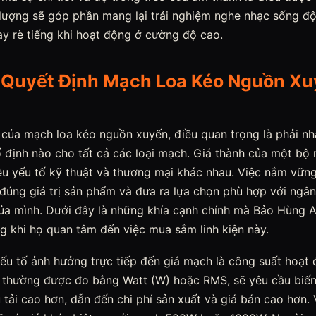
lượng sẽ góp phần mang lại trải nghiệm nghe nhạc sống đ
ay rè tiếng khi hoạt động ở cường độ cao.
 Quyết Định Mạch Loa Kéo Nguồn Xu
á của mạch loa kéo nguồn xuyến, điều quan trọng là phải n
 định nào cho tất cả các loại mạch. Giá thành của một b
ều yếu tố kỹ thuật và thương mại khác nhau. Việc nắm vững
 đúng giá trị sản phẩm và đưa ra lựa chọn phù hợp với ngâ
ủa mình. Dưới đây là những khía cạnh chính mà Bảo Hùng 
g khi họ quan tâm đến việc mua sắm linh kiện này.
ếu tố ảnh hưởng trực tiếp đến giá mạch là công suất hoạt
, thường được đo bằng Watt (W) hoặc RMS, sẽ yêu cầu biến
ịu tải cao hơn, dẫn đến chi phí sản xuất và giá bán cao hơn.