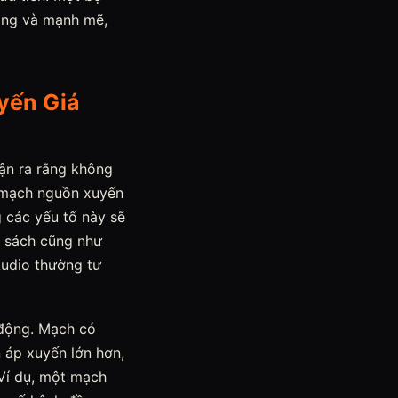
ộng và mạnh mẽ,
yến Giá
hận ra rằng không
ộ mạch nguồn xuyến
 các yếu tố này sẽ
n sách cũng như
Audio thường tư
 động. Mạch có
 áp xuyến lớn hơn,
 Ví dụ, một mạch