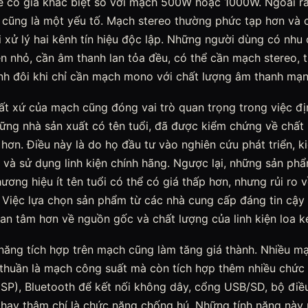
 có giá khác biệt so với mạch 500W hoặc 1000W. Ngoài ra
 cũng là một yếu tố. Mạch stereo thường phức tạp hơn và 
xử lý hai kênh tín hiệu độc lập. Những người dùng có nhu 
n nhỏ, cần âm thanh lan tỏa đều, có thể cần mạch stereo, t
ình đôi khi chỉ cần mạch mono với chất lượng âm thanh mạ
ất xứ của mạch cũng đóng vai trò quan trọng trong việc đ
ững nhà sản xuất có tên tuổi, đã được kiểm chứng về chất 
hơn. Điều này là do họ đầu tư vào nghiên cứu phát triển, k
 và sử dụng linh kiện chính hãng. Ngược lại, những sản p
ương hiệu ít tên tuổi có thể có giá thấp hơn, nhưng rủi ro 
 Việc lựa chọn sản phẩm từ các nhà cung cấp đáng tin cậ
an tâm hơn về nguồn gốc và chất lượng của linh kiện loa k
 năng tích hợp trên mạch cũng làm tăng giá thành. Nhiều m
 thuần là mạch công suất mà còn tích hợp thêm nhiều chức
(DSP), Bluetooth để kết nối không dây, cổng USB/SD, bộ điề
hay thậm chí là chức năng chống hú. Những tính năng này m