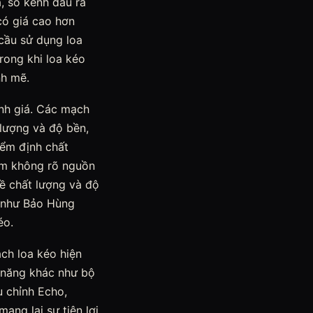
, số kênh đầu ra
có giá cao hơn
cầu sử dụng loa
rong khi loa kéo
nh mẽ.
ịnh giá. Các mạch
lượng và độ bền,
iểm định chất
hẩm không rõ nguồn
về chất lượng và độ
y như Bảo Hùng
éo.
ạch loa kéo hiện
 năng khác như bộ
u chỉnh Echo,
ang lại sự tiện lợi