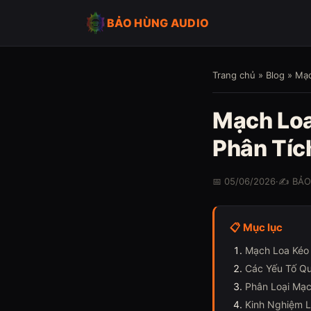
BẢO HÙNG AUDIO
Trang chủ
»
Blog
» Mạc
Mạch Loa
Phân Tíc
📅 05/06/2026
·
✍️ BẢ
📋 Mục lục
Mạch Loa Kéo 
Các Yếu Tố Qu
Phân Loại Mạc
Kinh Nghiệm 