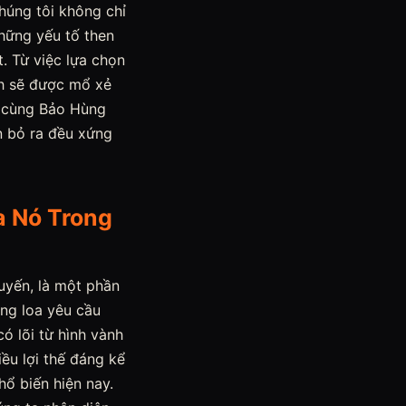
húng tôi không chỉ
những yếu tố then
. Từ việc lựa chọn
nh sẽ được mổ xẻ
y cùng Bảo Hùng
n bỏ ra đều xứng
a Nó Trong
uyến, là một phần
òng loa yêu cầu
ó lõi từ hình vành
ều lợi thế đáng kể
hổ biến hiện nay.