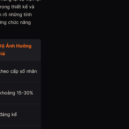
rong thiết kế và
 rõ những tính
hững chức năng
Độ Ảnh Hưởng
iá
theo cấp số nhân
khoảng 15-30%
đáng kể