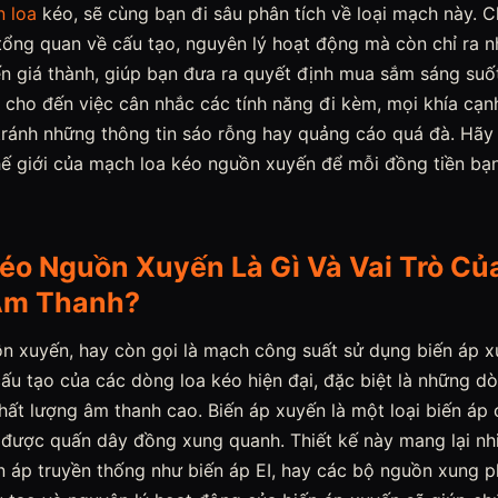
n loa
kéo, sẽ cùng bạn đi sâu phân tích về loại mạch này. C
tổng quan về cấu tạo, nguyên lý hoạt động mà còn chỉ ra 
n giá thành, giúp bạn đưa ra quyết định mua sắm sáng suốt
 cho đến việc cân nhắc các tính năng đi kèm, mọi khía cạ
, tránh những thông tin sáo rỗng hay quảng cáo quá đà. Hã
ế giới của mạch loa kéo nguồn xuyến để mỗi đồng tiền bạ
éo Nguồn Xuyến Là Gì Và Vai Trò Củ
Âm Thanh?
n xuyến, hay còn gọi là mạch công suất sử dụng biến áp x
ấu tạo của các dòng loa kéo hiện đại, đặc biệt là những d
hất lượng âm thanh cao. Biến áp xuyến là một loại biến áp c
 được quấn dây đồng xung quanh. Thiết kế này mang lại nhi
ến áp truyền thống như biến áp EI, hay các bộ nguồn xung p