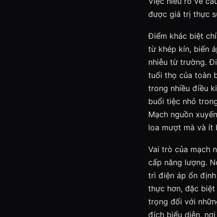
Việc hiểu rõ về cấ
được giá trị thực 
Điểm khác biệt chí
từ khép kín, biến 
nhiễu từ trường. 
tuổi thọ của toàn 
trong nhiều điều 
buổi tiệc nhỏ tron
Mạch nguồn xuyến 
loa mượt mà và ít 
Vai trò của mạch 
cấp năng lượng. N
trì điện áp ổn địn
thực hơn, đặc biệt
trọng đối với nhữ
đích biểu diễn, nơ