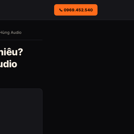
📞 0969.452.540
 Hùng Audio
hiêu?
udio