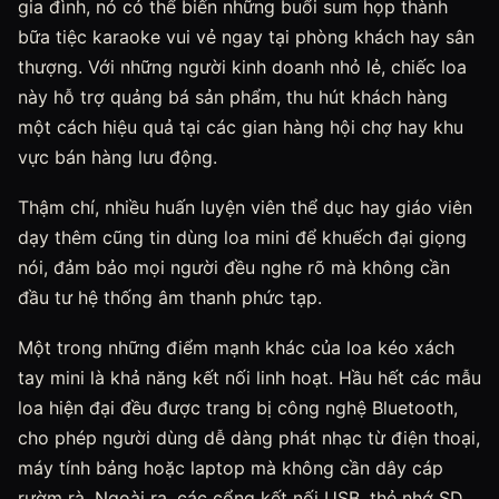
gia đình, nó có thể biến những buổi sum họp thành
bữa tiệc karaoke vui vẻ ngay tại phòng khách hay sân
thượng. Với những người kinh doanh nhỏ lẻ, chiếc loa
này hỗ trợ quảng bá sản phẩm, thu hút khách hàng
một cách hiệu quả tại các gian hàng hội chợ hay khu
vực bán hàng lưu động.
Thậm chí, nhiều huấn luyện viên thể dục hay giáo viên
dạy thêm cũng tin dùng loa mini để khuếch đại giọng
nói, đảm bảo mọi người đều nghe rõ mà không cần
đầu tư hệ thống âm thanh phức tạp.
Một trong những điểm mạnh khác của loa kéo xách
tay mini là khả năng kết nối linh hoạt. Hầu hết các mẫu
loa hiện đại đều được trang bị công nghệ Bluetooth,
cho phép người dùng dễ dàng phát nhạc từ điện thoại,
máy tính bảng hoặc laptop mà không cần dây cáp
rườm rà. Ngoài ra, các cổng kết nối USB, thẻ nhớ SD