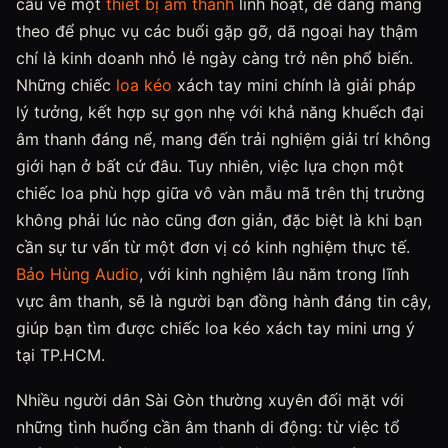
cầu về một
thiết bị âm thanh
linh hoạt, dễ dàng mang
theo để phục vụ các buổi gặp gỡ, dã ngoại hay thậm
chí là kinh doanh nhỏ lẻ ngày càng trở nên phổ biến.
Những chiếc
loa kéo
xách tay mini chính là giải pháp
lý tưởng, kết hợp sự gọn nhẹ với khả năng khuếch đại
âm thanh đáng nể, mang đến trải nghiệm giải trí không
giới hạn ở bất cứ đâu. Tuy nhiên, việc lựa chọn một
chiếc loa phù hợp giữa vô vàn mẫu mã trên thị trường
không phải lúc nào cũng đơn giản, đặc biệt là khi bạn
cần sự tư vấn từ một đơn vị có kinh nghiệm thực tế.
Bảo Hùng Audio
, với kinh nghiệm lâu năm trong lĩnh
vực âm thanh, sẽ là người bạn đồng hành đáng tin cậy,
giúp bạn tìm được chiếc loa kéo xách tay mini ưng ý
tại TP.HCM.
Nhiều người dân Sài Gòn thường xuyên đối mặt với
những tình huống cần âm thanh di động: từ việc tổ