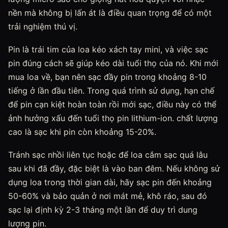
nền mà không bị lấn át là điều quan trọng để có một
trải nghiệm thú vị.
Pin là trái tim của loa kéo xách tay mini, và việc sạc
pin đúng cách sẽ giúp kéo dài tuổi thọ của nó. Khi mới
mua loa về, bạn nên sạc đầy pin trong khoảng 8-10
tiếng ở lần đầu tiên. Trong quá trình sử dụng, hạn chế
để pin cạn kiệt hoàn toàn rồi mới sạc, điều này có thể
ảnh hưởng xấu đến tuổi thọ pin lithium-ion. chất lượng
cao là sạc khi pin còn khoảng 15-20%.
Tránh sạc nhồi liên tục hoặc để loa cắm sạc quá lâu
sau khi đã đầy, đặc biệt là vào ban đêm. Nếu không sử
dụng loa trong thời gian dài, hãy sạc pin đến khoảng
50-60% và bảo quản ở nơi mát mẻ, khô ráo, sau đó
sạc lại định kỳ 2-3 tháng một lần để duy trì dung
lượng pin.