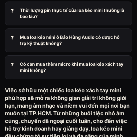
Thời lượng pin thực tế của loa kéo mini thường là
bao lâu?
Mua loa kéo mini ở Bảo Hùng Audio có được hỗ
trợ kỹ thuật không?
Có cần mua thêm micro khi mua loa kéo xách tay
mini không?
Việc sở hữu một chiếc loa kéo xách tay mini
phù hợp sẽ mở ra không gian giải trí không giới
hạn, mang âm nhạc và niềm vui đến mọi nơi bạn
muốn tại TP.HCM. Từ những buổi tiệc nhỏ ấm
cúng, chuyến dã ngoại cuối tuần, cho đến việc
hỗ trợ kinh doanh hay giảng dạy, loa kéo mini
đều chứng tỏ sự tiện lợi và đa năng của mình.