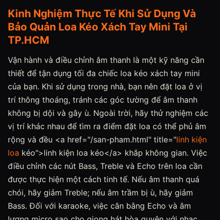
Kinh Nghiệm Thực Tế Khi Sử Dụng Và
Bảo Quản Loa Kéo Xách Tay Mini Tại
TP.HCM
Vận hành và điều chỉnh âm thanh là một kỹ năng cần
thiết để tận dụng tối đa chiếc loa kéo xách tay mini
của bạn. Khi sử dụng trong nhà, bạn nên đặt loa ở vị
trí thông thoáng, tránh các góc tường để âm thanh
không bị dội và gây ù. Ngoài trời, hãy thử nghiệm các
vị trí khác nhau để tìm ra điểm đặt loa có thể phủ âm
rộng và đều <a href="/san-pham.html" title="
linh kiện
loa
kéo">linh kiện loa kéo</a> khắp không gian. Việc
điều chỉnh các nút Bass, Treble và Echo trên loa cần
được thực hiện một cách tinh tế. Nếu âm thanh quá
chói, hãy giảm Treble; nếu âm trầm bị ù, hãy giảm
Bass. Đối với karaoke, việc cân bằng Echo và âm
lượng micro sao cho giọng hát hòa quyện với nhạc