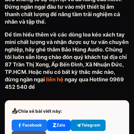
Đừng ngần ngại đầu tư vào một thiết bị âm
thanh chất lượng để nâng tầm trải nghiệm cá
nhân và tập thể.
Để tìm hiểu thêm về các dòng loa kéo xách tay
mini chất lượng và nhận được sự tư vấn chuyên
nghiệp, hãy ghé thăm Bảo Hùng Audio. Chúng
tôi luôn sẵn lòng chào đón quý khách tại địa chỉ
87 Trần Thị Xong, Ấp Bến Đình, Xã Nhuận Đức,
TP.HCM. Hoặc nếu có bất kỳ thắc mắc nào,
đừng ngần ngại
liên hệ
ngay qua Hotline 0969
452 540 để
📤
Chia sẻ bài viết này:
Z
Facebook
Zalo
Telegram