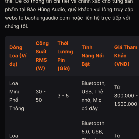
thể. Để có thông tin chi tiết và chính xác cho từng sản
phẩm tại Bảo Hùng Audio, quý khách vui lòng truy cập
website baohungaudio.com hoặc liên hệ trực tiếp với
chúng tôi.
Công
Thời
Dòng
Tính
Giá Tham
Suất
Lượng
Loa (Ví
Năng Nổi
Khảo
RMS
Pin
dụ)
Bật
(VNĐ)
(W)
(Giờ)
Loa
Bluetooth,
Từ
Mini
30 -
USB, Thẻ
3 - 5
800.000 -
Phổ
50
nhớ, Mic
1.500.000
Thông
có dây
Bluetooth
5.0, USB,
Loa
Từ