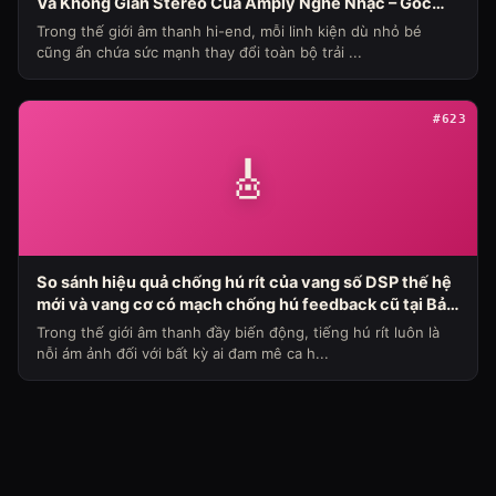
Và Không Gian Stereo Của Amply Nghe Nhạc – Góc
Nhìn Chuyên Gia Từ Bảo Hùng Audio
Trong thế giới âm thanh hi-end, mỗi linh kiện dù nhỏ bé
cũng ẩn chứa sức mạnh thay đổi toàn bộ trải ...
#623
🎸
So sánh hiệu quả chống hú rít của vang số DSP thế hệ
mới và vang cơ có mạch chống hú feedback cũ tại Bảo
Hùng Audio (Chủ đề loa máy ngày 336)
Trong thế giới âm thanh đầy biến động, tiếng hú rít luôn là
nỗi ám ảnh đối với bất kỳ ai đam mê ca h...