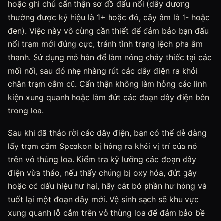
hoặc ghi chú cẩn thận sơ đồ đấu nối (dây dương
thường được ký hiệu là 1+ hoặc đỏ, dây âm là 1- hoặc
đen). Việc này vô cùng cần thiết để đảm bảo bạn đấu
nối trạm mới đúng cực, tránh tình trạng lệch pha âm
thanh. Sử dụng mỏ hàn để làm nóng chảy thiếc tại các
mối nối, sau đó nhẹ nhàng rút các dây điện ra khỏi
chân trạm cắm cũ. Cẩn thận không làm hỏng các linh
kiện xung quanh hoặc làm đứt các đoạn dây điện bên
trong loa.
Sau khi đã tháo rời các dây điện, bạn có thể dễ dàng
lấy trạm cắm Speakon bị hỏng ra khỏi vị trí của nó
trên vỏ thùng loa. Kiểm tra kỹ lưỡng các đoạn dây
điện vừa tháo, nếu thấy chúng bị oxy hóa, đứt gãy
hoặc có dấu hiệu hư hại, hãy cắt bỏ phần hư hỏng và
tuốt lại một đoạn dây mới. Vệ sinh sạch sẽ khu vực
xung quanh lỗ cắm trên vỏ thùng loa để đảm bảo bề