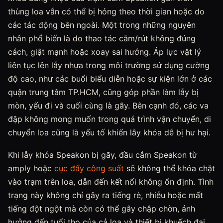
thùng loa vẫn có thể bị hỏng theo thời gian hoặc do
các tác động bên ngoài. Một trong những nguyên
nhân phổ biến là do thao tác cắm/rút không đúng
cách, giật mạnh hoặc xoay sai hướng. Áp lực vật lý
liên tục lên lẫy nhựa trong môi trường sử dụng cường
độ cao, như các buổi biểu diễn hoặc sự kiện lớn ở các
quận trung tâm TP.HCM, cũng góp phần làm lẫy bị
mòn, yếu đi và cuối cùng là gãy. Bên cạnh đó, các va
đập không mong muốn trong quá trình vận chuyển, di
chuyển loa cũng là yếu tố khiến lẫy khóa dễ bị hư hại.
Khi lẫy khóa Speakon bị gãy, đầu cắm Speakon từ
amply hoặc
cục đẩy công suất
sẽ không thể khóa chặt
vào trạm trên loa, dẫn đến kết nối không ổn định. Tình
trạng này không chỉ gây ra tiếng rè, nhiễu hoặc mất
tiếng đột ngột mà còn có thể gây chập chờn, ảnh
hưởng đến tuổi thọ của cả loa và thiết bị khuếch đại.