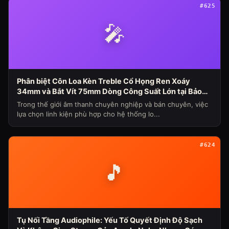
#625
🎤
Phân biệt Côn Loa Kèn Treble Cổ Họng Ren Xoáy
34mm và Bắt Vít 75mm Dòng Công Suất Lớn tại Bảo
Hùng Audio (Chủ đề loa máy ngày 339)
Trong thế giới âm thanh chuyên nghiệp và bán chuyên, việc
lựa chọn linh kiện phù hợp cho hệ thống lo...
#624
🎵
Tụ Nối Tầng Audiophile: Yếu Tố Quyết Định Độ Sạch