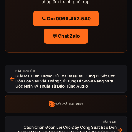
pháp âm thanh phù hợp.
📞 Gọi 0969.452.540
💬 Chat Zalo
BÀI TRƯỚC
Giải Mã Hiện Tượng Củ Loa Bass Bãi Dựng Bị Sát Cốt
←
Côn Loa Sau Vài Tháng Sử Dụng Đi Show Nắng Mưa –
Góc Nhìn Kỹ Thuật Từ Bảo Hùng Audio
📚
TẤT CẢ BÀI VIẾT
BÀI SAU
Cách Chẩn Đoán Lỗi Cục Đẩy Công Suất Báo Đèn
→