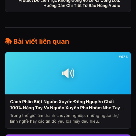
Protect Đỏ Liên Tục Không Đóng Rơ Le Ra Cổng Loa:
Hướng Dẫn Chi Tiết Từ Bảo Hùng Audio
📚 Bài viết liên quan
#626
🔊
Cách Phân Biệt Nguồn Xuyến Đồng Nguyên Chất
100% Nặng Tay Và Nguồn Xuyến Pha Nhôm Nhẹ Tay
Nhanh Nóng Sụt Áp Cho Loa Máy (Chủ Đề Loa Máy
Trong thế giới âm thanh chuyên nghiệp, những người thợ
Ngày 341)
lành nghề hay các tín đồ yêu loa máy đều hiểu...