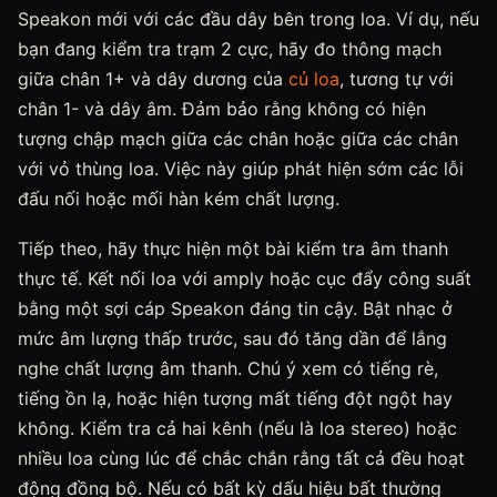
Speakon mới với các đầu dây bên trong loa. Ví dụ, nếu
bạn đang kiểm tra trạm 2 cực, hãy đo thông mạch
giữa chân 1+ và dây dương của
củ loa
, tương tự với
chân 1- và dây âm. Đảm bảo rằng không có hiện
tượng chập mạch giữa các chân hoặc giữa các chân
với vỏ thùng loa. Việc này giúp phát hiện sớm các lỗi
đấu nối hoặc mối hàn kém chất lượng.
Tiếp theo, hãy thực hiện một bài kiểm tra âm thanh
thực tế. Kết nối loa với amply hoặc cục đẩy công suất
bằng một sợi cáp Speakon đáng tin cậy. Bật nhạc ở
mức âm lượng thấp trước, sau đó tăng dần để lắng
nghe chất lượng âm thanh. Chú ý xem có tiếng rè,
tiếng ồn lạ, hoặc hiện tượng mất tiếng đột ngột hay
không. Kiểm tra cả hai kênh (nếu là loa stereo) hoặc
nhiều loa cùng lúc để chắc chắn rằng tất cả đều hoạt
động đồng bộ. Nếu có bất kỳ dấu hiệu bất thường