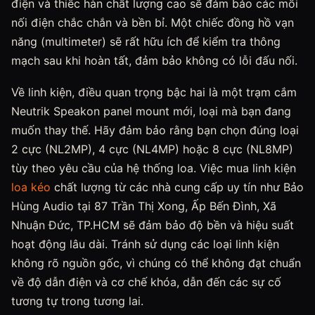
điện và thiếc hàn chất lượng cao sẽ đảm bảo các mối
nối điện chắc chắn và bền bỉ. Một chiếc đồng hồ vạn
năng (multimeter) sẽ rất hữu ích để kiểm tra thông
mạch sau khi hoàn tất, đảm bảo không có lỗi đấu nối.
Về linh kiện, điều quan trọng bậc hai là một trạm cắm
Neutrik Speakon panel mount mới, loại mà bạn đang
muốn thay thế. Hãy đảm bảo rằng bạn chọn đúng loại
2 cực (NL2MP), 4 cực (NL4MP) hoặc 8 cực (NL8MP)
tùy theo yêu cầu của hệ thống loa. Việc mua linh kiện
loa kéo
chất lượng từ các nhà cung cấp uy tín như Bảo
Hùng Audio tại 87 Trần Thị Xong, Ấp Bến Đình, Xã
Nhuận Đức, TP.HCM sẽ đảm bảo độ bền và hiệu suất
hoạt động lâu dài. Tránh sử dụng các loại linh kiện
không rõ nguồn gốc, vì chúng có thể không đạt chuẩn
về độ dẫn điện và cơ chế khóa, dẫn đến các sự cố
tương tự trong tương lai.