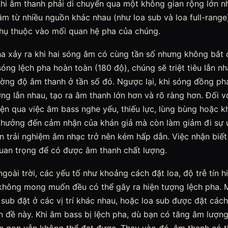
khi âm thanh phải di chuyển qua một không gian rộng lớn n
 âm từ nhiều nguồn khác nhau (như loa sub và loa full-rang
hụ thuộc vào mối quan hệ pha của chúng.
ha xảy ra khi hai sóng âm có cùng tần số nhưng không bắt 
sóng lệch pha hoàn toàn (180 độ), chúng sẽ triệt tiêu lẫn n
ờng độ âm thanh ở tần số đó. Ngược lại, khi sóng đồng ph
g lẫn nhau, tạo ra âm thanh lớn hơn và rõ ràng hơn. Đối vớ
ện qua việc âm bass nghe yếu, thiếu lực, lùng bùng hoặc k
 hưởng đến cảm nhận của khán giả mà còn làm giảm đi sự u
n trải nghiệm âm nhạc trở nên kém hấp dẫn. Việc nhận biết
uan trọng để có được âm thanh chất lượng.
goài trời, các yếu tố như khoảng cách đặt loa, độ trễ tín h
 không mong muốn đều có thể gây ra hiện tượng lệch pha.
 sub đặt ở các vị trí khác nhau, hoặc loa sub được đặt cách 
n đề này. Khi âm bass bị lệch pha, dù bạn có tăng âm lượn