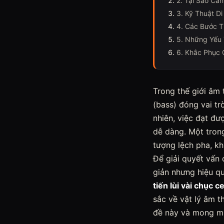
2. Tại Sao Cầ
3. Kỹ Thuật Di
4. Các Bước T
5. Những Yếu 
6. Khắc Phục 
Trong thế giới âm t
(bass) đóng vai tr
nhiên, việc đạt đư
dễ dàng. Một tron
tượng lệch pha, kh
Để giải quyết vấn
giản nhưng hiệu q
tiến lùi vài chục c
sắc về vật lý âm t
đề này và mong mu