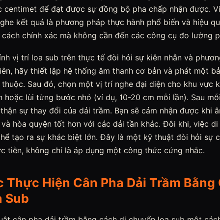
ục centimet để đạt được sự đồng bộ pha chấp nhận được. V
nghe kết quả là phương pháp thực hành phổ biến và hiệu qu
t cách chính xác mà không cần đến các công cụ đo lường p
nh vị trí loa sub trên thực tế đòi hỏi sự kiên nhẫn và phươ
iên, hãy thiết lập hệ thống âm thanh cơ bản và phát một b
 thuộc. Sau đó, chọn một vị trí nghe đại diện cho khu vực k
n hoặc lùi từng bước nhỏ (ví dụ, 10-20 cm mỗi lần). Sau mỗi
thận sự thay đổi của dải trầm. Bạn sẽ cảm nhận được khi 
và hòa quyện tốt hơn với các dải tần khác. Đôi khi, việc di
hể tạo ra sự khác biệt lớn. Đây là một kỹ thuật đòi hỏi sự
c tiễn, không chỉ là áp dụng một công thức cứng nhắc.
c Thực Hiện Cân Pha Dải Trầm Bằng 
a Sub
uật cân pha dải trầm bằng cách di chuyển loa sub một cách