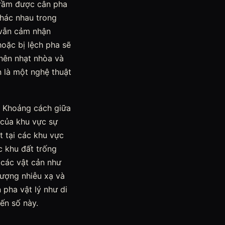
 trầm được cân pha
khác nhau trong
 vẫn cảm nhận
oặc bị lệch pha sẽ
 nên nhạt nhòa và
n là một nghệ thuật
i. Khoảng cách giữa
h của khu vực sự
t tại các khu vực
 khu đất trống
a các vật cản như
tượng nhiễu xạ và
 pha vật lý như di
ến số này.