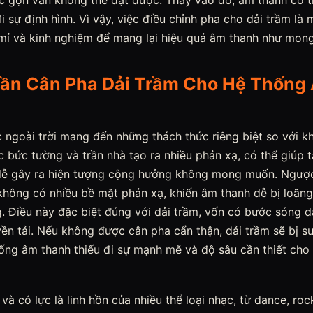
c gọn vẫn không thể đạt được. Thay vào đó, âm thanh có t
đi sự định hình. Vì vậy, việc điều chỉnh pha cho dải trầm là
tỉ mỉ và kinh nghiệm để mang lại hiệu quả âm thanh như mon
 Cần Cân Pha Dải Trầm Cho Hệ Thốn
 ngoài trời mang đến những thách thức riêng biệt so với k
c bức tường và trần nhà tạo ra nhiều phản xạ, có thể giúp
ễ gây ra hiện tượng cộng hưởng không mong muốn. Ngược 
 không có nhiều bề mặt phản xạ, khiến âm thanh dễ bị loãn
 Điều này đặc biệt đúng với dải trầm, vốn có bước sóng d
ền tải. Nếu không được cân pha cẩn thận, dải trầm sẽ bị s
hống âm thanh thiếu đi sự mạnh mẽ và độ sâu cần thiết cho
à có lực là linh hồn của nhiều thể loại nhạc, từ dance, roc