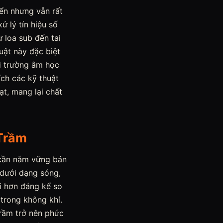
iển nhưng vẫn rất
ử lý tín hiệu số
 loa sub đến tai
uật này đặc biệt
ôi trường âm học
ch các kỹ thuật
ạt, mang lại chất
 Trầm
a cần nắm vững bản
 dưới dạng sóng,
i hơn đáng kể so
trong không khí.
trầm trở nên phức