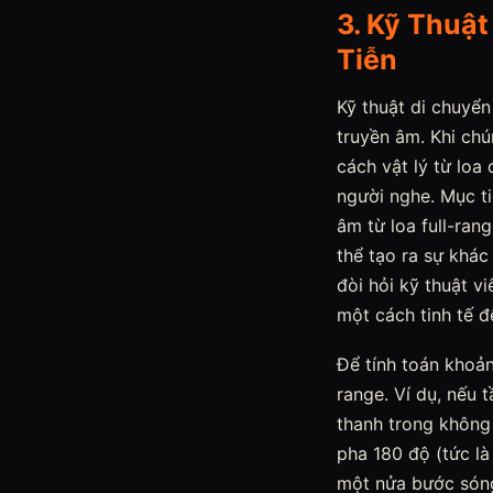
3. Kỹ Thuật
Tiễn
Kỹ thuật di chuyển
truyền âm. Khi chú
cách vật lý từ loa
người nghe. Mục t
âm từ loa full-ran
thể tạo ra sự khác
đòi hỏi kỹ thuật v
một cách tinh tế 
Để tính toán khoản
range. Ví dụ, nếu
thanh trong không 
pha 180 độ (tức là
một nửa bước sóng,