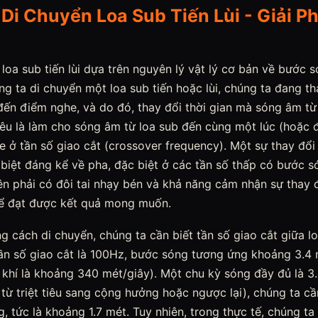
 Di Chuyển Loa Sub Tiến Lùi - Giải 
 loa sub tiến lùi dựa trên nguyên lý vật lý cơ bản về bước s
ng ta di chuyển một loa sub tiến hoặc lùi, chúng ta đang t
 đến điểm nghe, và do đó, thay đổi thời gian mà sóng âm từ
iêu là làm cho sóng âm từ loa sub đến cùng một lúc (hoặc 
ge ở tần số giao cắt (crossover frequency). Một sự thay đổi 
 biệt đáng kể về pha, đặc biệt ở các tần số thấp có bước s
iên phải có đôi tai nhạy bén và khả năng cảm nhận sự thay
để đạt được kết quả mong muốn.
g cách di chuyển, chúng ta cần biết tần số giao cắt giữa loa
 tần số giao cắt là 100Hz, bước sóng tương ứng khoảng 3.4
khí là khoảng 340 mét/giây). Một chu kỳ sóng đầy đủ là 3.
 từ triệt tiêu sang cộng hưởng hoặc ngược lại), chúng ta cầ
 tức là khoảng 1.7 mét. Tuy nhiên, trong thực tế, chúng ta