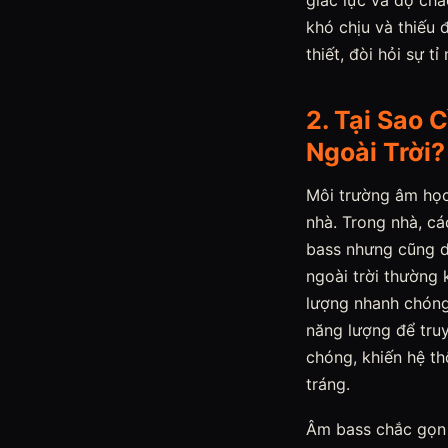
giác lực và độ chắ
khó chịu và thiếu 
thiết, đòi hỏi sự 
2. Tại Sao
Ngoài Trời?
Môi trường âm học
nhà. Trong nhà, cá
bass nhưng cũng d
ngoài trời thường
lượng nhanh chóng.
năng lượng để truy
chóng, khiến hệ t
tráng.
Âm bass chắc gọn v