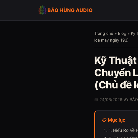
BẢO HÙNG AUDIO
Trang chủ
»
Blog
» Kỹ 
loa máy ngày 193)
Kỹ Thuật 
Chuyển L
(Chủ đề 
📅 24/06/2026
·
✍️ BẢ
📋 Mục lục
1. Hiểu Rõ Về