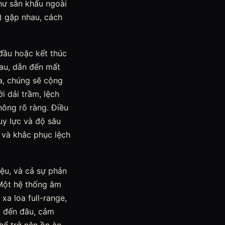
hư sân khấu ngoài
e) gặp nhau, cách
đầu hoặc kết thúc
hau, dẫn đến mất
a, chúng sẽ cộng
i dải trầm, lệch
hông rõ ràng. Điều
y lực và độ sâu
 và khắc phục lệch
iệu, và cả sự phản
 Một hệ thống âm
xa loa full-range,
g đến đâu, cảm