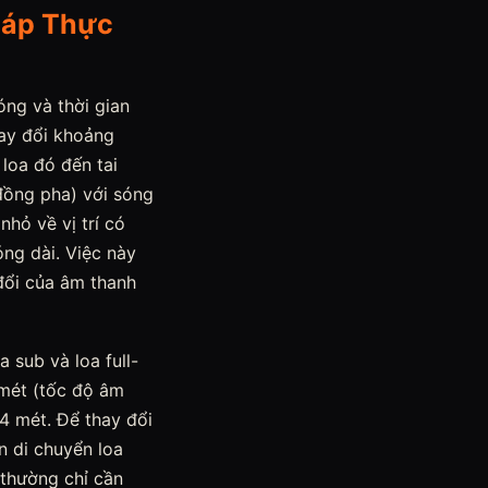
Pháp Thực
óng và thời gian
hay đổi khoảng
 loa đó đến tai
đồng pha) với sóng
nhỏ về vị trí có
óng dài. Việc này
 đổi của âm thanh
 sub và loa full-
 mét (tốc độ âm
4 mét. Để thay đổi
n di chuyển loa
 thường chỉ cần