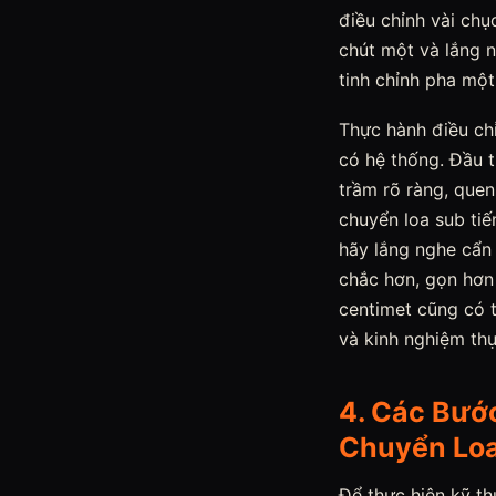
điều chỉnh vài ch
chút một và lắng 
tinh chỉnh pha mộ
Thực hành điều chỉ
có hệ thống. Đầu t
trầm rõ ràng, quen
chuyển loa sub tiế
hãy lắng nghe cẩn 
chắc hơn, gọn hơn 
centimet cũng có t
và kinh nghiệm thự
4. Các Bướ
Chuyển Lo
Để thực hiện kỹ th