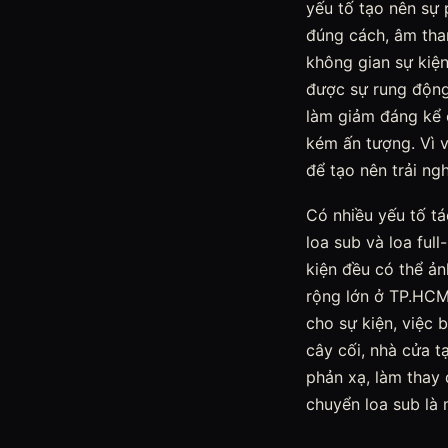
yếu tố tạo nên sự 
đúng cách, âm than
không gian sự kiện
được sự rung động
làm giảm đáng kể c
kém ấn tượng. Vì v
để tạo nên trải ng
Có nhiều yếu tố tá
loa sub và loa full
kiện đều có thể ản
rộng lớn ở TP.HCM
cho sự kiện, việc 
cây cối, nhà cửa t
phản xạ, làm thay 
chuyển loa sub là 