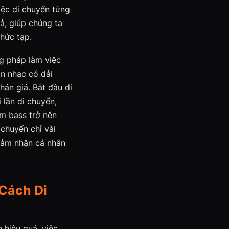
iệc di chuyển từng
ả, giúp chúng ta
hức tạp.
ng pháp làm việc
ản nhạc có dải
hán giả. Bắt đầu di
 lần di chuyển,
âm bass trở nên
 chuyển chỉ vài
 cảm nhận cá nhân
Cách Di
 hiệu quả, việc