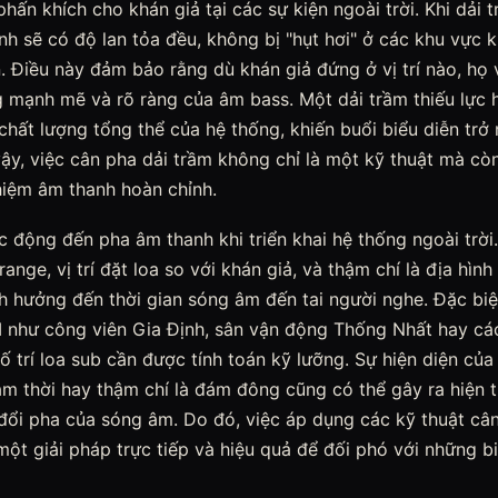
phấn khích cho khán giả tại các sự kiện ngoài trời. Khi dải
h sẽ có độ lan tỏa đều, không bị "hụt hơi" ở các khu vực 
. Điều này đảm bảo rằng dù khán giả đứng ở vị trí nào, họ
 mạnh mẽ và rõ ràng của âm bass. Một dải trầm thiếu lực h
hất lượng tổng thể của hệ thống, khiến buổi biểu diễn trở
ậy, việc cân pha dải trầm không chỉ là một kỹ thuật mà cò
hiệm âm thanh hoàn chỉnh.
c động đến pha âm thanh khi triển khai hệ thống ngoài trờ
-range, vị trí đặt loa so với khán giả, và thậm chí là địa hìn
h hưởng đến thời gian sóng âm đến tai người nghe. Đặc biệ
 như công viên Gia Định, sân vận động Thống Nhất hay các
bố trí loa sub cần được tính toán kỹ lưỡng. Sự hiện diện củ
ạm thời hay thậm chí là đám đông cũng có thể gây ra hiện 
đổi pha của sóng âm. Do đó, việc áp dụng các kỹ thuật cân
một giải pháp trực tiếp và hiệu quả để đối phó với những bi