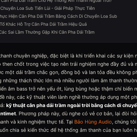
n Cân Pha Dải Trầm Cho Hệ Thống Âm Thanh Ngoài Trời?
 Chuyển Loa Sub Tiến Lùi - Giải Pháp Thực Tiễn
hực Hiện Cân Pha Dải Trầm Bằng Cách Di Chuyển Loa Sub
Tố Khác Hỗ Trợ Cân Pha Dải Trầm Hiệu Quả
Các Sai Lầm Thường Gặp Khi Cân Pha Dải Trầm
hanh chuyên nghiệp, đặc biệt là khi triển khai các sự kiện n
ò then chốt trong việc tạo nên trải nghiệm nghe đầy đủ và
ợc một dải trầm chắc gọn, đồng bộ và lan tỏa đều không p
g những thách thức lớn mà nhiều người làm âm thanh thường
iến âm bass trở nên yếu ớt, lùng bùng hoặc thậm chí biến mấ
 đề này, các kỹ thuật viên lành nghề thường áp dụng một 
uả:
kỹ thuật cân pha dải trầm ngoài trời bằng cách di chuyể
entimet
. Phương pháp này, dù nghe có vẻ cơ bản, lại đòi hỏi
hanh và kinh nghiệm thực tế. Tại
Bảo Hùng Audio
, chúng tô
ốn chia sẻ kiến thức để hệ thống âm thanh của bạn luôn ho