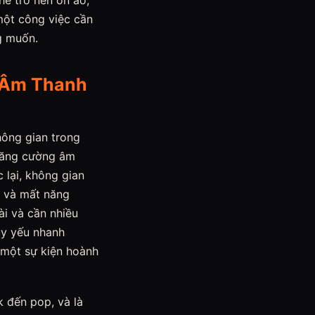
hể trở nên ồn ào,
 một công việc cần
g muốn.
g Âm Thanh
hông gian trong
 tăng cường âm
lại, không gian
g và mất năng
ài và cần nhiều
uy yếu nhanh
 một sự kiện hoành
k đến pop, và là