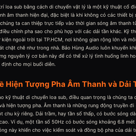
 trí loa sub bằng cách di chuyển vật lý là một kỹ thuật cổ đ
ảnh âm thanh hiện đại, đặc biệt là khi không có các thiết bị x
chúng ta can thiệp trực tiếp vào thời gian sóng âm thanh từ
điều chỉnh pha sao cho phù hợp với các dải tần khác. Kỹ th
 kiện ngoài trời tại TP.HCM, nơi không gian rộng lớn và m
át chặt chẽ như trong nhà. Bảo Hùng Audio luôn khuyến khí
g nguyên lý cơ bản này để có thể xử lý tình huống linh ho
 định cho mọi buổi diễn.
 Về Hiện Tượng Pha Âm Thanh và Dải
ào kỹ thuật di chuyển loa sub, điều quan trọng là chúng t
và hiện tượng pha. Âm thanh là những rung động truyền đi
 chu kỳ riêng. Dải trầm, hay tần số thấp, có bước sóng dà
 cao. Ví dụ, một tần số 50Hz có bước sóng khoảng 6.8 mét 
óng này khiến cho việc kiểm soát và đồng bộ pha của dải 