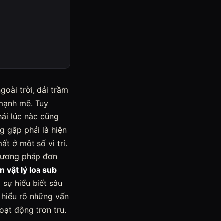
goài trời, dải trầm
 mạnh mẽ. Tuy
hải lúc nào cũng
 gặp phải là hiện
t ở một số vị trí.
phương pháp đơn
n vật lý loa sub
 sự hiểu biết sâu
i hiểu rõ những vấn
ạt động trơn tru.