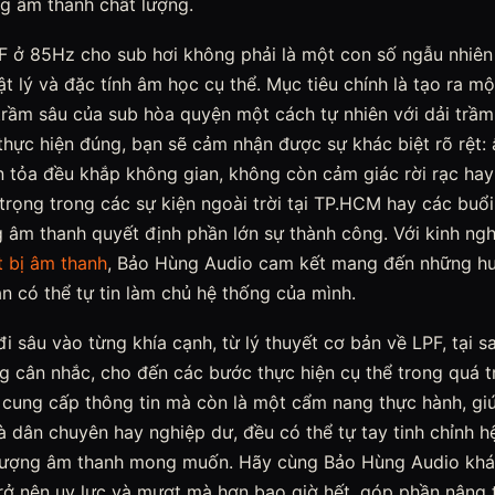
ng âm thanh chất lượng.
PF ở 85Hz cho sub hơi không phải là một con số ngẫu nhiên
t lý và đặc tính âm học cụ thể. Mục tiêu chính là tạo ra m
 trầm sâu của sub hòa quyện một cách tự nhiên với dải trầm 
i thực hiện đúng, bạn sẽ cảm nhận được sự khác biệt rõ rệt
n tỏa đều khắp không gian, không còn cảm giác rời rạc hay b
trọng trong các sự kiện ngoài trời tại TP.HCM hay các buổi
g âm thanh quyết định phần lớn sự thành công. Với kinh ng
t bị âm thanh
, Bảo Hùng Audio cam kết mang đến những hướ
ạn có thể tự tin làm chủ hệ thống của mình.
i sâu vào từng khía cạnh, từ lý thuyết cơ bản về LPF, tại s
 cân nhắc, cho đến các bước thực hiện cụ thể trong quá tr
ỉ cung cấp thông tin mà còn là một cẩm nang thực hành, g
à dân chuyên hay nghiệp dư, đều có thể tự tay tinh chỉnh 
 lượng âm thanh mong muốn. Hãy cùng Bảo Hùng Audio khá
trở nên uy lực và mượt mà hơn bao giờ hết, góp phần nâng 