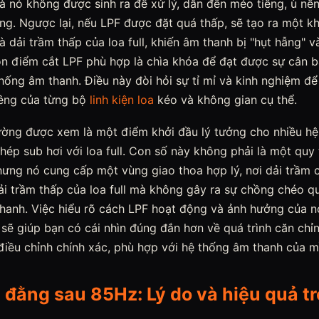
 nó không được sinh ra để xử lý, dẫn đến méo tiếng, ù nền
ung. Ngược lại, nếu LPF được đặt quá thấp, sẽ tạo ra một k
 dải trầm thấp của loa full, khiến âm thanh bị "hụt hẫng" và
ọn điểm cắt LPF phù hợp là chìa khóa để đạt được sự cân b
hống âm thanh. Điều này đòi hỏi sự tỉ mỉ và kinh nghiệm để
iêng của từng bộ
linh kiện loa
kéo và không gian cụ thể.
ờng được xem là một điểm khởi đầu lý tưởng cho nhiều hệ
ghép sub hơi với loa full. Con số này không phải là một qu
ưng nó cung cấp một vùng giao thoa hợp lý, nơi dải trầm 
ải trầm thấp của loa full mà không gây ra sự chồng chéo 
hanh. Việc hiểu rõ cách LPF hoạt động và ảnh hưởng của n
sẽ giúp bạn có cái nhìn đúng đắn hơn về quá trình căn chỉn
điều chỉnh chính xác, phù hợp với hệ thống âm thanh của m
 đằng sau 85Hz: Lý do và hiệu quả t