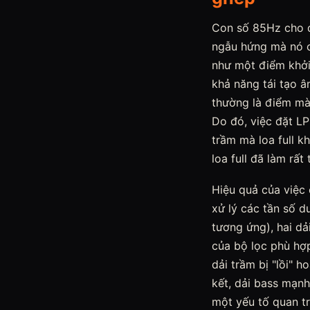
Con số 85Hz cho dả
ngẫu hứng mà nó c
như một điểm khởi 
khả năng tái tạo â
thường là điểm mà 
Do đó, việc đặt LP
trầm mà loa full k
loa full đã làm rất 
Hiệu quả của việc 
xử lý các tần số dư
tương ứng), hai dả
của bộ lọc phù hợp
dải trầm bị "lồi" 
kết, dải bass mạnh
một yếu tố quan tr