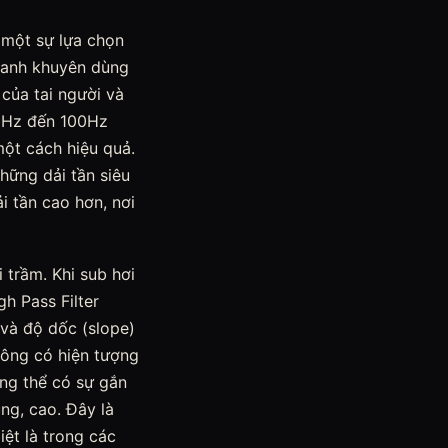
 một sự lựa chọn
hanh khuyên dùng
của tai người và
 80Hz đến 100Hz
một cách hiệu quả.
hững dải tần siêu
ải tần cao hơn, nơi
 trầm. Khi sub hơi
gh Pass Filter
 và độ dốc (slope)
hông có hiện tượng
ổng thể có sự gắn
ng, cao. Đây là
ệt là trong các