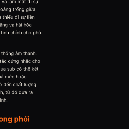
 và làm mất đi sự
hoảng trống giữa
 thiếu đi sự liền
ằng và hài hòa
 tinh chỉnh cho phù
 thống âm thanh,
y tắc cứng nhắc cho
của sub có thể kết
quá mức hoặc
ó đến chất lượng
h, từ đó đưa ra
ình.
rong phối