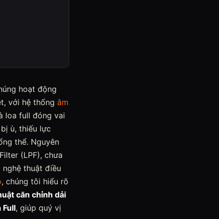
chúng hoạt động
t, với hệ thống
âm
 loa full đóng vai
ị ù, thiếu lực
tổng thể. Nguyên
ilter (LPF), chưa
 nghệ thuật điều
o
, chúng tôi hiểu rõ
huật căn chỉnh dải
 Full
, giúp quý vị