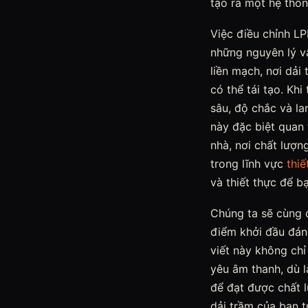
tạo ra một hệ thố
Việc điều chỉnh L
những nguyên lý vậ
liền mạch, nơi dải
có thể tái tạo. Kh
sâu, độ chắc và la
này đặc biệt quan 
nhà, nơi chất lượn
trong lĩnh vực
thiế
và thiết thực để b
Chúng ta sẽ cùng đ
điểm khởi đầu đáng
viết này không ch
yêu âm thanh, dù l
để đạt được chất
dải trầm của bạn 