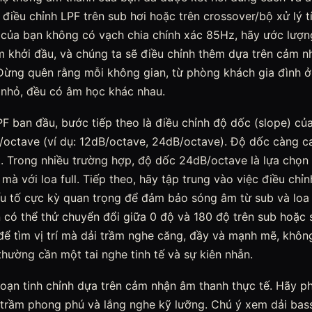
điều chỉnh LPF trên sub hơi hoặc trên crossover/bộ xử lý t
 của bạn không có vạch chia chính xác 85Hz, hãy ước lượng
m khởi đầu, và chúng ta sẽ điều chỉnh thêm dựa trên cảm n
Đừng quên rằng mỗi không gian, từ phòng khách gia đình 
n nhỏ, đều có âm học khác nhau.
LPF ban đầu, bước tiếp theo là điều chỉnh độ dốc (slope) củ
/octave (ví dụ: 12dB/octave, 24dB/octave). Độ dốc càng ca
. Trong nhiều trường hợp, độ dốc 24dB/octave là lựa chọn
mà với loa full. Tiếp theo, hãy tập trung vào việc điều chỉ
u tố cực kỳ quan trọng để đảm bảo sóng âm từ sub và loa f
 có thể thử chuyển đổi giữa 0 độ và 180 độ trên sub hoặc
 để tìm vị trí mà dải trầm nghe căng, đầy và mạnh mẽ, khôn
 thường cần một tai nghe tinh tế và sự kiên nhẫn.
đoạn tinh chỉnh dựa trên cảm nhận âm thanh thực tế. Hãy 
 trầm phong phú và lắng nghe kỹ lưỡng. Chú ý xem dải bas