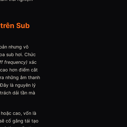
 trên Sub
ơ bản nhưng vô
loa sub hơi. Chức
ff frequency)
xác
ố cao hơn điểm cắt
t ra những âm thanh
 Đây là nguyên lý
 trách dải tần mà
 hoặc cao, vốn là
sẽ cố gắng tái tạo