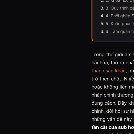
2. Khoa học đ
3. Quy trình c
4. Phối ghép 
5. Khắc phục 
6. Tầm quan tr
Trong thế giới âm 
hài hòa, tạo ra ch
thanh sân khấu
, p
trò then chốt. Nhi
hoặc không liền mạ
nhân chính thường 
đúng cách. Đây kh
chỉnh, đòi hỏi sự h
những vấn đề này 
tần cắt của sub hơ