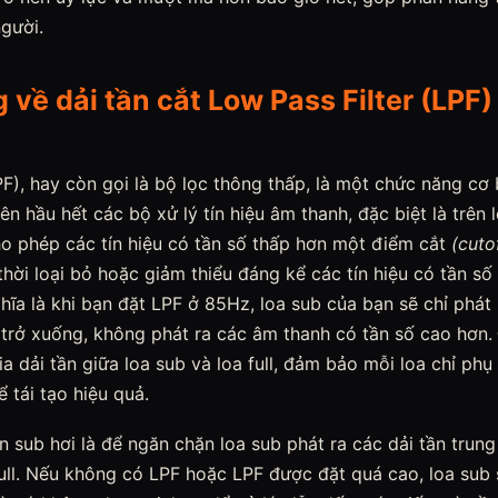
gười.
g về dải tần cắt Low Pass Filter (LPF)
PF), hay còn gọi là bộ lọc thông thấp, là một chức năng c
ên hầu hết các bộ xử lý tín hiệu âm thanh, đặc biệt là trên 
ho phép các tín hiệu có tần số thấp hơn một điểm cắt
(cuto
thời loại bỏ hoặc giảm thiểu đáng kể các tín hiệu có tần s
hĩa là khi bạn đặt LPF ở 85Hz, loa sub của bạn sẽ chỉ phá
trở xuống, không phát ra các âm thanh có tần số cao hơn.
a dải tần giữa loa sub và loa full, đảm bảo mỗi loa chỉ phụ
 tái tạo hiệu quả.
ên sub hơi là để ngăn chặn loa sub phát ra các dải tần trung
ull. Nếu không có LPF hoặc LPF được đặt quá cao, loa sub 