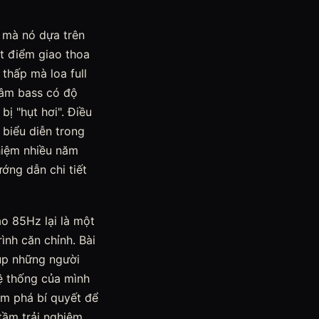
 mà nó dựa trên
ột điểm giao thoa
thấp mà loa full
: âm bass có độ
ị "hụt hơi". Điều
 biểu diễn trong
hiệm nhiều năm
ng dẫn chi tiết
ao 85Hz lại là một
ình căn chỉnh. Bài
iúp những người
hệ thống của mình
m phá bí quyết để
tầm trải nghiệm