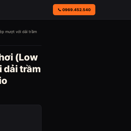
📞 0969.452.540
ép mượt với dải trầm
 hơi (Low
 dải trầm
io