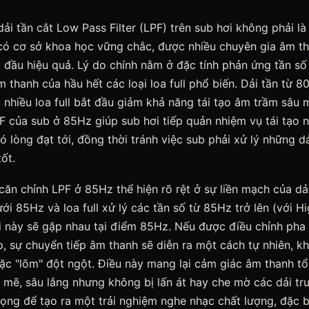
i tần cắt Low Pass Filter (LPF) trên sub hơi không phải là
ó cơ sở khoa học vững chắc, được nhiều chuyên gia âm t
đầu hiệu quả. Lý do chính nằm ở đặc tính phản ứng tần số 
m thanh của hầu hết các loại loa full phổ biến. Dải tần từ
nhiều loa full bắt đầu giảm khả năng tái tạo âm trầm sâu 
F của sub ở 85Hz giúp sub hơi tiếp quản nhiệm vụ tái tạo n
hó lòng đạt tới, đồng thời tránh việc sub phải xử lý những d
tốt.
căn chỉnh LPF ở 85Hz thể hiện rõ rệt ở sự liền mạch của dải
ới 85Hz và loa full xử lý các tần số từ 85Hz trở lên (với Hi
i này sẽ gặp nhau tại điểm 85Hz. Nếu được điều chỉnh pha
, sự chuyển tiếp âm thanh sẽ diễn ra một cách tự nhiên, k
hoặc "lõm" đột ngột. Điều này mang lại cảm giác âm thanh t
 mẽ, sâu lắng nhưng không bị lấn át hay che mờ các dải tru
ọng để tạo ra một trải nghiệm nghe nhạc chất lượng, đặc bi