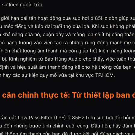
 sự kiện ngoài trời.
 giới hạn dải tần hoạt động của sub hơi ở 85Hz còn giúp s
u méo tiếng và kéo dài tuổi thọ của loa. Khi sub không phải
n khả năng của nó, cuộn dây và màng loa sẽ ít bị căng thẳ
 bộ năng lượng vào việc tạo ra những rung động mạnh mẽ c
 thiện chất lượng âm thanh mà còn giúp tiết kiệm năng lượ
 bị. Kinh nghiệm từ Bảo Hùng Audio cho thấy, việc tuân th
định và hiệu suất âm thanh đáng kể cho hệ thống của bạn, 
ình hay các sự kiện quy mô vừa tại khu vực TP.HCM.
h căn chỉnh thực tế: Từ thiết lập ban
tần cắt Low Pass Filter (LPF) ở 85Hz trên sub hơi đòi hỏi mộ
ầu đến những bước tinh chỉnh cuối cùng. Đầu tiên, hãy đảm 
 hệ thống âm thanh của bạn đã được kết nối đúng cách và a