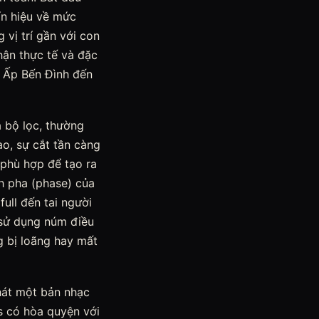
ín hiệu về mức
 vị trí gần với con
hận thực tế và đặc
ở Ấp Bến Đình đến
a bộ lọc, thường
o, sự cắt tần càng
 phù hợp để tạo ra
nh pha (phase) của
ull đến tai người
 sử dụng núm điều
g bị loãng hay mất
phát một bản nhạc
s có hòa quyện với