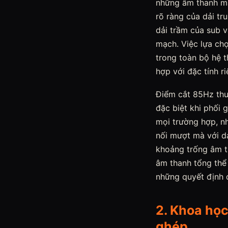
những âm thanh mà
rõ ràng của dải tr
dải trầm của sub và
mạch. Việc lựa ch
trong toàn bộ hệ t
hợp với đặc tính r
Điểm cắt 85Hz thư
đặc biệt khi phối 
mọi trường hợp, nh
nối mượt mà với d
khoảng trống âm t
âm thanh tổng thể 
những quyết định 
2. Khoa học
ghép