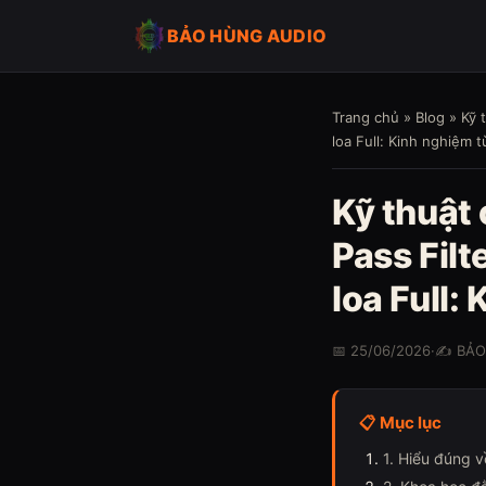
BẢO HÙNG AUDIO
Trang chủ
»
Blog
» Kỹ t
loa Full: Kinh nghiệm 
Kỹ thuật 
Pass Filt
loa Full:
📅 25/06/2026
·
✍️ BẢ
📋 Mục lục
1. Hiểu đúng v