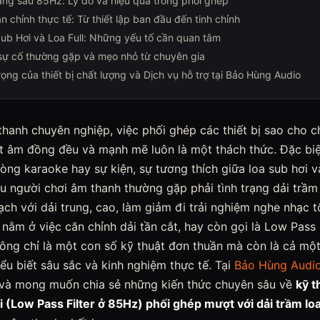
ằng sau 85Hz: Lý do và hiệu quả trong phối ghép
ăn chỉnh thực tế: Từ thiết lập ban đầu đến tinh chỉnh
Sub Hơi và Loa Full: Những yếu tố cần quan tâm
sự cố thường gặp và mẹo nhỏ từ chuyên gia
ọng của thiết bị chất lượng và Dịch vụ hỗ trợ tại Bảo Hùng Audio
thanh chuyên nghiệp, việc phối ghép các thiết bị sao cho 
ất âm đồng đều và mạnh mẽ luôn là một thách thức. Đặc biệ
hòng karaoke hay sự kiện, sự tương thích giữa loa sub hơi và
ều người chơi âm thanh thường gặp phải tình trạng dải trầm b
ch với dải trung, cao, làm giảm đi trải nghiệm nghe nhạc 
nằm ở việc căn chỉnh dải tần cắt, hay còn gọi là Low Pass F
ông chỉ là một con số kỹ thuật đơn thuần mà còn là cả một
iểu biết sâu sắc và kinh nghiệm thực tế. Tại
Bảo Hùng Audi
và mong muốn chia sẻ những kiến thức chuyên sâu về
kỹ t
i (Low Pass Filter ở 85Hz) phối ghép mượt với dải trầm loa