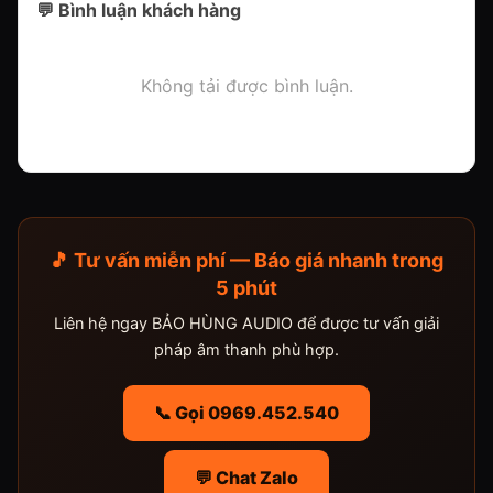
💬 Bình luận khách hàng
Không tải được bình luận.
🎵 Tư vấn miễn phí — Báo giá nhanh trong
5 phút
Liên hệ ngay BẢO HÙNG AUDIO để được tư vấn giải
pháp âm thanh phù hợp.
📞 Gọi 0969.452.540
💬 Chat Zalo