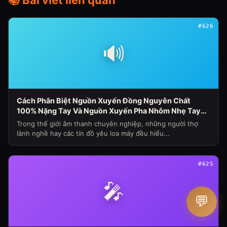
📚 Bài viết liên quan
#626
🔊
Cách Phân Biệt Nguồn Xuyến Đồng Nguyên Chất
100% Nặng Tay Và Nguồn Xuyến Pha Nhôm Nhẹ Tay
Nhanh Nóng Sụt Áp Cho Loa Máy (Chủ Đề Loa Máy
Trong thế giới âm thanh chuyên nghiệp, những người thợ
Ngày 341)
lành nghề hay các tín đồ yêu loa máy đều hiểu...
#625
🎤
💬