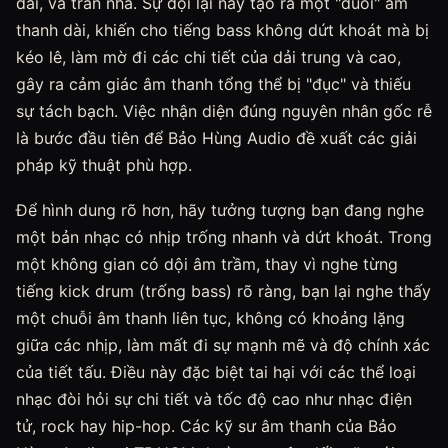
đài, và trần nhà. Sự dội lại này tạo ra một "đuôi" âm
thanh dài, khiến cho tiếng bass không dứt khoát mà bị
kéo lê, làm mờ đi các chi tiết của dải trung và cao,
gây ra cảm giác âm thanh tổng thể bị "đục" và thiếu
sự tách bạch. Việc nhận diện đúng nguyên nhân gốc rễ
là bước đầu tiên để Bảo Hùng Audio đề xuất các giải
pháp kỹ thuật phù hợp.
Để hình dung rõ hơn, hãy tưởng tượng bạn đang nghe
một bản nhạc có nhịp trống nhanh và dứt khoát. Trong
một không gian có dội âm trầm, thay vì nghe từng
tiếng kick drum (trống bass) rõ ràng, bạn lại nghe thấy
một chuỗi âm thanh liên tục, không có khoảng lặng
giữa các nhịp, làm mất đi sự mạnh mẽ và độ chính xác
của tiết tấu. Điều này đặc biệt tai hại với các thể loại
nhạc đòi hỏi sự chi tiết và tốc độ cao như nhạc điện
tử, rock hay hip-hop. Các kỹ sư âm thanh của Bảo