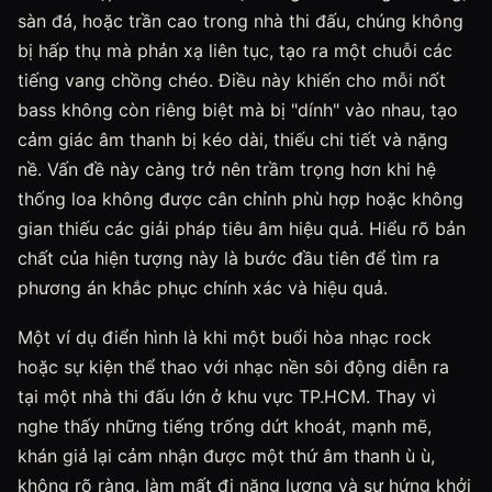
sàn đá, hoặc trần cao trong nhà thi đấu, chúng không
bị hấp thụ mà phản xạ liên tục, tạo ra một chuỗi các
tiếng vang chồng chéo. Điều này khiến cho mỗi nốt
bass không còn riêng biệt mà bị "dính" vào nhau, tạo
cảm giác âm thanh bị kéo dài, thiếu chi tiết và nặng
nề. Vấn đề này càng trở nên trầm trọng hơn khi hệ
thống loa không được cân chỉnh phù hợp hoặc không
gian thiếu các giải pháp tiêu âm hiệu quả. Hiểu rõ bản
chất của hiện tượng này là bước đầu tiên để tìm ra
phương án khắc phục chính xác và hiệu quả.
Một ví dụ điển hình là khi một buổi hòa nhạc rock
hoặc sự kiện thể thao với nhạc nền sôi động diễn ra
tại một nhà thi đấu lớn ở khu vực TP.HCM. Thay vì
nghe thấy những tiếng trống dứt khoát, mạnh mẽ,
khán giả lại cảm nhận được một thứ âm thanh ù ù,
không rõ ràng, làm mất đi năng lượng và sự hứng khởi