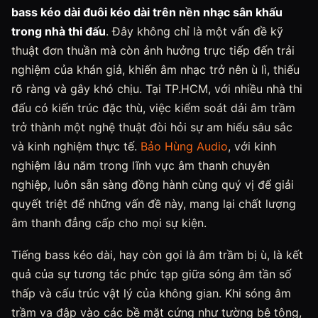
bass kéo dài đuôi kéo dài trên nền nhạc sân khấu
trong nhà thi đấu
. Đây không chỉ là một vấn đề kỹ
thuật đơn thuần mà còn ảnh hưởng trực tiếp đến trải
nghiệm của khán giả, khiến âm nhạc trở nên ù lì, thiếu
rõ ràng và gây khó chịu. Tại TP.HCM, với nhiều nhà thi
đấu có kiến trúc đặc thù, việc kiểm soát dải âm trầm
trở thành một nghệ thuật đòi hỏi sự am hiểu sâu sắc
và kinh nghiệm thực tế.
Bảo Hùng Audio
, với kinh
nghiệm lâu năm trong lĩnh vực âm thanh chuyên
nghiệp, luôn sẵn sàng đồng hành cùng quý vị để giải
quyết triệt để những vấn đề này, mang lại chất lượng
âm thanh đẳng cấp cho mọi sự kiện.
Tiếng bass kéo dài, hay còn gọi là âm trầm bị ù, là kết
quả của sự tương tác phức tạp giữa sóng âm tần số
thấp và cấu trúc vật lý của không gian. Khi sóng âm
trầm va đập vào các bề mặt cứng như tường bê tông,