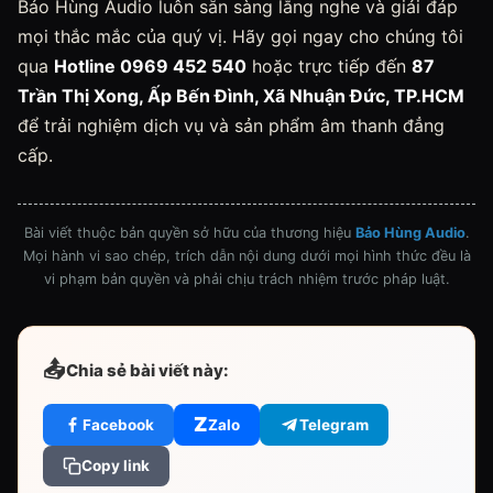
Bảo Hùng Audio luôn sẵn sàng lắng nghe và giải đáp
mọi thắc mắc của quý vị. Hãy gọi ngay cho chúng tôi
qua
Hotline 0969 452 540
hoặc trực tiếp đến
87
Trần Thị Xong, Ấp Bến Đình, Xã Nhuận Đức, TP.HCM
để trải nghiệm dịch vụ và sản phẩm âm thanh đẳng
cấp.
Bài viết thuộc bản quyền sở hữu của thương hiệu
Bảo Hùng Audio
.
Mọi hành vi sao chép, trích dẫn nội dung dưới mọi hình thức đều là
vi phạm bản quyền và phải chịu trách nhiệm trước pháp luật.
📤
Chia sẻ bài viết này:
Z
Facebook
Zalo
Telegram
Copy link