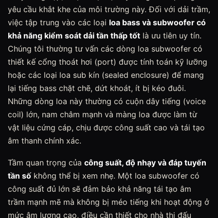
yêu cầu khắt khe của môi trường này. Đối với dải trầm,
việc tập trung vào các loại
loa bass và subwoofer có
khả năng kiểm soát dải tần thấp tốt
là ưu tiên uy tín.
Chúng tôi thường tư vấn các dòng loa subwoofer có
thiết kế cổng thoát hơi (port) được tính toán kỹ lưỡng
hoặc các loại loa sub kín (sealed enclosure) để mang
lại tiếng bass chặt chẽ, dứt khoát, ít bị kéo đuôi.
Những dòng loa này thường có cuộn dây tiếng (voice
coil) lớn, nam châm mạnh và màng loa được làm từ
vật liệu cứng cáp, chịu được công suất cao và tái tạo
âm thanh chính xác.
Tầm quan trọng của
công suất, độ nhạy và đáp tuyến
tần số
không thể bị xem nhẹ. Một loa subwoofer có
công suất đủ lớn sẽ đảm bảo khả năng tái tạo âm
trầm mạnh mẽ mà không bị méo tiếng khi hoạt động ở
mức âm lượng cao, điều cần thiết cho nhà thi đấu