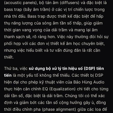
(acoustic panels), bộ tán âm (diffusers) và đặc biệt là
bass trap (bẫy âm trầm) ở các vị trí chiến lược trong
nhà thi đấu. Bass trap được thiết kế đặc biệt để hấp
thụ năng lượng của sóng âm tần số thấp, giúp giảm
thời gian vang vọng của dải trầm và mang lại âm
thanh sạch sẽ, rõ ràng hơn. Việc này thường đòi hỏi sự
phối hợp với các đơn vị thiết kế âm học chuyên biệt,
nhưng việc hiểu biết và tư vấn đúng đắn là rất cần
thiết.
Thứ ba, việc
sử dụng bộ xử lý tín hiệu số (DSP) tiên
tiến
là một yếu tố không thể thiếu. Các thiết bị DSP
hiện đại cho phép kỹ thuật viên của Bảo Hùng Audio
thực hiện cân chỉnh EQ (Equalization) chi tiết cho từng
dải tần số, đặc biệt là dải trầm. Chúng tôi có thể xác
định và giảm bớt các tần số cộng hưởng gây ù, đồng
thời điều chỉnh pha (phase alignment) giữa các loa để