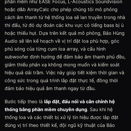
phần mềm như EASE Focus, L-Acoustics Soundvision
hoặc d&b ArrayCalc cho phép chúng tôi mô phỏng
cách âm thanh từ hệ thống loa sẽ lan truyền trong nhà
thi đấu, từ đó dự đoán các khu vực có tiếng bass bị ù
hoặc thiếu hụt. Dựa trên kết quả mô phỏng, Bảo Hùng
Audio sẽ lên kế hoạch về vị trí đặt loa phù hợp, góc
phủ sóng của từng cụm loa array, và cấu hình
subwoofer định hướng để đảm bảo âm thanh phủ đều,
giảm thiểu phản xạ không mong muốn và kiểm soát
hiệu quả dải trầm. Việc này giúp tiết kiệm thời gian và
công sức trong quá trình lắp đặt thực tế, đồng thời
đảm bảo hiệu quả âm thanh ngay từ đầu.
Bước tiếp theo là
lắp đặt, đấu nối và cân chỉnh hệ
thống bằng phần mềm chuyên dụng
. Sau khi hệ
thống loa và các thiết bị xử lý tín hiệu được lắp đặt
đúng vị trí theo thiết kế, đội ngũ kỹ thuật của Bảo