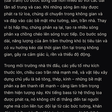
(dải trầm) có bước sóng dài hơn nhiều so với các dải
tần số trung và cao. Khi những sóng âm này được
phát ra từ loa, chúng di chuyển trong không gian và
va đập vào các bề mặt như tường, sàn, trần nhà. Thay
vì bị hấp thụ, chúng phản xạ lại, tạo ra nhiều sóng
phản xạ chồng chéo lên sóng trực tiếp. Do bước sóng
dài, năng lượng của âm trầm thường khó bị tiêu tán và
có xu hướng kéo dài thời gian tồn tại trong không
gian, gây ra cảm giác ù, rền và thiếu độ động.
Trong môi trường nhà thi đấu, các yếu tố như kích
thước lớn, chiều cao trần nhà mạnh mẽ, và vật liệu xây
dựng chủ yếu là bê tông, thép, kính – những bề mặt
phản xạ âm thanh rất mạnh – càng làm trầm trọng
thêm hiện tượng này. Khi tiếng bass từ hệ thống loa
được phát ra, nó không chỉ đi thẳng đến tai người
nghe mà còn liên tục dội lại từ các bức tường, khán