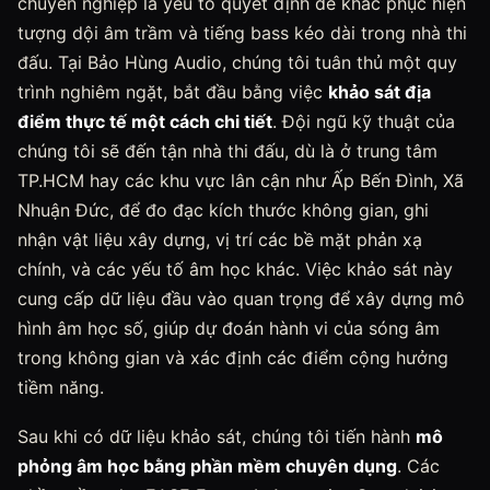
chuyên nghiệp là yếu tố quyết định để khắc phục hiện
tượng dội âm trầm và tiếng bass kéo dài trong nhà thi
đấu. Tại Bảo Hùng Audio, chúng tôi tuân thủ một quy
trình nghiêm ngặt, bắt đầu bằng việc
khảo sát địa
điểm thực tế một cách chi tiết
. Đội ngũ kỹ thuật của
chúng tôi sẽ đến tận nhà thi đấu, dù là ở trung tâm
TP.HCM hay các khu vực lân cận như Ấp Bến Đình, Xã
Nhuận Đức, để đo đạc kích thước không gian, ghi
nhận vật liệu xây dựng, vị trí các bề mặt phản xạ
chính, và các yếu tố âm học khác. Việc khảo sát này
cung cấp dữ liệu đầu vào quan trọng để xây dựng mô
hình âm học số, giúp dự đoán hành vi của sóng âm
trong không gian và xác định các điểm cộng hưởng
tiềm năng.
Sau khi có dữ liệu khảo sát, chúng tôi tiến hành
mô
phỏng âm học bằng phần mềm chuyên dụng
. Các