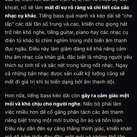
khoát, nó sẽ làm
mất đi sự rõ ràng và chi tiết của các
nhạc cụ khác
. Tiếng bass quá mạnh và kéo dài sẽ "che
lấp" các dải tần số trung và cao, khiến cho giọng hát
trở nên khó nghe, tiếng guitar, piano hay các nhạc cụ
điện tử khác bị chìm nghỉm trong một biển âm thanh
đục ngầu. Điều này làm giảm đáng kể khả năng cảm
thụ âm nhạc của khán giả, đặc biệt là những người yêu
thích sự tinh tế và sắc nét trong từng nốt nhạc. Ngay
cả những bản nhạc được sản xuất kỹ lưỡng cũng sẽ
mất đi giá trị khi bị biến dạng bởi âm thanh dội.
Hơn nữa, tiếng bass kéo dài còn
gây ra cảm giác mệt
mỏi và khó chịu cho người nghe
. Não bộ phải làm
việc nhiều hơn để cố gắng phân tách các âm thanh
riêng biệt trong một môi trường ồn ào và hỗn loạn.
Điều này dẫn đến sự căng thẳng thính giác, khiến khán
giả dễ cảm thấy đau đầu, mệt mỏi và không thể tập