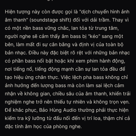
Hiện tượng này còn được gọi là "dịch chuyển hình ảnh
âm thanh" (soundstage shift) đối với dải trầm. Thay vì
có một nền bass vững chắc, lan tỏa từ trung tâm,
người nghe sẽ cảm thấy âm bass bị "kéo" sang một
bên, làm mất đi sự cân bằng và định vị của toàn bộ
bản nhạc. Điều này đặc biệt rõ rệt với những bản nhạc
có phần bass nổi bật hoặc khi xem phim hành động,
nơi tiếng nổ, tiếng động mạnh cần sự lan tỏa đều để
tạo hiệu ứng chân thực. Việc lệch pha bass không chỉ
ảnh hưởng đến lượng bass mà còn làm sai lệch cảm
nhận về không gian, chiều sâu của âm thanh, khiến trải
nghiệm nghe trở nên thiếu tự nhiên và không trọn vẹn.
Để khắc phục, Bảo Hùng Audio thường phải thực hiện
kiểm tra kỹ lưỡng từ đấu nối đến vị trí loa, thậm chí cả
đặc tính âm học của phòng nghe.