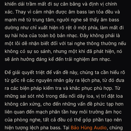
khiến dải trầm mất đi sự cân bằng và định vị chính
xác. Thay vì cảm nhận được âm bass lan tỏa đều và
mạnh mẽ từ trung tâm, người nghe sẽ thấy âm bass
dường như chỉ xuất hiện rõ rệt ở một phía, làm mất đi
sự hài hòa của toàn bộ bản nhạc. Đây không phải là
một lỗi dễ nhận biết đối với tai nghe thông thường nếu
không có sự so sánh, nhưng một khi đã phát hiện, nó
sẽ ảnh hưởng đáng kể đến trải nghiệm âm nhạc.
Để giải quyết triệt để vấn đề này, chúng ta cần hiểu rõ
từ gốc rễ các nguyên nhân gây ra lệch pha, từ đó đưa
ra các biện pháp kiểm tra và khắc phục phù hợp. Từ
những sai sót nhỏ trong đấu nối dây loa, vị trí đặt loa
không cân xứng, cho đến những vấn đề phức tạp hơn
liên quan đến mạch phân tần hay môi trường âm học
của phòng nghe, tất cả đều có thể góp phần tạo nên
hiện tượng lệch pha bass. Tại
Bảo Hùng Audio
, chúng