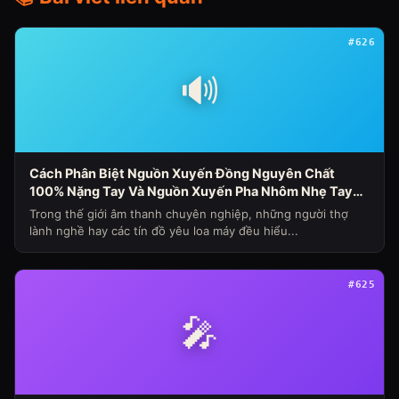
#626
🔊
Cách Phân Biệt Nguồn Xuyến Đồng Nguyên Chất
100% Nặng Tay Và Nguồn Xuyến Pha Nhôm Nhẹ Tay
Nhanh Nóng Sụt Áp Cho Loa Máy (Chủ Đề Loa Máy
Trong thế giới âm thanh chuyên nghiệp, những người thợ
Ngày 341)
lành nghề hay các tín đồ yêu loa máy đều hiểu...
#625
🎤