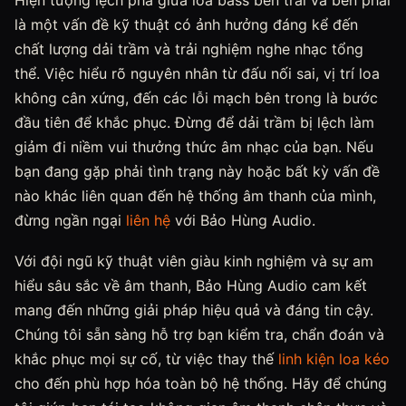
Hiện tượng lệch pha giữa loa bass bên trái và bên phải
là một vấn đề kỹ thuật có ảnh hưởng đáng kể đến
chất lượng dải trầm và trải nghiệm nghe nhạc tổng
thể. Việc hiểu rõ nguyên nhân từ đấu nối sai, vị trí loa
không cân xứng, đến các lỗi mạch bên trong là bước
đầu tiên để khắc phục. Đừng để dải trầm bị lệch làm
giảm đi niềm vui thưởng thức âm nhạc của bạn. Nếu
bạn đang gặp phải tình trạng này hoặc bất kỳ vấn đề
nào khác liên quan đến hệ thống âm thanh của mình,
đừng ngần ngại
liên hệ
với Bảo Hùng Audio.
Với đội ngũ kỹ thuật viên giàu kinh nghiệm và sự am
hiểu sâu sắc về âm thanh, Bảo Hùng Audio cam kết
mang đến những giải pháp hiệu quả và đáng tin cậy.
Chúng tôi sẵn sàng hỗ trợ bạn kiểm tra, chẩn đoán và
khắc phục mọi sự cố, từ việc thay thế
linh kiện loa kéo
cho đến phù hợp hóa toàn bộ hệ thống. Hãy để chúng