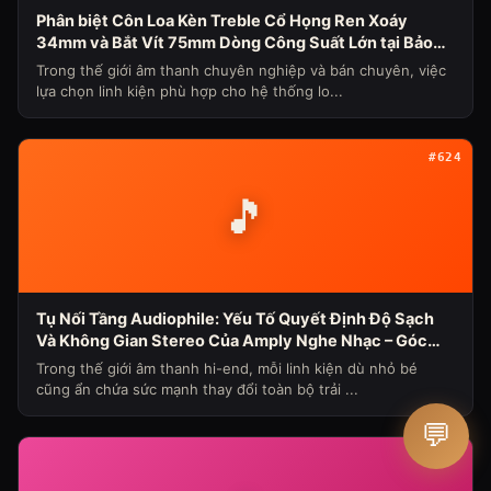
Phân biệt Côn Loa Kèn Treble Cổ Họng Ren Xoáy
34mm và Bắt Vít 75mm Dòng Công Suất Lớn tại Bảo
Hùng Audio (Chủ đề loa máy ngày 339)
Trong thế giới âm thanh chuyên nghiệp và bán chuyên, việc
lựa chọn linh kiện phù hợp cho hệ thống lo...
#624
🎵
Tụ Nối Tầng Audiophile: Yếu Tố Quyết Định Độ Sạch
Và Không Gian Stereo Của Amply Nghe Nhạc – Góc
Nhìn Chuyên Gia Từ Bảo Hùng Audio
Trong thế giới âm thanh hi-end, mỗi linh kiện dù nhỏ bé
cũng ẩn chứa sức mạnh thay đổi toàn bộ trải ...
💬
#623