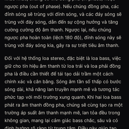
ngược pha (out of phase). Nếu chúng đồng pha, các
đỉnh sóng sẽ trùng với đỉnh sóng, và các đáy sóng sẽ
trùng với đáy sóng, dẫn đến sự cộng hưởng và tăng
cường cường độ âm thanh. Ngược lại, nếu chúng
ngược pha hoàn toàn (lệch 180 độ), đỉnh sóng này sẽ
trùng với đáy sóng kia, gây ra sự triệt tiêu âm thanh.
Đối với hệ thống loa stereo, đặc biệt là loa bass, việc
giữ cho tín hiệu âm thanh từ loa trái và loa phải đồng
pha là điều cần thiết để tái tạo dải trầm một cách
chính xác và cân bằng. Sóng âm tần số thấp có bước
sóng dài, khả năng lan truyền mạnh mẽ và tương tác
phức tạp với môi trường xung quanh. Khi hai loa bass
phát ra âm thanh đồng pha, chúng sẽ cùng tạo ra một
trường áp suất âm thanh mạnh mẽ, lan tỏa đều trong
không gian, mang lại cảm giác bass chắc, sâu và có
định hướng rõ ràng từ trung tâm. Điều này giúp tạo