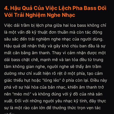
4. Hậu Quả Của Việc Lệch Pha Bass Đối
Với Trải Nghiệm Nghe Nhạc
Việc dải trầm bị lệch pha giữa hai loa bass không chỉ
là một vấn đề kỹ thuật đơn thuần mà còn tác động
sâu sắc đến trải nghiệm nghe nhạc của người dùng.
Hậu quả dễ nhận thấy và gây khó chịu ban đầu là sự
mất cân bằng âm thanh. Thay vì cảm nhận được một
dải bass chặt chẽ, mạnh mẽ và lan tỏa đều từ trung
tâm không gian nghe, người nghe sẽ thấy âm trầm
dường như chỉ xuất hiện rõ rệt ở một phía, tạo cảm
giác thiếu hụt hoặc "lỏng lẻo" ở phía còn lại. Điều này
phá vỡ sự hài hòa của bản nhạc, khiến âm thanh trở
nên "méo mó" và không đúng với ý đồ của nhà sản
xuất. Đối với những người yêu nhạc kỹ tính, đây thực
sự là một rào cản lớn để thưởng thức trọn vẹn tác