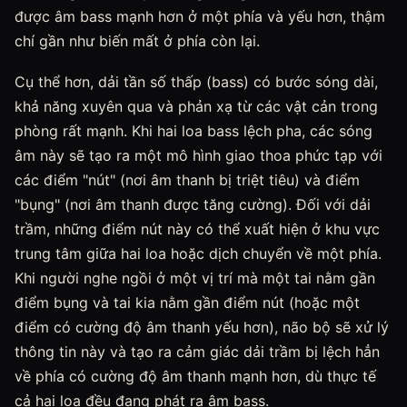
được âm bass mạnh hơn ở một phía và yếu hơn, thậm
chí gần như biến mất ở phía còn lại.
Cụ thể hơn, dải tần số thấp (bass) có bước sóng dài,
khả năng xuyên qua và phản xạ từ các vật cản trong
phòng rất mạnh. Khi hai loa bass lệch pha, các sóng
âm này sẽ tạo ra một mô hình giao thoa phức tạp với
các điểm "nút" (nơi âm thanh bị triệt tiêu) và điểm
"bụng" (nơi âm thanh được tăng cường). Đối với dải
trầm, những điểm nút này có thể xuất hiện ở khu vực
trung tâm giữa hai loa hoặc dịch chuyển về một phía.
Khi người nghe ngồi ở một vị trí mà một tai nằm gần
điểm bụng và tai kia nằm gần điểm nút (hoặc một
điểm có cường độ âm thanh yếu hơn), não bộ sẽ xử lý
thông tin này và tạo ra cảm giác dải trầm bị lệch hẳn
về phía có cường độ âm thanh mạnh hơn, dù thực tế
cả hai loa đều đang phát ra âm bass.