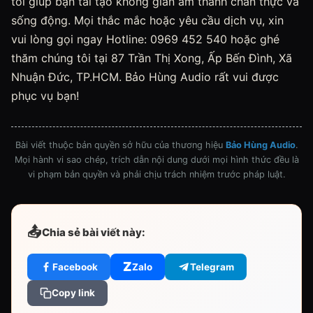
tôi giúp bạn tái tạo không gian âm thanh chân thực và
sống động. Mọi thắc mắc hoặc yêu cầu dịch vụ, xin
vui lòng gọi ngay Hotline: 0969 452 540 hoặc ghé
thăm chúng tôi tại 87 Trần Thị Xong, Ấp Bến Đình, Xã
Nhuận Đức, TP.HCM. Bảo Hùng Audio rất vui được
phục vụ bạn!
Bài viết thuộc bản quyền sở hữu của thương hiệu
Bảo Hùng Audio
.
Mọi hành vi sao chép, trích dẫn nội dung dưới mọi hình thức đều là
vi phạm bản quyền và phải chịu trách nhiệm trước pháp luật.
📤
Chia sẻ bài viết này:
Z
Facebook
Zalo
Telegram
Copy link