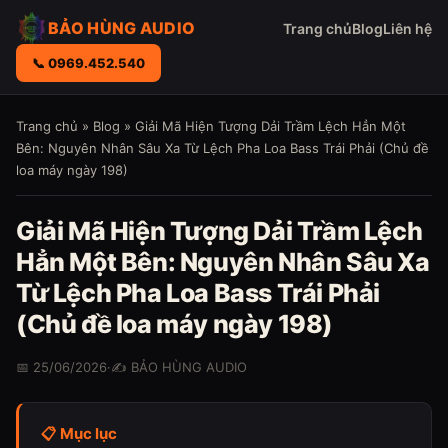
BẢO HÙNG AUDIO
Trang chủ
Blog
Liên hệ
📞 0969.452.540
Trang chủ
»
Blog
» Giải Mã Hiện Tượng Dải Trầm Lệch Hẳn Một
Bên: Nguyên Nhân Sâu Xa Từ Lệch Pha Loa Bass Trái Phải (Chủ đề
loa máy ngày 198)
Giải Mã Hiện Tượng Dải Trầm Lệch
Hẳn Một Bên: Nguyên Nhân Sâu Xa
Từ Lệch Pha Loa Bass Trái Phải
(Chủ đề loa máy ngày 198)
📅 25/06/2026
·
✍️ BẢO HÙNG AUDIO
📋 Mục lục