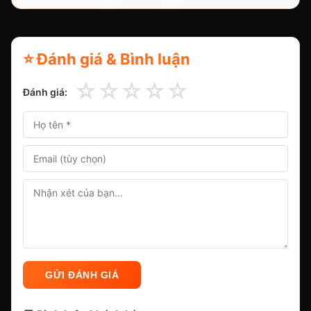
⭐ Đánh giá & Bình luận
☆
☆
☆
☆
☆
Đánh giá:
GỬI ĐÁNH GIÁ