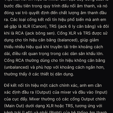
bước đầu tiên trong quy trình đấu nối âm thanh, và nó
đóng vai trò quyết định đến chất lượng âm thanh đầu
ra. Các loại cổng kết nối tín hiệu phổ biến mà anh em
sẽ gặp là XLR (Canon), TRS (jack 6 ly cân bằng) và đôi
khi là RCA (jack bông sen). Cổng XLR và TRS được sử
dụng cho tín hiệu cân bằng (balanced), giúp giảm
thiểu nhiễu hiệu quả khi truyền tải trên khoảng cách
dài, điều rất quan trọng trong các dàn sân khấu lớn.
Cổng RCA thường dùng cho tín hiệu không cân bằng
(unbalanced) và phù hợp với khoảng cách ngắn hơn,
thường thấy ở các thiết bị dân dụng.
Để kết nối tín hiệu một cách chính xác, anh em cần
xác định đầu ra (Output) của mixer và đầu vào (Input)
của cục đẩy. Mixer thường có các cổng Output chính
(Main Out) dưới dạng XLR hoặc TRS, tương ứng với
kênh trái (Left) và phải (Right) của hệ thống âm thanh