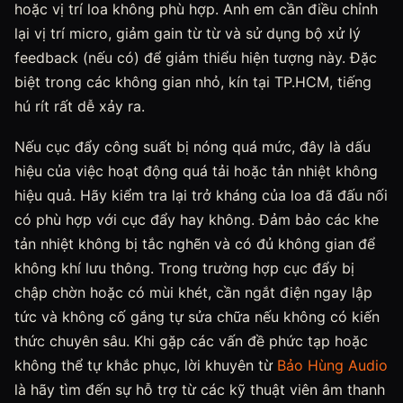
hoặc vị trí loa không phù hợp. Anh em cần điều chỉnh
lại vị trí micro, giảm gain từ từ và sử dụng bộ xử lý
feedback (nếu có) để giảm thiểu hiện tượng này. Đặc
biệt trong các không gian nhỏ, kín tại TP.HCM, tiếng
hú rít rất dễ xảy ra.
Nếu cục đẩy công suất bị nóng quá mức, đây là dấu
hiệu của việc hoạt động quá tải hoặc tản nhiệt không
hiệu quả. Hãy kiểm tra lại trở kháng của loa đã đấu nối
có phù hợp với cục đẩy hay không. Đảm bảo các khe
tản nhiệt không bị tắc nghẽn và có đủ không gian để
không khí lưu thông. Trong trường hợp cục đẩy bị
chập chờn hoặc có mùi khét, cần ngắt điện ngay lập
tức và không cố gắng tự sửa chữa nếu không có kiến
thức chuyên sâu. Khi gặp các vấn đề phức tạp hoặc
không thể tự khắc phục, lời khuyên từ
Bảo Hùng Audio
là hãy tìm đến sự hỗ trợ từ các kỹ thuật viên âm thanh