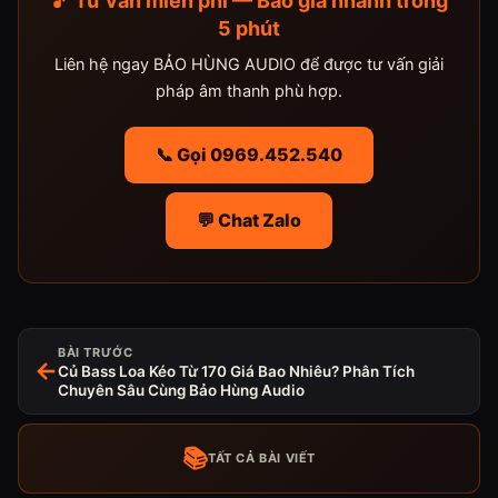
🎵 Tư vấn miễn phí — Báo giá nhanh trong
5 phút
Liên hệ ngay BẢO HÙNG AUDIO để được tư vấn giải
pháp âm thanh phù hợp.
📞 Gọi 0969.452.540
💬 Chat Zalo
BÀI TRƯỚC
←
Củ Bass Loa Kéo Từ 170 Giá Bao Nhiêu? Phân Tích
Chuyên Sâu Cùng Bảo Hùng Audio
📚
TẤT CẢ BÀI VIẾT