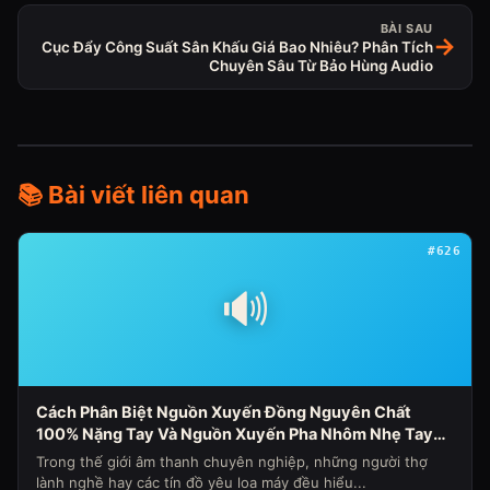
BÀI SAU
→
Cục Đẩy Công Suất Sân Khấu Giá Bao Nhiêu? Phân Tích
Chuyên Sâu Từ Bảo Hùng Audio
📚 Bài viết liên quan
#626
🔊
Cách Phân Biệt Nguồn Xuyến Đồng Nguyên Chất
100% Nặng Tay Và Nguồn Xuyến Pha Nhôm Nhẹ Tay
Nhanh Nóng Sụt Áp Cho Loa Máy (Chủ Đề Loa Máy
Trong thế giới âm thanh chuyên nghiệp, những người thợ
Ngày 341)
lành nghề hay các tín đồ yêu loa máy đều hiểu...