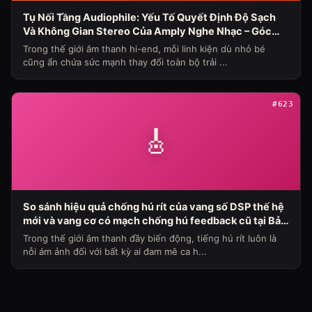
Tụ Nối Tầng Audiophile: Yếu Tố Quyết Định Độ Sạch
Và Không Gian Stereo Của Amply Nghe Nhạc – Góc
Nhìn Chuyên Gia Từ Bảo Hùng Audio
Trong thế giới âm thanh hi-end, mỗi linh kiện dù nhỏ bé
cũng ẩn chứa sức mạnh thay đổi toàn bộ trải ...
#623
🎸
So sánh hiệu quả chống hú rít của vang số DSP thế hệ
mới và vang cơ có mạch chống hú feedback cũ tại Bảo
Hùng Audio (Chủ đề loa máy ngày 336)
Trong thế giới âm thanh đầy biến động, tiếng hú rít luôn là
nỗi ám ảnh đối với bất kỳ ai đam mê ca h...