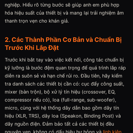
nghiệp. Hiểu rõ từng bước sẽ giúp anh em phù hợp
hóa hiệu suất của thiết bị và mang lại trải nghiệm âm
thanh trọn vẹn cho khán giả.
2. Các Thành Phần Cơ Bản và Chuẩn Bị
Trước Khi Lắp Đặt
Trước khi bắt tay vào việc kết nối, công tác chuẩn bị
kỹ lưỡng là bước đệm quan trọng để quá trình lắp ráp
diễn ra suôn sẻ và hạn chế rủi ro. Đầu tiên, hãy kiểm
tra danh sách các thiết bị cần có: cục đẩy công suất,
mixer (bàn trộn), bộ xử lý tín hiệu (crossover, EQ,
compressor nếu có), loa (full-range, sub-woofer),
micro, cùng với hệ thống dây dẫn bao gồm dây tín
hiệu (XLR, TRS), dây loa (Speakon, Binding Post) và
dây nguồn điện. Đảm bảo tất cả các thiết bị đều
nguyên vẹn, không có dấu hiệu hư hỏng và
linh kiện