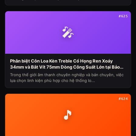
#625
🎤
Phân biệt Côn Loa Kèn Treble Cổ Họng Ren Xoáy
34mm và Bắt Vít 75mm Dòng Công Suất Lớn tại Bảo
Hùng Audio (Chủ đề loa máy ngày 339)
Trong thế giới âm thanh chuyên nghiệp và bán chuyên, việc
lựa chọn linh kiện phù hợp cho hệ thống lo...
#624
🎵