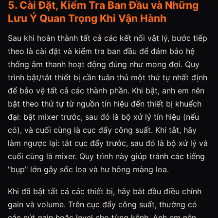
5. Cài Đặt, Kiểm Tra Ban Đầu và Những
Lưu Ý Quan Trọng Khi Vận Hành
Sau khi hoàn thành tất cả các kết nối vật lý, bước tiếp
theo là cài đặt và kiểm tra ban đầu để đảm bảo hệ
thống âm thanh hoạt động đúng như mong đợi. Quy
trình bật/tắt thiết bị cần tuân thủ một thứ tự nhất định
để bảo vệ tất cả các thành phần. Khi bật, anh em nên
bật theo thứ tự từ nguồn tín hiệu đến thiết bị khuếch
đại: bật mixer trước, sau đó là bộ xử lý tín hiệu (nếu
có), và cuối cùng là cục đẩy công suất. Khi tắt, hãy
làm ngược lại: tắt cục đẩy trước, sau đó là bộ xử lý và
cuối cùng là mixer. Quy trình này giúp tránh các tiếng
"bụp" lớn gây sốc loa và hư hỏng màng loa.
Khi đã bật tất cả các thiết bị, hãy bắt đầu điều chỉnh
gain và volume. Trên cục đẩy công suất, thường có
các nút gain hoặc level cho từng kênh. Anh em nên