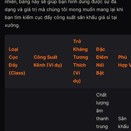
nhiên, bảng này sẽ giúp bạn hình dung được sự đa
dạng và giá trị mà chúng tôi mong muốn mang lại khi
bạn tìm kiếm cục đẩy công suất sân khấu giá sỉ tại
xưởng.
Trở
Loại
Kháng
Đặc
Cục
Công Suất
Tương
Điểm
Phù
Đẩy
Kênh (Ví dụ)
Thích
Nổi
Hợp V
(Class)
(Ví
Bật
dụ)
Chất
lượng
âm
thanh
Sân
trung
khấu