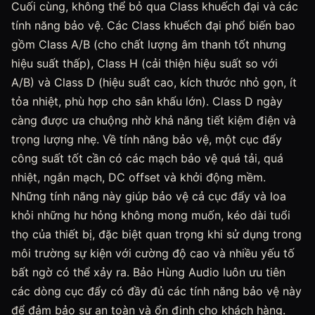
Cuối cùng, không thể bỏ qua Class khuếch đại và các
tính năng bảo vệ. Các Class khuếch đại phổ biến bao
gồm Class A/B (cho chất lượng âm thanh tốt nhưng
hiệu suất thấp), Class H (cải thiện hiệu suất so với
A/B) và Class D (hiệu suất cao, kích thước nhỏ gọn, ít
tỏa nhiệt, phù hợp cho sân khấu lớn). Class D ngày
càng được ưa chuộng nhờ khả năng tiết kiệm điện và
trọng lượng nhẹ. Về tính năng bảo vệ, một cục đẩy
công suất tốt cần có các mạch bảo vệ quá tải, quá
nhiệt, ngắn mạch, DC offset và khởi động mềm.
Những tính năng này giúp bảo vệ cả cục đẩy và loa
khỏi những hư hỏng không mong muốn, kéo dài tuổi
thọ của thiết bị, đặc biệt quan trọng khi sử dụng trong
môi trường sự kiện với cường độ cao và nhiều yếu tố
bất ngờ có thể xảy ra. Bảo Hùng Audio luôn ưu tiên
các dòng cục đẩy có đầy đủ các tính năng bảo vệ này
để đảm bảo sự an toàn và ổn định cho khách hàng.