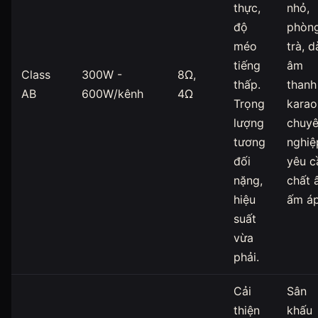
thực,
nhỏ,
độ
phòn
méo
trà, d
tiếng
âm
Class
300W -
8Ω,
thấp.
thanh
AB
600W/kênh
4Ω
Trọng
karao
lượng
chuy
tương
nghiệ
đối
yêu c
nặng,
chất 
hiệu
ấm áp
suất
vừa
phải.
Cải
Sân
thiện
khấu