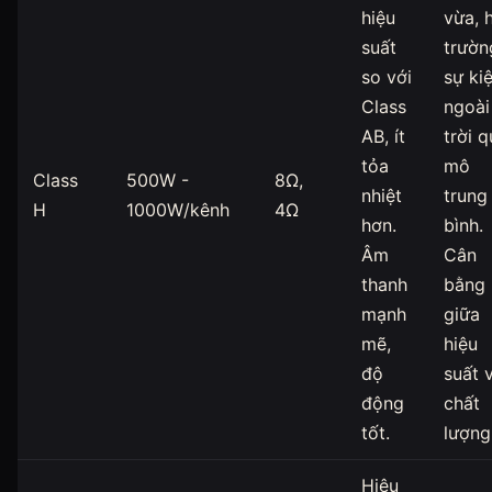
hiệu
vừa, 
suất
trườn
so với
sự ki
Class
ngoài
AB, ít
trời 
tỏa
mô
Class
500W -
8Ω,
nhiệt
trung
H
1000W/kênh
4Ω
hơn.
bình.
Âm
Cân
thanh
bằng
mạnh
giữa
mẽ,
hiệu
độ
suất 
động
chất
tốt.
lượng
Hiệu