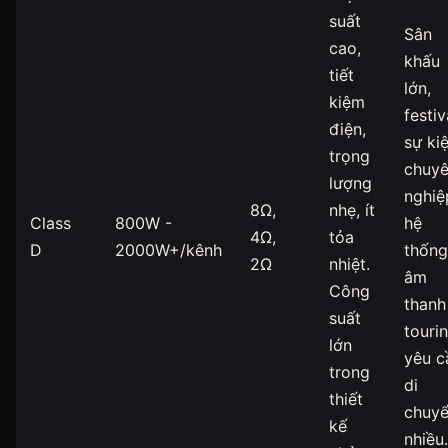
suất
Sân
cao,
khấu
tiết
lớn,
kiệm
festiv
điện,
sự ki
trọng
chuy
lượng
nghiệ
8Ω,
nhẹ, ít
Class
800W -
hệ
4Ω,
tỏa
D
2000W+/kênh
thống
2Ω
nhiệt.
âm
Công
thanh
suất
touri
lớn
yêu c
trong
di
thiết
chuy
kế
nhiều.