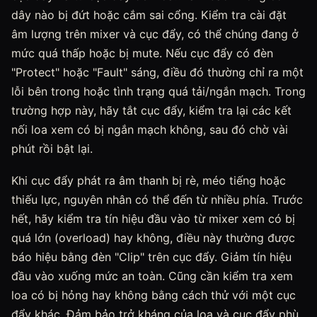
dây nào bị đứt hoặc cắm sai cổng. Kiểm tra cài đặt
âm lượng trên mixer và cục đẩy, có thể chúng đang ở
mức quá thấp hoặc bị mute. Nếu cục đẩy có đèn
"Protect" hoặc "Fault" sáng, điều đó thường chỉ ra một
lỗi bên trong hoặc tình trạng quá tải/ngắn mạch. Trong
trường hợp này, hãy tắt cục đẩy, kiểm tra lại các kết
nối loa xem có bị ngắn mạch không, sau đó chờ vài
phút rồi bật lại.
Khi cục đẩy phát ra âm thanh bị rè, méo tiếng hoặc
thiếu lực, nguyên nhân có thể đến từ nhiều phía. Trước
hết, hãy kiểm tra tín hiệu đầu vào từ mixer xem có bị
quá lớn (overload) hay không, điều này thường được
báo hiệu bằng đèn "Clip" trên cục đẩy. Giảm tín hiệu
đầu vào xuống mức an toàn. Cũng cần kiểm tra xem
loa có bị hỏng hay không bằng cách thử với một cục
đẩy khác. Đảm bảo trở kháng của loa và cục đẩy phù