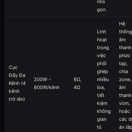
nhỏ
gọn.
Hệ
Linh
thống
hoạt
âm
trong
thanh
việc
phức
phối
tạp,
Cục
ghép
chia
Đẩy Đa
200W -
8Ω,
nhiều
zone,
Kênh (4
800W/kênh
4Ω
loa,
âm
kênh
tiết
thanh
trở lên)
kiệm
vòm,
không
hoặc
gian
các d
tủ
án lắ