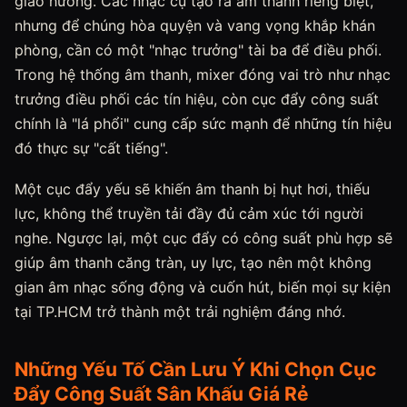
giao hưởng. Các nhạc cụ tạo ra âm thanh riêng biệt,
nhưng để chúng hòa quyện và vang vọng khắp khán
phòng, cần có một "nhạc trưởng" tài ba để điều phối.
Trong hệ thống âm thanh, mixer đóng vai trò như nhạc
trưởng điều phối các tín hiệu, còn cục đẩy công suất
chính là "lá phổi" cung cấp sức mạnh để những tín hiệu
đó thực sự "cất tiếng".
Một cục đẩy yếu sẽ khiến âm thanh bị hụt hơi, thiếu
lực, không thể truyền tải đầy đủ cảm xúc tới người
nghe. Ngược lại, một cục đẩy có công suất phù hợp sẽ
giúp âm thanh căng tràn, uy lực, tạo nên một không
gian âm nhạc sống động và cuốn hút, biến mọi sự kiện
tại TP.HCM trở thành một trải nghiệm đáng nhớ.
Những Yếu Tố Cần Lưu Ý Khi Chọn Cục
Đẩy Công Suất Sân Khấu Giá Rẻ