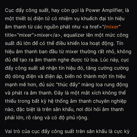
Cục đẩy công suất, hay còn gọi là Power Amplifier, là
một thiết bị điện tử có nhiệm vụ khuếch đại tín hiệu
âm thanh từ các nguồn phát như <a href="/
mixer
"
title="mixer">mixer</a>, equalizer lên một mức công
suất đủ lớn để có thể điều khiển loa hoạt động. Tín
hiệu âm thanh ban đầu từ mixer thường rất nhỏ, không
đủ để tạo ra âm thanh nghe được từ loa. Lúc này, cục
đẩy công suất sẽ nhận tín hiệu đó, tăng cường cường
độ dòng điện và điện áp, biến nó thành một tín hiệu
mạnh mẽ hơn, đủ sức "thúc đẩy" màng loa rung động
và phát ra âm thanh. Đây là một mắt xích không thể
thiếu trong bất kỳ hệ thống âm thanh chuyên nghiệp
nào, đặc biệt là trên sân khấu, nơi đòi hỏi âm thanh
phải lớn, rõ ràng và có độ phủ rộng.
Vai trò của cục đẩy công suất trên sân khấu là cực kỳ