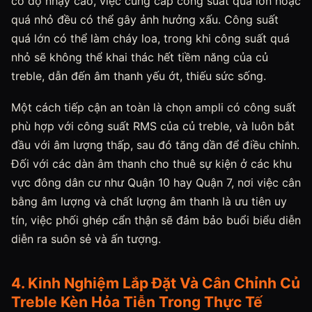
có độ nhạy cao, việc cung cấp công suất quá lớn hoặc
quá nhỏ đều có thể gây ảnh hưởng xấu. Công suất
quá lớn có thể làm cháy loa, trong khi công suất quá
nhỏ sẽ không thể khai thác hết tiềm năng của củ
treble, dẫn đến âm thanh yếu ớt, thiếu sức sống.
Một cách tiếp cận an toàn là chọn ampli có công suất
phù hợp với công suất RMS của củ treble, và luôn bắt
đầu với âm lượng thấp, sau đó tăng dần để điều chỉnh.
Đối với các dàn âm thanh cho thuê sự kiện ở các khu
vực đông dân cư như Quận 10 hay Quận 7, nơi việc cân
bằng âm lượng và chất lượng âm thanh là ưu tiên uy
tín, việc phối ghép cẩn thận sẽ đảm bảo buổi biểu diễn
diễn ra suôn sẻ và ấn tượng.
4. Kinh Nghiệm Lắp Đặt Và Cân Chỉnh Củ
Treble Kèn Hỏa Tiễn Trong Thực Tế