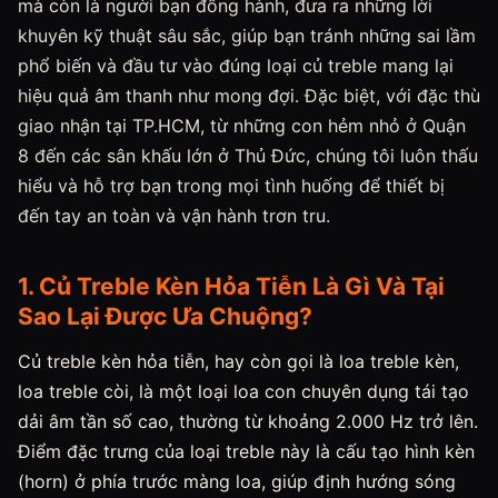
mà còn là người bạn đồng hành, đưa ra những lời
khuyên kỹ thuật sâu sắc, giúp bạn tránh những sai lầm
phổ biến và đầu tư vào đúng loại củ treble mang lại
hiệu quả âm thanh như mong đợi. Đặc biệt, với đặc thù
giao nhận tại TP.HCM, từ những con hẻm nhỏ ở Quận
8 đến các sân khấu lớn ở Thủ Đức, chúng tôi luôn thấu
hiểu và hỗ trợ bạn trong mọi tình huống để thiết bị
đến tay an toàn và vận hành trơn tru.
1. Củ Treble Kèn Hỏa Tiễn Là Gì Và Tại
Sao Lại Được Ưa Chuộng?
Củ treble kèn hỏa tiễn, hay còn gọi là loa treble kèn,
loa treble còi, là một loại loa con chuyên dụng tái tạo
dải âm tần số cao, thường từ khoảng 2.000 Hz trở lên.
Điểm đặc trưng của loại treble này là cấu tạo hình kèn
(horn) ở phía trước màng loa, giúp định hướng sóng