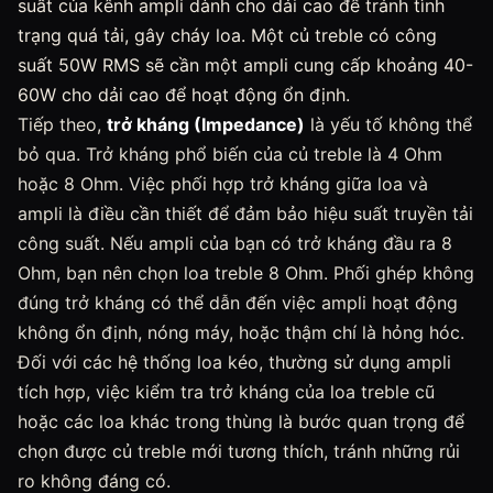
suất của kênh ampli dành cho dải cao để tránh tình
trạng quá tải, gây cháy loa. Một củ treble có công
suất 50W RMS sẽ cần một ampli cung cấp khoảng 40-
60W cho dải cao để hoạt động ổn định.
Tiếp theo,
trở kháng (Impedance)
là yếu tố không thể
bỏ qua. Trở kháng phổ biến của củ treble là 4 Ohm
hoặc 8 Ohm. Việc phối hợp trở kháng giữa loa và
ampli là điều cần thiết để đảm bảo hiệu suất truyền tải
công suất. Nếu ampli của bạn có trở kháng đầu ra 8
Ohm, bạn nên chọn loa treble 8 Ohm. Phối ghép không
đúng trở kháng có thể dẫn đến việc ampli hoạt động
không ổn định, nóng máy, hoặc thậm chí là hỏng hóc.
Đối với các hệ thống loa kéo, thường sử dụng ampli
tích hợp, việc kiểm tra trở kháng của loa treble cũ
hoặc các loa khác trong thùng là bước quan trọng để
chọn được củ treble mới tương thích, tránh những rủi
ro không đáng có.