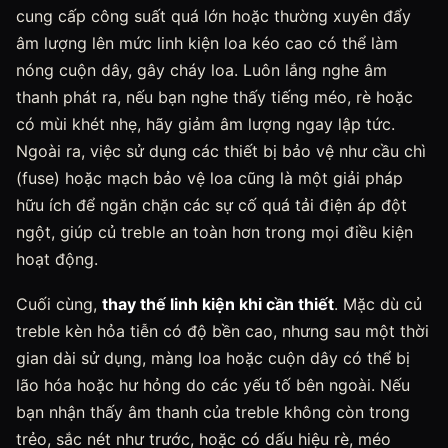
cung cấp công suất quá lớn hoặc thường xuyên đẩy
âm lượng lên mức linh kiện loa kéo cao có thể làm
nóng cuộn dây, gây cháy loa. Luôn lắng nghe âm
thanh phát ra, nếu bạn nghe thấy tiếng méo, rè hoặc
có mùi khét nhẹ, hãy giảm âm lượng ngay lập tức.
Ngoài ra, việc sử dụng các thiết bị bảo vệ như cầu chì
(fuse) hoặc mạch bảo vệ loa cũng là một giải pháp
hữu ích để ngăn chặn các sự cố quá tải điện áp đột
ngột, giúp củ treble an toàn hơn trong mọi điều kiện
hoạt động.
Cuối cùng,
thay thế linh kiện khi cần thiết
. Mặc dù củ
treble kèn hỏa tiễn có độ bền cao, nhưng sau một thời
gian dài sử dụng, màng loa hoặc cuộn dây có thể bị
lão hóa hoặc hư hỏng do các yếu tố bên ngoài. Nếu
bạn nhận thấy âm thanh của treble không còn trong
trẻo, sắc nét như trước, hoặc có dấu hiệu rè, méo