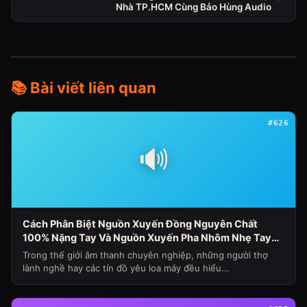
Nhà TP.HCM Cùng Bảo Hùng Audio
📚 Bài viết liên quan
#626
🔊
Cách Phân Biệt Nguồn Xuyến Đồng Nguyên Chất
100% Nặng Tay Và Nguồn Xuyến Pha Nhôm Nhẹ Tay
Nhanh Nóng Sụt Áp Cho Loa Máy (Chủ Đề Loa Máy
Trong thế giới âm thanh chuyên nghiệp, những người thợ
Ngày 341)
lành nghề hay các tín đồ yêu loa máy đều hiểu...