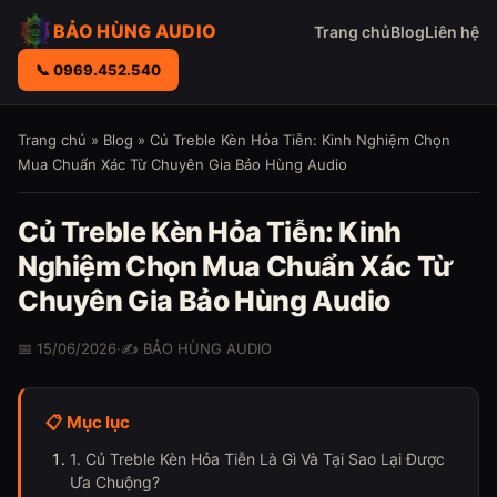
BẢO HÙNG AUDIO
Trang chủ
Blog
Liên hệ
📞 0969.452.540
Trang chủ
»
Blog
» Củ Treble Kèn Hỏa Tiễn: Kinh Nghiệm Chọn
Mua Chuẩn Xác Từ Chuyên Gia Bảo Hùng Audio
Củ Treble Kèn Hỏa Tiễn: Kinh
Nghiệm Chọn Mua Chuẩn Xác Từ
Chuyên Gia Bảo Hùng Audio
📅 15/06/2026
·
✍️ BẢO HÙNG AUDIO
📋 Mục lục
1. Củ Treble Kèn Hỏa Tiễn Là Gì Và Tại Sao Lại Được
Ưa Chuộng?