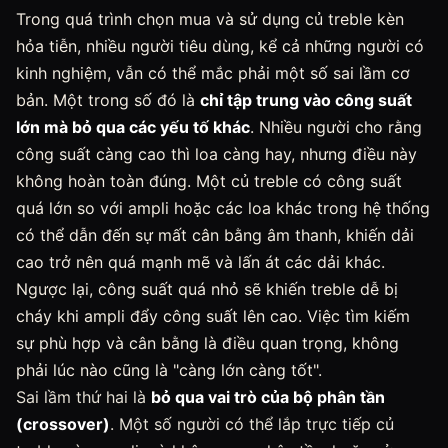
Trong quá trình chọn mua và sử dụng củ treble kèn
hỏa tiễn, nhiều người tiêu dùng, kể cả những người có
kinh nghiệm, vẫn có thể mắc phải một số sai lầm cơ
bản. Một trong số đó là
chỉ tập trung vào công suất
lớn mà bỏ qua các yếu tố khác
. Nhiều người cho rằng
công suất càng cao thì loa càng hay, nhưng điều này
không hoàn toàn đúng. Một củ treble có công suất
quá lớn so với ampli hoặc các loa khác trong hệ thống
có thể dẫn đến sự mất cân bằng âm thanh, khiến dải
cao trở nên quá mạnh mẽ và lấn át các dải khác.
Ngược lại, công suất quá nhỏ sẽ khiến treble dễ bị
cháy khi ampli đẩy công suất lên cao. Việc tìm kiếm
sự phù hợp và cân bằng là điều quan trọng, không
phải lúc nào cũng là "càng lớn càng tốt".
Sai lầm thứ hai là
bỏ qua vai trò của bộ phân tần
(crossover)
. Một số người có thể lắp trực tiếp củ