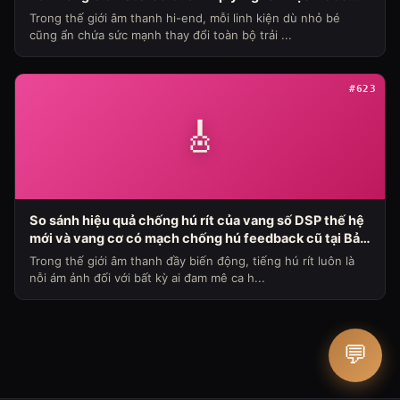
Nhìn Chuyên Gia Từ Bảo Hùng Audio
Trong thế giới âm thanh hi-end, mỗi linh kiện dù nhỏ bé
cũng ẩn chứa sức mạnh thay đổi toàn bộ trải ...
#623
🎸
So sánh hiệu quả chống hú rít của vang số DSP thế hệ
mới và vang cơ có mạch chống hú feedback cũ tại Bảo
Hùng Audio (Chủ đề loa máy ngày 336)
Trong thế giới âm thanh đầy biến động, tiếng hú rít luôn là
nỗi ám ảnh đối với bất kỳ ai đam mê ca h...
💬