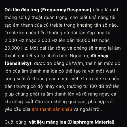
Dải tần đáp ứng (Frequency Response)
cũng là một
thông số kỹ thuật quan trọng, cho biết khả năng tái
tạo âm thanh của củ treble trong khoảng tần số nào.
Treble kèn hỏa tiễn thường có dải tần đáp ứng từ
2.000 Hz hoặc 3.000 Hz lên đến 18.000 Hz hoặc
20.000 Hz. Một dải tần rộng và phẳng sẽ mang lại âm
thanh chi tiết và tự nhiên hơn. Ngoài ra,
độ nhạy
(Sensitivity)
, được đo bằng dB/W/m, thể hiện mức độ
lớn của âm thanh mà loa có thể tạo ra với một watt
công suất ở khoảng cách một mét. Củ treble kèn hỏa
tiễn thường có độ nhạy cao, thường từ 100 dB trở lên,
giúp chúng phát ra âm thanh lớn và rõ ràng ngay cả
khi công suất đầu vào không quá cao, phù hợp với
yêu cầu của
âm thanh sân khấu
và ngoài trời.
Cuối cùng,
vật liệu màng loa (Diaphragm Material)