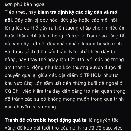
sơn phủ bên ngoài.
Tiếp theo, hãy
kiểm tra định kỳ các dây dẫn và mối
nối
. Dây dẫn bị oxy hóa, đứt gãy hoặc các mối nối
lỏng lẻo có thể gây ra hiện tượng chập chờn, nhiễu âm
hoặc thậm chí là làm hỏng củ treble. Đảm bảo rằng tất
cả các dây kết nối đều chắc chắn, không bị sờn rách
và được cách điện cẩn thận. Nếu phát hiện dây bị
hỏng, hãy thay thế ngay lập tức. Đối với các hệ thống
âm thanh di động như loa kéo thường xuyên được di
chuyển qua lại giữa các địa điểm ở TP.HCM như từ
khu vực Chợ Lớn sầm uất đến những buổi dã ngoại ở
Củ Chi, việc kiểm tra dây dẫn càng trở nên quan trọng
để tránh các sự cố không mong muốn trong quá trình
vận chuyển và sử dụng.
Tránh để củ treble hoạt động quá tải
là nguyên tắc
vàng để kéo dài tuổi thọ của nó. Như đã đề cập, việc