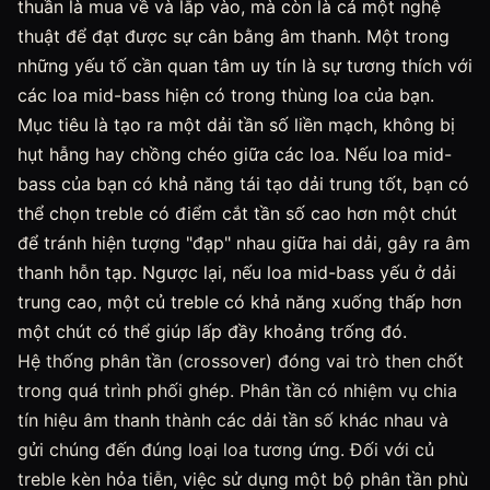
thuần là mua về và lắp vào, mà còn là cả một nghệ
thuật để đạt được sự cân bằng âm thanh. Một trong
những yếu tố cần quan tâm uy tín là sự tương thích với
các loa mid-bass hiện có trong thùng loa của bạn.
Mục tiêu là tạo ra một dải tần số liền mạch, không bị
hụt hẫng hay chồng chéo giữa các loa. Nếu loa mid-
bass của bạn có khả năng tái tạo dải trung tốt, bạn có
thể chọn treble có điểm cắt tần số cao hơn một chút
để tránh hiện tượng "đạp" nhau giữa hai dải, gây ra âm
thanh hỗn tạp. Ngược lại, nếu loa mid-bass yếu ở dải
trung cao, một củ treble có khả năng xuống thấp hơn
một chút có thể giúp lấp đầy khoảng trống đó.
Hệ thống phân tần (crossover) đóng vai trò then chốt
trong quá trình phối ghép. Phân tần có nhiệm vụ chia
tín hiệu âm thanh thành các dải tần số khác nhau và
gửi chúng đến đúng loại loa tương ứng. Đối với củ
treble kèn hỏa tiễn, việc sử dụng một bộ phân tần phù