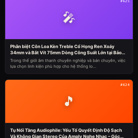
#625
🎤
Phân biệt Côn Loa Kèn Treble Cổ Họng Ren Xoáy
34mm và Bắt Vít 75mm Dòng Công Suất Lớn tại Bảo
Hùng Audio (Chủ đề loa máy ngày 339)
Trong thế giới âm thanh chuyên nghiệp và bán chuyên, việc
lựa chọn linh kiện phù hợp cho hệ thống lo...
#624
🎵
Tụ Nối Tầng Audiophile: Yếu Tố Quyết Định Độ Sạch
Và Không Gian Stereo Của Amply Nghe Nhạc – Góc