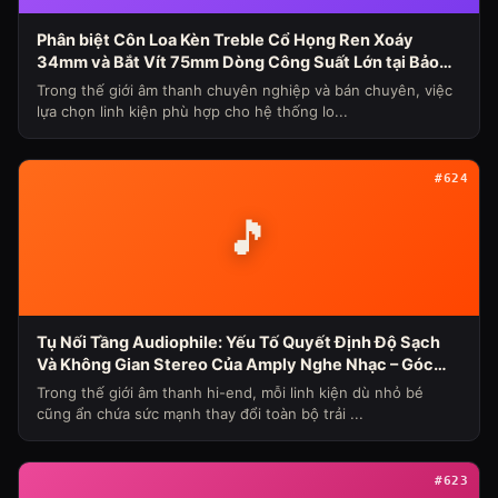
Phân biệt Côn Loa Kèn Treble Cổ Họng Ren Xoáy
34mm và Bắt Vít 75mm Dòng Công Suất Lớn tại Bảo
Hùng Audio (Chủ đề loa máy ngày 339)
Trong thế giới âm thanh chuyên nghiệp và bán chuyên, việc
lựa chọn linh kiện phù hợp cho hệ thống lo...
#624
🎵
Tụ Nối Tầng Audiophile: Yếu Tố Quyết Định Độ Sạch
Và Không Gian Stereo Của Amply Nghe Nhạc – Góc
Nhìn Chuyên Gia Từ Bảo Hùng Audio
Trong thế giới âm thanh hi-end, mỗi linh kiện dù nhỏ bé
cũng ẩn chứa sức mạnh thay đổi toàn bộ trải ...
#623