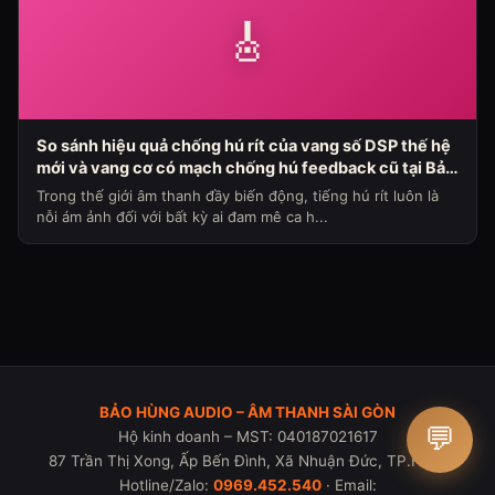
🎸
So sánh hiệu quả chống hú rít của vang số DSP thế hệ
mới và vang cơ có mạch chống hú feedback cũ tại Bảo
Hùng Audio (Chủ đề loa máy ngày 336)
Trong thế giới âm thanh đầy biến động, tiếng hú rít luôn là
nỗi ám ảnh đối với bất kỳ ai đam mê ca h...
BẢO HÙNG AUDIO – ÂM THANH SÀI GÒN
💬
Hộ kinh doanh – MST: 040187021617
87 Trần Thị Xong, Ấp Bến Đình, Xã Nhuận Đức, TP.HCM
Hotline/Zalo:
0969.452.540
· Email: