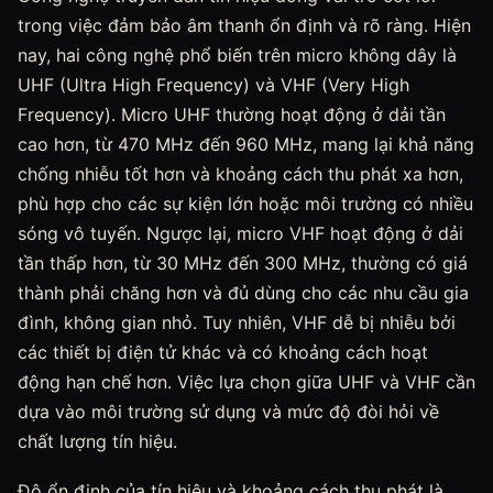
trong việc đảm bảo âm thanh ổn định và rõ ràng. Hiện
nay, hai công nghệ phổ biến trên micro không dây là
UHF (Ultra High Frequency) và VHF (Very High
Frequency). Micro UHF thường hoạt động ở dải tần
cao hơn, từ 470 MHz đến 960 MHz, mang lại khả năng
chống nhiễu tốt hơn và khoảng cách thu phát xa hơn,
phù hợp cho các sự kiện lớn hoặc môi trường có nhiều
sóng vô tuyến. Ngược lại, micro VHF hoạt động ở dải
tần thấp hơn, từ 30 MHz đến 300 MHz, thường có giá
thành phải chăng hơn và đủ dùng cho các nhu cầu gia
đình, không gian nhỏ. Tuy nhiên, VHF dễ bị nhiễu bởi
các thiết bị điện tử khác và có khoảng cách hoạt
động hạn chế hơn. Việc lựa chọn giữa UHF và VHF cần
dựa vào môi trường sử dụng và mức độ đòi hỏi về
chất lượng tín hiệu.
Độ ổn định của tín hiệu và khoảng cách thu phát là