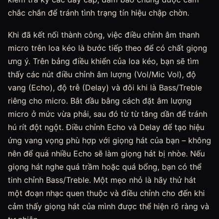
chắc chắn để tránh tình trạng tín hiệu chập chờn.
Khi đã kết nối thành công, việc điều chỉnh âm thanh
micro trên loa kéo là bước tiếp theo để có chất giọng
ưng ý. Trên bảng điều khiển của loa kéo, bạn sẽ tìm
thấy các nút điều chỉnh âm lượng (Vol/Mic Vol), độ
vang (Echo), độ trễ (Delay) và đôi khi là Bass/Treble
riêng cho micro. Bắt đầu bằng cách đặt âm lượng
micro ở mức vừa phải, sau đó từ từ tăng dần để tránh
hú rít đột ngột. Điều chỉnh Echo và Delay để tạo hiệu
ứng vang vọng phù hợp với giọng hát của bạn – không
nên để quá nhiều Echo sẽ làm giọng hát bị nhòe. Nếu
giọng hát nghe quá trầm hoặc quá bổng, bạn có thể
tinh chỉnh Bass/Treble. Một mẹo nhỏ là hãy thử hát
một đoạn nhạc quen thuộc và điều chỉnh cho đến khi
cảm thấy giọng hát của mình được thể hiện rõ ràng và