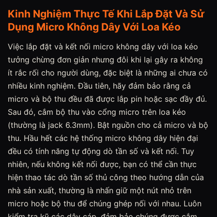
Kinh Nghiệm Thực Tế Khi Lắp Đặt Và Sử
Dụng Micro Không Dây Với Loa Kéo
Việc lắp đặt và kết nối micro không dây với loa kéo
tưởng chừng đơn giản nhưng đôi khi lại gây ra không
ít rắc rối cho người dùng, đặc biệt là những ai chưa có
nhiều kinh nghiệm. Đầu tiên, hãy đảm bảo rằng cả
micro và bộ thu đều đã được lắp pin hoặc sạc đầy đủ.
Sau đó, cắm bộ thu vào cổng micro trên loa kéo
(thường là jack 6.3mm). Bật nguồn cho cả micro và bộ
thu. Hầu hết các hệ thống micro không dây hiện đại
đều có tính năng tự động dò tần số và kết nối. Tuy
nhiên, nếu không kết nối được, bạn có thể cần thực
hiện thao tác dò tần số thủ công theo hướng dẫn của
nhà sản xuất, thường là nhấn giữ một nút nhỏ trên
micro hoặc bộ thu để chúng ghép nối với nhau. Luôn
kiểm tra kỹ các dây cáp, đảm bảo chúng được cắm