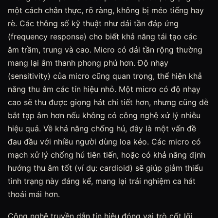
một cách chân thực, rõ ràng, không bị méo tiếng hay
rè. Các thông số kỹ thuật như dải tần đáp ứng
(frequency response) cho biết khả năng tái tạo các
âm trầm, trung và cao. Micro có dải tần rộng thường
mang lại âm thanh phong phú hơn. Độ nhạy
(sensitivity) của micro cũng quan trọng, thể hiện khả
năng thu âm các tín hiệu nhỏ. Một micro có độ nhạy
cao sẽ thu được giọng hát chi tiết hơn, nhưng cũng dễ
bắt tạp âm hơn nếu không có công nghệ xử lý nhiễu
hiệu quả. Về khả năng chống hú, đây là một vấn đề
đau đầu với nhiều người dùng loa kéo. Các micro có
mạch xử lý chống hú tiên tiến, hoặc có khả năng định
hướng thu âm tốt (ví dụ: cardioid) sẽ giúp giảm thiểu
tình trạng này đáng kể, mang lại trải nghiệm ca hát
thoải mái hơn.
Công nghệ truyền dẫn tín hiệu đóng vai trò cốt lõi