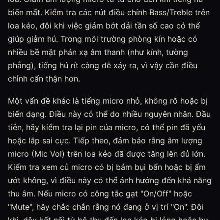
biến mất. Kiểm tra các nút điều chỉnh Bass/Treble trên
loa kéo, đôi khi việc giảm bớt dải tần số cao có thể
giúp giảm hú. Trong môi trường phòng kín hoặc có
nhiều bề mặt phản xạ âm thanh (như kính, tường
phẳng), tiếng hú rít càng dễ xảy ra, vì vậy cần điều
chỉnh cẩn thận hơn.
Một vấn đề khác là tiếng micro nhỏ, không rõ hoặc bị
biến dạng. Điều này có thể do nhiều nguyên nhân. Đầu
tiên, hãy kiểm tra lại pin của micro, có thể pin đã yếu
hoặc lắp sai cực. Tiếp theo, đảm bảo rằng âm lượng
micro (Mic Vol) trên loa kéo đã được tăng lên đủ lớn.
Kiểm tra xem củ micro có bị bám bụi bẩn hoặc bị ẩm
ướt không, vì điều này có thể ảnh hưởng đến khả năng
thu âm. Nếu micro có công tắc gạt "On/Off" hoặc
"Mute", hãy chắc chắn rằng nó đang ở vị trí "On". Đôi
khi, dây kết nối từ bộ thu đến loa kéo bị lỏng hoặc hư