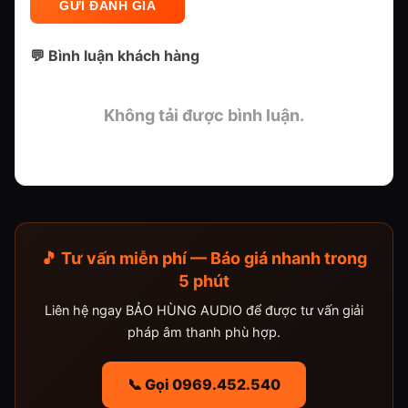
GỬI ĐÁNH GIÁ
💬 Bình luận khách hàng
Không tải được bình luận.
🎵 Tư vấn miễn phí — Báo giá nhanh trong
5 phút
Liên hệ ngay BẢO HÙNG AUDIO để được tư vấn giải
pháp âm thanh phù hợp.
📞 Gọi 0969.452.540