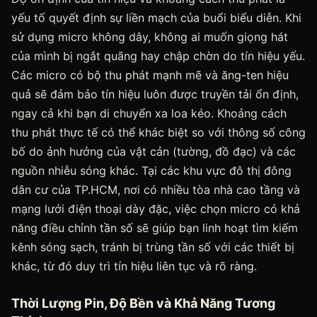
yếu tố quyết định sự liền mạch của buổi biểu diễn. Khi
sử dụng micro không dây, không ai muốn giọng hát
của mình bị ngắt quãng hay chập chờn do tín hiệu yếu.
Các micro có bộ thu phát mạnh mẽ và ăng-ten hiệu
quả sẽ đảm bảo tín hiệu luôn được truyền tải ổn định,
ngay cả khi bạn di chuyển xa loa kéo. Khoảng cách
thu phát thực tế có thể khác biệt so với thông số công
bố do ảnh hưởng của vật cản (tường, đồ đạc) và các
nguồn nhiễu sóng khác. Tại các khu vực đô thị đông
dân cư của TP.HCM, nơi có nhiều tòa nhà cao tầng và
mạng lưới điện thoại dày đặc, việc chọn micro có khả
năng điều chỉnh tần số sẽ giúp bạn linh hoạt tìm kiếm
kênh sóng sạch, tránh bị trùng tần số với các thiết bị
khác, từ đó duy trì tín hiệu liên tục và rõ ràng.
Thời Lượng Pin, Độ Bền và Khả Năng Tương