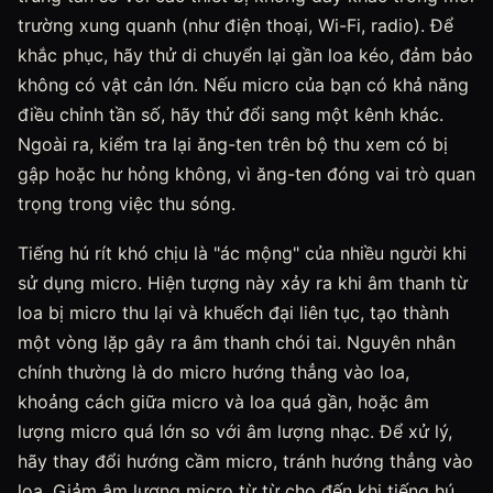
trường xung quanh (như điện thoại, Wi-Fi, radio). Để
khắc phục, hãy thử di chuyển lại gần loa kéo, đảm bảo
không có vật cản lớn. Nếu micro của bạn có khả năng
điều chỉnh tần số, hãy thử đổi sang một kênh khác.
Ngoài ra, kiểm tra lại ăng-ten trên bộ thu xem có bị
gập hoặc hư hỏng không, vì ăng-ten đóng vai trò quan
trọng trong việc thu sóng.
Tiếng hú rít khó chịu là "ác mộng" của nhiều người khi
sử dụng micro. Hiện tượng này xảy ra khi âm thanh từ
loa bị micro thu lại và khuếch đại liên tục, tạo thành
một vòng lặp gây ra âm thanh chói tai. Nguyên nhân
chính thường là do micro hướng thẳng vào loa,
khoảng cách giữa micro và loa quá gần, hoặc âm
lượng micro quá lớn so với âm lượng nhạc. Để xử lý,
hãy thay đổi hướng cầm micro, tránh hướng thẳng vào
loa. Giảm âm lượng micro từ từ cho đến khi tiếng hú