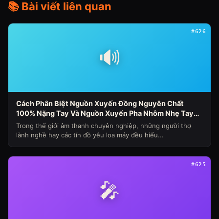
📚 Bài viết liên quan
#626
🔊
Cách Phân Biệt Nguồn Xuyến Đồng Nguyên Chất
100% Nặng Tay Và Nguồn Xuyến Pha Nhôm Nhẹ Tay
Nhanh Nóng Sụt Áp Cho Loa Máy (Chủ Đề Loa Máy
Trong thế giới âm thanh chuyên nghiệp, những người thợ
Ngày 341)
lành nghề hay các tín đồ yêu loa máy đều hiểu...
#625
🎤