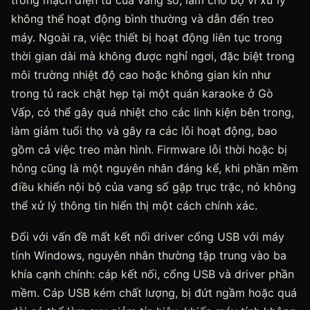
trong mạch điện tử của vang số, làm cho bộ vi xử lý
không thể hoạt động bình thường và dẫn đến treo
máy. Ngoài ra, việc thiết bị hoạt động liên tục trong
thời gian dài mà không được nghỉ ngơi, đặc biệt trong
môi trường nhiệt độ cao hoặc không gian kín như
trong tủ rack chật hẹp tại một quán karaoke ở Gò
Vấp, có thể gây quá nhiệt cho các linh kiện bên trong,
làm giảm tuổi thọ và gây ra các lỗi hoạt động, bao
gồm cả việc treo màn hình. Firmware lỗi thời hoặc bị
hỏng cũng là một nguyên nhân đáng kể, khi phần mềm
điều khiển nội bộ của vang số gặp trục trặc, nó không
thể xử lý thông tin hiển thị một cách chính xác.
Đối với vấn đề mất kết nối driver cổng USB với máy
tính Windows, nguyên nhân thường tập trung vào ba
khía cạnh chính: cáp kết nối, cổng USB và driver phần
mềm. Cáp USB kém chất lượng, bị đứt ngầm hoặc quá