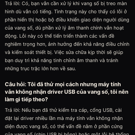
Trả lời: Có, bạn vẫn cần xử lý khi vang số bị treo màn
hình dù vẫn có tiếng. Tình trạng này cho thấy có lỗi ở
phần hiển thị hoặc bộ điều khiển giao diện người dùng
của vang số, dù phần xử lý âm thanh chính vẫn hoạt
động. Lỗi này có thể tiến triển thành các vấn đề
nghiêm trọng hơn, ảnh hưởng đến khả năng điều chỉnh
và kiểm soát thiết bị. Việc sửa chữa kịp thời sẽ giúp
bạn duy trì khả năng tinh chỉnh âm thanh và tránh
những trục trặc lớn hơn về sau.
Câu hỏi: Tôi đã thử mọi cách nhưng máy tính
vẫn không nhận driver USB của vang số, tôi nên
làm gì tiếp theo?
Trả lời: Nếu bạn đã thử kiểm tra cáp, cổng USB, cài
đặt lại driver nhiều lần mà máy tính vẫn không nhận
diện được vang số, có thể vấn đề nằm ở phần cứng
của vang số (chip USB bị hỏng) hoặc một lỗi hệ thống