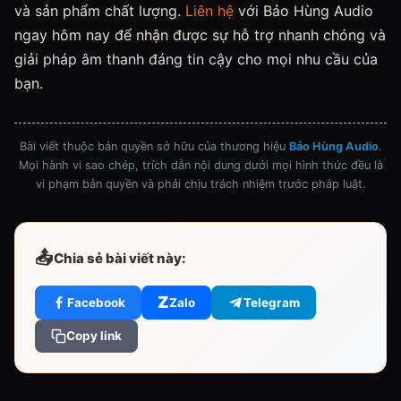
và sản phẩm chất lượng.
Liên hệ
với Bảo Hùng Audio
ngay hôm nay để nhận được sự hỗ trợ nhanh chóng và
giải pháp âm thanh đáng tin cậy cho mọi nhu cầu của
bạn.
Bài viết thuộc bản quyền sở hữu của thương hiệu
Bảo Hùng Audio
.
Mọi hành vi sao chép, trích dẫn nội dung dưới mọi hình thức đều là
vi phạm bản quyền và phải chịu trách nhiệm trước pháp luật.
📤
Chia sẻ bài viết này:
Z
Facebook
Zalo
Telegram
Copy link