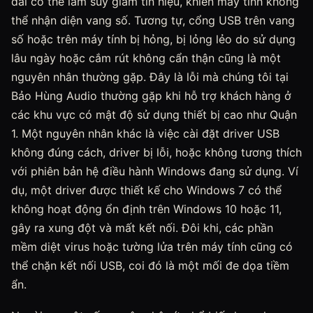
dài có thể làm suy giảm tín hiệu, khiến máy tính không
thể nhận diện vang số. Tương tự, cổng USB trên vang
số hoặc trên máy tính bị hỏng, bị lỏng lẻo do sử dụng
lâu ngày hoặc cắm rút không cẩn thận cũng là một
nguyên nhân thường gặp. Đây là lỗi mà chúng tôi tại
Bảo Hùng Audio thường gặp khi hỗ trợ khách hàng ở
các khu vực có mật độ sử dụng thiết bị cao như Quận
1. Một nguyên nhân khác là việc cài đặt driver USB
không đúng cách, driver bị lỗi, hoặc không tương thích
với phiên bản hệ điều hành Windows đang sử dụng. Ví
dụ, một driver được thiết kế cho Windows 7 có thể
không hoạt động ổn định trên Windows 10 hoặc 11,
gây ra xung đột và mất kết nối. Đôi khi, các phần
mềm diệt virus hoặc tường lửa trên máy tính cũng có
thể chặn kết nối USB, coi đó là một mối đe dọa tiềm
ẩn.