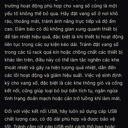
trường hoạt động phù hợp cho vang số cũng là một
yếu tố không thể bỏ qua. Hãy đặt vang số ở nơi khô
ráo, thoáng mát, tránh ánh nắng trực tiếp và độ ẩm
cao. Đảm bảo có đủ không gian xung quanh thiết bị
để tản nhiệt hiệu quả, đặc biệt là khi thiết bị hoạt động
liên tục trong các sự kiện kéo dài. Tránh đặt vang số
trong các tủ rack quá kín hoặc chồng chất các thiết bị
khác lên trên, điều này có thể làm tắc nghẽn các khe
thoát nhiệt và gây ra hiện tượng quá nhiệt, dẫn đến
các lỗi hoạt động và giảm hiệu suất. Việc vệ sinh định
kỳ cho vang số, đặc biệt là các khe thông gió và cổng
kết nối, cũng giúp loại bỏ bụi bẩn tích tụ, ngăn ngừa
tình trạng đoản mạch hoặc cản trở luồng khí làm mát.
Đối với việc kết nối USB, hãy luôn sử dụng cáp USB
chất lượng cao, có độ dài phù hợp và được bảo vệ
tốt. Tránh cắm rút cáp USB một cách thô bạo hoặc