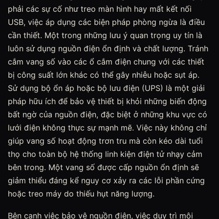
phải các sự cố như treo màn hình hay mất kết nối
USB, việc áp dụng các biện pháp phòng ngừa là điều
cần thiết. Một trong những lưu ý quan trọng uy tín là
luôn sử dụng nguồn điện ổn định và chất lượng. Tránh
cắm vang số vào các ổ cắm điện chung với các thiết
bị công suất lớn khác có thể gây nhiễu hoặc sụt áp.
Sử dụng bộ ổn áp hoặc bộ lưu điện (UPS) là một giải
pháp hữu ích để bảo vệ thiết bị khỏi những biến động
bất ngờ của nguồn điện, đặc biệt ở những khu vực có
lưới điện không thực sự mạnh mẽ. Việc này không chỉ
giúp vang số hoạt động trơn tru mà còn kéo dài tuổi
thọ cho toàn bộ hệ thống linh kiện điện tử nhạy cảm
bên trong. Một vang số được cấp nguồn ổn định sẽ
giảm thiểu đáng kể nguy cơ xảy ra các lỗi phần cứng
hoặc treo máy do thiếu hụt năng lượng.
Bên cạnh việc bảo vệ nguồn điện, việc duy trì môi