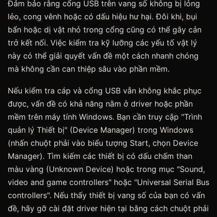
Đảm bảo rằng cổng USB trên vang số không bị lỏng
lẻo, cong vênh hoặc có dấu hiệu hư hại. Đôi khi, bụi
bẩn hoặc dị vật nhỏ trong cổng cũng có thể gây cản
trở kết nối. Việc kiểm tra kỹ lưỡng các yếu tố vật lý
này có thể giải quyết vấn đề một cách nhanh chóng
mà không cần can thiệp sâu vào phần mềm.
Nếu kiểm tra cáp và cổng USB vẫn không khắc phục
được, vấn đề có khả năng nằm ở driver hoặc phần
mềm trên máy tính Windows. Bạn cần truy cập "Trình
quản lý Thiết bị" (Device Manager) trong Windows
(nhấn chuột phải vào biểu tượng Start, chọn Device
Manager). Tìm kiếm các thiết bị có dấu chấm than
màu vàng (Unknown Device) hoặc trong mục "Sound,
video and game controllers" hoặc "Universal Serial Bus
controllers". Nếu thấy thiết bị vang số của bạn có vấn
đề, hãy gỡ cài đặt driver hiện tại bằng cách chuột phải