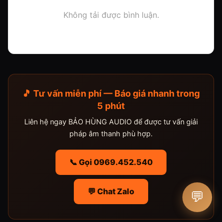
Không tải được bình luận.
🎵 Tư vấn miễn phí — Báo giá nhanh trong
5 phút
Liên hệ ngay BẢO HÙNG AUDIO để được tư vấn giải
pháp âm thanh phù hợp.
📞 Gọi 0969.452.540
💬 Chat Zalo
💬