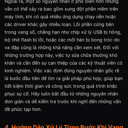
Ngoài ra, một số nguyên nhân ít phổ biến hơn nhưng
vẫn có thể xảy ra bao gồm xung đột phần mềm trên
máy tính, khi có quá nhiều ứng dụng chạy nền hoặc
các driver khác gây nhiễu loạn. Lỗi phần cứng bên
trong vang số, chẳng hạn như chip xử lý USB bị hỏng,
bộ nhớ flash bị lỗi, hoặc các mối hàn bị bong tróc do
va đập cũng là những khả năng cần xem xét. Đối với
những trường hợp này, việc tự sửa chữa thường khó
khăn và cần đến sự can thiệp của các kỹ thuật viên có
kinh nghiệm. Việc xác định đúng nguyên nhân gốc rễ
là bước đầu tiên để tìm ra giải pháp phù hợp, giúp bạn
tiết kiệm thời gian và công sức trong quá trình khắc
phục sự cố. Hãy luôn bắt đầu từ những nguyên nhân
đơn giản và dễ kiểm tra trước khi nghĩ đến những vấn
đề phức tạp hơn.
4. Hướng Dẫn Xử Lý Từng Bước Khi Vang