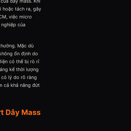
 của dây mass. Khi
i hoặc tách ra, gây
CM, việc micro
n nghiệp của
 thường. Mặc dù
 không ổn định do
ện có thể bị rò rỉ
đáng kể thời lượng
có lý do rõ ràng
ồm cả khả năng đứt
ứt Dây Mass