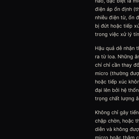
nào, đặc biệt là 
điện áp ổn định (t
nhiễu điện từ, ổn 
bị đứt hoặc tiếp x
trong việc xử lý t
Hậu quả dễ nhận th
ra từ loa. Những 
chí chỉ cần thay đ
micro (thường được
hoặc tiếp xúc khô
đại lên bởi hệ thố
trọng chất lượng â
Không chỉ gây tiến
chập chờn, hoặc t
diễn và không được
micro hoặc thậm ch