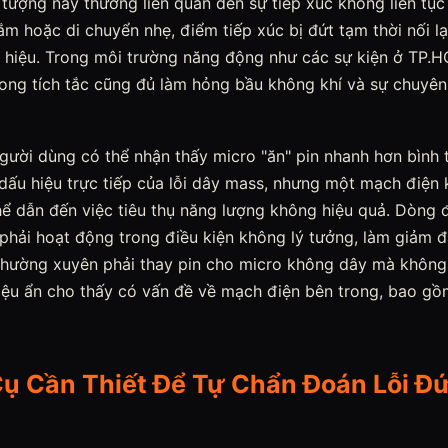
tượng này thường liên quan đến sự tiếp xúc không liên tục
 hoặc di chuyển nhẹ, điểm tiếp xúc bị đứt tạm thời nối lạ
n hiệu. Trong môi trường năng động như các sự kiện ở TP.H
rong tích tắc cũng đủ làm hỏng bầu không khí và sự chuyê
người dùng có thể nhận thấy micro "ăn" pin nhanh hơn bình
 dấu hiệu trực tiếp của lỗi dây mass, nhưng một mạch điện
thể dẫn đến việc tiêu thụ năng lượng không hiệu quả. Dòng đi
 phải hoạt động trong điều kiện không lý tưởng, làm giảm 
 thường xuyên phải thay pin cho micro không dây mà không 
 hiệu ẩn cho thấy có vấn đề về mạch điện bên trong, bao g
ụ Cần Thiết Để Tự Chẩn Đoán Lỗi Đ