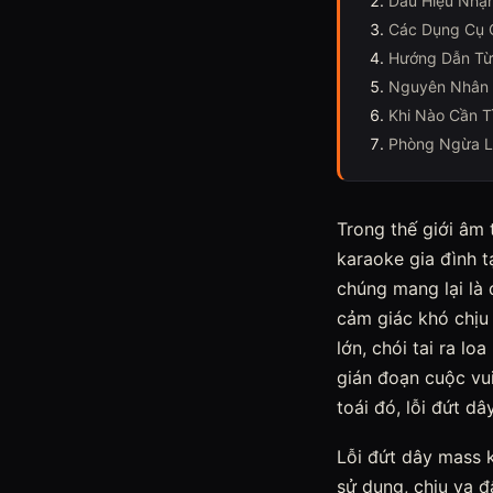
Dấu Hiệu Nhận
Các Dụng Cụ C
Hướng Dẫn Từ
Nguyên Nhân 
Khi Nào Cần T
Phòng Ngừa Lỗ
Trong thế giới âm 
karaoke gia đình 
chúng mang lại là 
cảm giác khó chịu
lớn, chói tai ra l
gián đoạn cuộc vu
toái đó, lỗi đứt d
Lỗi đứt dây mass k
sử dụng, chịu va đ