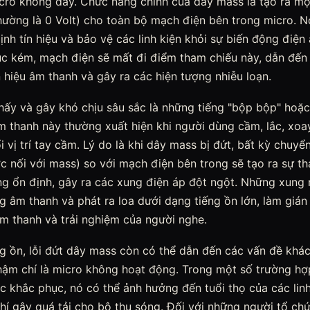
micro không dây. Chức năng chính của dây mass là tạo ra m
hường là 0 Volt) cho toàn bộ mạch điện bên trong micro. N
định tín hiệu và bảo vệ các linh kiện khỏi sự biến động điện
úc kém, mạch điện sẽ mất đi điểm tham chiếu này, dẫn đến
ín hiệu âm thanh và gây ra các hiện tượng nhiễu loạn.
ấy và gây khó chịu sâu sắc là những tiếng "bộp bộp" hoặc 
âm thanh này thường xuất hiện khi người dùng cầm, lắc, xo
ổi vị trí tay cầm. Lý do là khi dây mass bị đứt, bất kỳ chuy
 nối với mass) so với mạch điện bên trong sẽ tạo ra sự th
ng ổn định, gây ra các xung điện áp đột ngột. Những xung
ng âm thanh và phát ra loa dưới dạng tiếng ồn lớn, làm giá
m thanh và trải nghiệm của người nghe.
g ồn, lỗi đứt dây mass còn có thể dẫn đến các vấn đề khác 
hậm chí là micro không hoạt động. Trong một số trường hợp
 khắc phục, nó có thể ảnh hưởng đến tuổi thọ của các linh
í gây quá tải cho bộ thu sóng. Đối với những người tổ ch