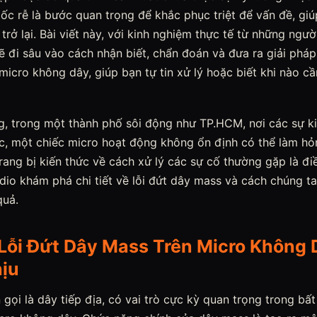
c rễ là bước quan trọng để khắc phục triệt để vấn đề, gi
trở lại. Bài viết này, với kinh nghiệm thực tế từ những ngườ
sẽ đi sâu vào cách nhận biết, chẩn đoán và đưa ra giải pháp
icro không dây, giúp bạn tự tin xử lý hoặc biết khi nào cầ
g, trong một thành phố sôi động như TP.HCM, nơi các sự k
 tục, một chiếc micro hoạt động không ổn định có thể làm 
 trang bị kiến thức về cách xử lý các sự cố thường gặp là đi
o khám phá chi tiết về lỗi đứt dây mass và cách chúng ta 
quả.
 Lỗi Đứt Dây Mass Trên Micro Không 
ịu
gọi là dây tiếp địa, có vai trò cực kỳ quan trọng trong bất 