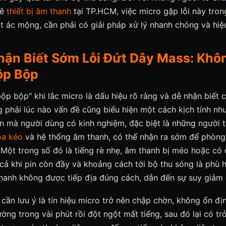
uê
thiết bị âm thanh
tại TP.HCM, việc micro gặp lỗi này tron
t ác mộng, cần phải có giải pháp xử lý nhanh chóng và hiệ
hận Biết Sớm Lỗi Đứt Dây Mass: Khô
ộp Bộp
ộp bộp" khi lắc micro là dấu hiệu rõ ràng và dễ nhận biết c
phải lúc nào vấn đề cũng biểu hiện một cách kịch tính như
hơn mà người dùng có kinh nghiệm, đặc biệt là những người
loa kéo
và hệ thống âm thanh, có thể nhận ra sớm để phòng
Một trong số đó là tiếng rè nhẹ, âm thanh bị méo hoặc có 
y cả khi pin còn đầy và khoảng cách tới bộ thu sóng là phù 
thanh không được tiếp địa đúng cách, dẫn đến sự suy giảm 
cần lưu ý là tín hiệu micro trở nên chập chờn, không ổn đị
ờng trong vài phút rồi đột ngột mất tiếng, sau đó lại có tr