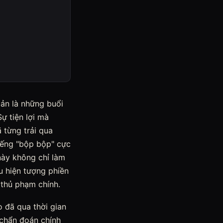
iản là những buổi
ự tiện lợi mà
 từng trải qua
iếng "bộp bộp" cực
 này không chỉ làm
u hiện tượng phiền
 thủ phạm chính.
o đã qua thời gian
 chẩn đoán chính