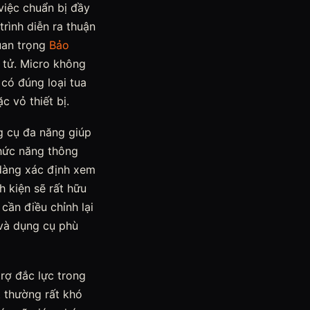
việc chuẩn bị đầy
trình diễn ra thuận
quan trọng
Bảo
 tử. Micro không
 có đúng loại tua
c vỏ thiết bị.
ng cụ đa năng giúp
Chức năng thông
 dàng xác định xem
h kiện sẽ rất hữu
 cần điều chỉnh lại
 và dụng cụ phù
rợ đắc lực trong
t thường rất khó