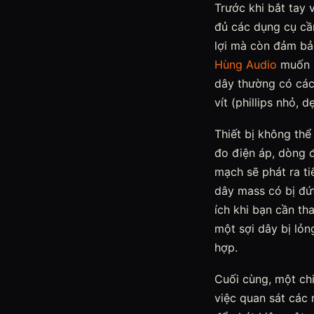
Trước khi bắt tay 
đủ các dụng cụ cần
lợi mà còn đảm bảo
Hùng Audio
muốn n
dây thường có các 
vít (phillips nhỏ,
Thiết bị không thể
đo điện áp, dòng đ
mạch sẽ phát ra ti
dây mass có bị đứt
ích khi bạn cần tha
một sợi dây bị lỏn
hợp.
Cuối cùng, một chi
việc quan sát các 