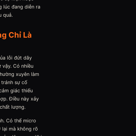
g lúc đang diễn ra
u quả.
ng Chỉ Là
ủa lỗi đứt dây
 vậy. Có nhiều
 thường xuyên làm
 tránh sự cố
cảm giác thiếu
hợp. Điều này xảy
chất lượng.
nh. Có thể micro
ở lại mà không rõ