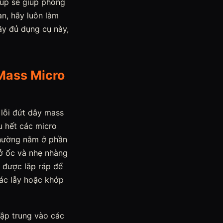
lúp sẽ giúp phóng
àn, hãy luôn làm
ầy đủ dụng cụ này,
Mass Micro
 lỗi đứt dây mass
u hết các micro
thường nằm ở phần
mở ốc và nhẹ nhàng
n được lắp ráp để
các lẫy hoặc khớp
Tập trung vào các