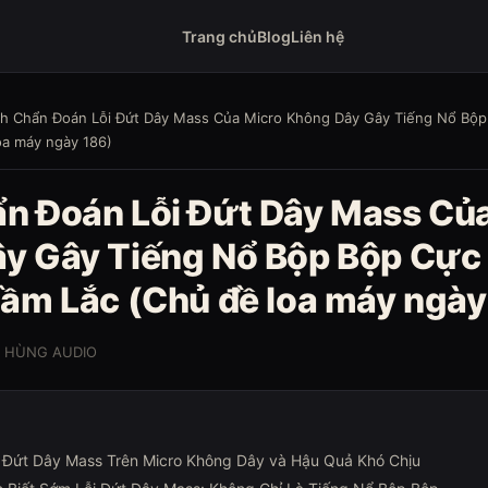
Trang chủ
Blog
Liên hệ
h Chẩn Đoán Lỗi Đứt Dây Mass Của Micro Không Dây Gây Tiếng Nổ Bộp
oa máy ngày 186)
n Đoán Lỗi Đứt Dây Mass Củ
y Gây Tiếng Nổ Bộp Bộp Cực
Cầm Lắc (Chủ đề loa máy ngày
O HÙNG AUDIO
i Đứt Dây Mass Trên Micro Không Dây và Hậu Quả Khó Chịu