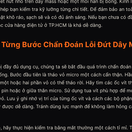
vết nứt nhỏ trên dây mass hoặc một mối hàn bị bong. Kính 
phép bạn kiểm tra kỹ lưỡng từng chi tiết. Để đảm bảo an to
mặt khô ráo, sạch sẽ và có đủ ánh sáng. Nếu bạn chưa có đ
ác cửa hàng điện tử ở TP.HCM là khá dễ dàng.
Từng Bước Chẩn Đoán Lỗi Đứt Dây 
ị đầy đủ dụng cụ, chúng ta sẽ bắt đầu quá trình chẩn đoán
ống. Bước đầu tiên là tháo vỏ micro một cách cẩn thận. Hầ
một hoặc hai phần vỏ có thể tháo rời. Hãy tìm các ốc vít 
p pin hoặc ở giữa thân micro. Sử dụng tua vít phù hợp để 
vỏ. Lưu ý ghi nhớ vị trí của từng ốc vít và cách các bộ phậ
này được dễ dàng. Tránh dùng lực mạnh để không làm hỏng 
, hãy thực hiện kiểm tra bằng mắt thường một cách tỉ mỉ. 