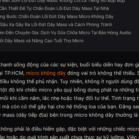
 Biết Sớm Lỗi Đứt Dây Mass: Không Chỉ Là Tiếng Nổ Bộp Bộp
ần Thiết Để Tự Chẩn Đoán Lỗi Đứt Dây Mass Tại Nhà
ng Bước Chẩn Đoán Lỗi Đứt Dây Mass Micro Không Dây
Sâu Xa Gây Ra Lỗi Đứt Dây Mass và Cách Phòng Tránh
ìm Đến Chuyên Gia: Dịch Vụ Sửa Chữa Micro Tại Bảo Hùng Audio
i Dây Mass và Nâng Cao Tuổi Thọ Micro
thanh sống động của các sự kiện, buổi biểu diễn hay đơn g
tại TP.HCM,
micro không dây
đóng vai trò không thể thiếu. S
điều không thể phủ nhận. Tuy nhiên, không ít người dùng đã
 tột độ khi chiếc micro yêu quý bỗng dưng phát ra những t
oa mỗi khi cầm nắm, lắc nhẹ hoặc thay đổi tư thế. Tình trạng
i mà còn có thể gây hại cho hệ thống loa của bạn. Đằng sa
ây mass (dây tiếp địa) bên trong micro không dây thường là
hông phải là điều hiếm gặp, đặc biệt với những chiếc micr
ập hoặc do quá trình sản xuất chưa thực sự kỹ lưỡng. Việc