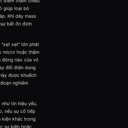
ột điểm tham chiếu
ó giúp loại bỏ
 áp. Khi dây mass
 sự bất ổn định
"xẹt xẹt" lớn phát
ay micro hoặc thậm
ển động nào của vỏ
ay đổi điện dung
 này được khuếch
n đoạn nghiêm
như tín hiệu yếu,
, nếu sự cố tiếp
 kiện khác trong
ức sự kiện hoặc