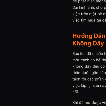
để phát hiện một 
đại hình ảnh, cho 
việc trên một bề 
việc tìm mua tại c
Hướng Dẫn 
Không Dây
Sau khi đã chuẩn b
một cách có hệ th
không dây đều có 
thân dưới, gần nắ
tách rời các phần 
việc lắp lại sau 
nối.
Khi đã mở được vỏ