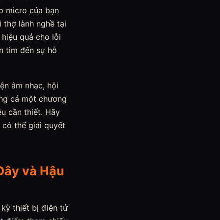
úp micro của bạn
i thợ lành nghề tại
 hiệu quả cho lỗi
n tìm đến sự hỗ
iện âm nhạc, hội
hỏng cả một chương
ều cần thiết. Hãy
có thể giải quyết
Dây và Hậu
kỳ thiết bị điện tử