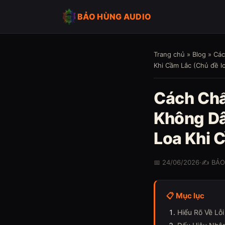
BẢO HÙNG AUDIO
Trang chủ
»
Blog
» Các
Khi Cầm Lắc (Chủ đề l
Cách Chẩ
Không Dâ
Loa Khi 
📅 24/06/2026
·
✍️ BẢ
📋 Mục lục
Hiểu Rõ Về Lỗ