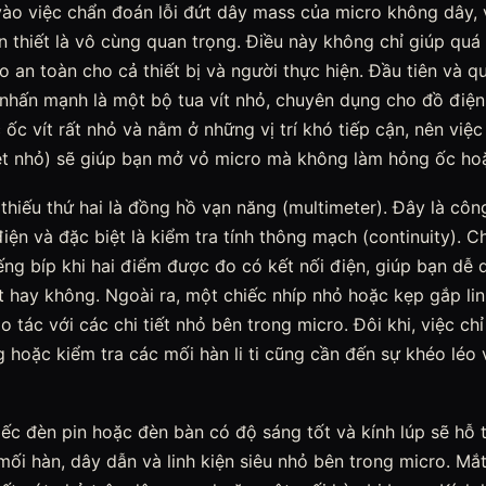
vào việc chẩn đoán lỗi đứt dây mass của micro không dây, 
 thiết là vô cùng quan trọng. Điều này không chỉ giúp quá 
 an toàn cho cả thiết bị và người thực hiện. Đầu tiên và 
hấn mạnh là một bộ tua vít nhỏ, chuyên dụng cho đồ điện
ốc vít rất nhỏ và nằm ở những vị trí khó tiếp cận, nên việc
 dẹt nhỏ) sẽ giúp bạn mở vỏ micro mà không làm hỏng ốc hoặ
 thiếu thứ hai là đồng hồ vạn năng (multimeter). Đây là cô
iện và đặc biệt là kiểm tra tính thông mạch (continuity). 
ếng bíp khi hai điểm được đo có kết nối điện, giúp bạn dễ
 hay không. Ngoài ra, một chiếc nhíp nhỏ hoặc kẹp gắp lin
o tác với các chi tiết nhỏ bên trong micro. Đôi khi, việc chỉ
g hoặc kiểm tra các mối hàn li ti cũng cần đến sự khéo léo
ếc đèn pin hoặc đèn bàn có độ sáng tốt và kính lúp sẽ hỗ t
mối hàn, dây dẫn và linh kiện siêu nhỏ bên trong micro. Mắ