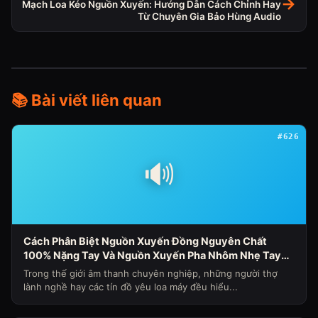
→
Mạch Loa Kéo Nguồn Xuyến: Hướng Dẫn Cách Chỉnh Hay
Từ Chuyên Gia Bảo Hùng Audio
📚 Bài viết liên quan
#626
🔊
Cách Phân Biệt Nguồn Xuyến Đồng Nguyên Chất
100% Nặng Tay Và Nguồn Xuyến Pha Nhôm Nhẹ Tay
Nhanh Nóng Sụt Áp Cho Loa Máy (Chủ Đề Loa Máy
Trong thế giới âm thanh chuyên nghiệp, những người thợ
Ngày 341)
lành nghề hay các tín đồ yêu loa máy đều hiểu...