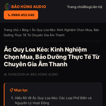
BẢO HÙNG AUDIO
Trang chủ
Blog
Liên hệ
📞 0969.452.540
Trang chủ
»
Blog
» Ắc Quy Loa Kéo: Kinh Nghiệm Chọn Mua, Bảo
Dưỡng Thực Tế Từ Chuyên Gia Âm Thanh
Ắc Quy Loa Kéo: Kinh Nghiệm
Chọn Mua, Bảo Dưỡng Thực Tế Từ
Chuyên Gia Âm Thanh
📅 15/06/2026
·
✍️ BẢO HÙNG AUDIO
📋 Mục lục
Hiểu Rõ Về Ắc Quy Loa Kéo: Các Loại Phổ Biến và
Nguyên Lý Hoạt Động