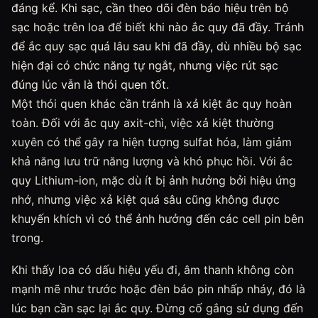
đáng kể. Khi sạc, cần theo dõi đèn báo hiệu trên bộ
sạc hoặc trên loa để biết khi nào ắc quy đã đầy. Tránh
để ắc quy sạc quá lâu sau khi đã đầy, dù nhiều bộ sạc
hiện đại có chức năng tự ngắt, nhưng việc rút sạc
đúng lúc vẫn là thói quen tốt.
Một thói quen khác cần tránh là xả kiệt ắc quy hoàn
toàn. Đối với ắc quy axit-chì, việc xả kiệt thường
xuyên có thể gây ra hiện tượng sulfat hóa, làm giảm
khả năng lưu trữ năng lượng và khó phục hồi. Với ắc
quy Lithium-ion, mặc dù ít bị ảnh hưởng bởi hiệu ứng
nhớ, nhưng việc xả kiệt quá sâu cũng không được
khuyến khích vì có thể ảnh hưởng đến các cell pin bên
trong.
Khi thấy loa có dấu hiệu yếu đi, âm thanh không còn
mạnh mẽ như trước hoặc đèn báo pin nhấp nháy, đó là
lúc bạn cần sạc lại ắc quy. Đừng cố gắng sử dụng đến