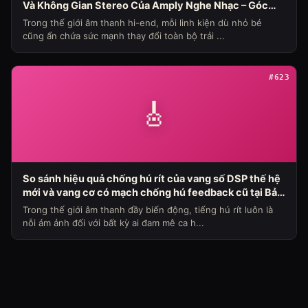
Và Không Gian Stereo Của Amply Nghe Nhạc – Góc
Nhìn Chuyên Gia Từ Bảo Hùng Audio
Trong thế giới âm thanh hi-end, mỗi linh kiện dù nhỏ bé
cũng ẩn chứa sức mạnh thay đổi toàn bộ trải ...
#623
🎸
So sánh hiệu quả chống hú rít của vang số DSP thế hệ
mới và vang cơ có mạch chống hú feedback cũ tại Bảo
Hùng Audio (Chủ đề loa máy ngày 336)
Trong thế giới âm thanh đầy biến động, tiếng hú rít luôn là
nỗi ám ảnh đối với bất kỳ ai đam mê ca h...