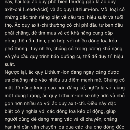
nay, hai loại ắc quy phổ biến thường gặp là ắc quy
axit-chì (Lead-Acid) và ắc quy Lithium-ion. Mỗi loại có
những đặc tính riêng biệt về cấu tạo, hiệu suất và tuổi
thọ. Ắc quy axit-chì thường có chi phí đầu tư ban đầu
phải chăng, dễ tìm mua và có khả năng cung cấp
dòng điện ổn định, phù hợp với nhiều dòng loa kéo
phổ thông. Tuy nhiên, chúng có trọng lượng khá nặng
và yêu cầu quy trình bảo dưỡng cụ thể để duy trì hiệu
suất.
Ngược lại, ắc quy Lithium-ion đang ngày càng được
ưa chuộng nhờ vào nhiều ưu điểm mạnh mẽ. Chúng có
mật độ năng lượng cao hơn đáng kể, nghĩa là với cùng
một dung lượng, ắc quy Lithium-ion sẽ nhẹ hơn và nhỏ
gọn hơn nhiều so với ắc quy axit-chì. Điều này đặc
biệt có ý nghĩa với các dòng loa kéo di động, giúp
người dùng dễ dàng mang vác và di chuyển, chẳng
hạn khi cần vận chuyển loa qua các khu chợ đông đúc