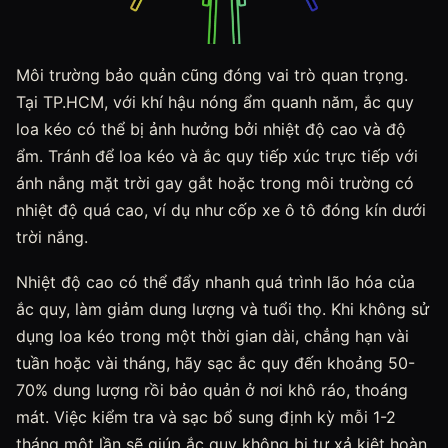
Môi trường bảo quản cũng đóng vai trò quan trọng.
Tại TP.HCM, với khí hậu nóng ẩm quanh năm, ắc quy
loa kéo có thể bị ảnh hưởng bởi nhiệt độ cao và độ
ẩm. Tránh để loa kéo và ắc quy tiếp xúc trực tiếp với
ánh nắng mặt trời gay gắt hoặc trong môi trường có
nhiệt độ quá cao, ví dụ như cốp xe ô tô đóng kín dưới
trời nắng.
Nhiệt độ cao có thể đẩy nhanh quá trình lão hóa của
ắc quy, làm giảm dung lượng và tuổi thọ. Khi không sử
dụng loa kéo trong một thời gian dài, chẳng hạn vài
tuần hoặc vài tháng, hãy sạc ắc quy đến khoảng 50-
70% dung lượng rồi bảo quản ở nơi khô ráo, thoáng
mát. Việc kiểm tra và sạc bổ sung định kỳ mỗi 1-2
tháng một lần sẽ giúp ắc quy không bị tự xả kiệt hoàn