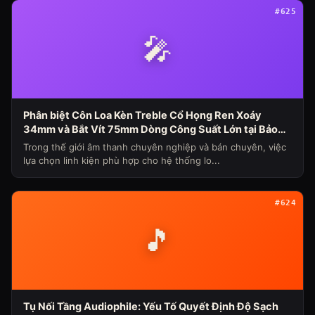
#625
🎤
Phân biệt Côn Loa Kèn Treble Cổ Họng Ren Xoáy
34mm và Bắt Vít 75mm Dòng Công Suất Lớn tại Bảo
Hùng Audio (Chủ đề loa máy ngày 339)
Trong thế giới âm thanh chuyên nghiệp và bán chuyên, việc
lựa chọn linh kiện phù hợp cho hệ thống lo...
#624
🎵
Tụ Nối Tầng Audiophile: Yếu Tố Quyết Định Độ Sạch