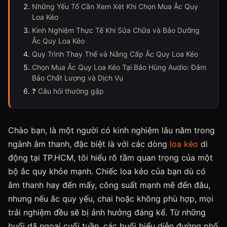
Những Yếu Tố Cần Xem Xét Khi Chọn Mua Ắc Quy
Loa Kéo
Kinh Nghiệm Thực Tế Khi Sửa Chữa và Bảo Dưỡng
Ắc Quy Loa Kéo
Quy Trình Thay Thế và Nâng Cấp Ắc Quy Loa Kéo
Chọn Mua Ắc Quy Loa Kéo Tại Bảo Hùng Audio: Đảm
Bảo Chất Lượng và Dịch Vụ
❓ Câu hỏi thường gặp
Chào bạn, là một người có kinh nghiệm lâu năm trong
ngành âm thanh, đặc biệt là với các dòng
loa kéo
di
động tại TP.HCM, tôi hiểu rõ tầm quan trọng của một
bộ ắc quy khỏe mạnh. Chiếc loa kéo của bạn dù có
âm thanh hay đến mấy, công suất mạnh mẽ đến đâu,
nhưng nếu ắc quy yếu, chai hoặc không phù hợp, mọi
trải nghiệm đều sẽ bị ảnh hưởng đáng kể. Từ những
buổi dã ngoại cuối tuần, các buổi biểu diễn đường phố