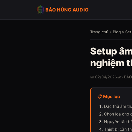
BẢO HÙNG AUDIO
Trang chủ
»
Blog
» Set
Setup âm
nghiệm t
📅 02/04/2026
·
✍️ BẢ
📋 Mục lục
Đặc thù âm th
Chọn loa cho 
Nguyên tắc bố 
Thiết bị cần th