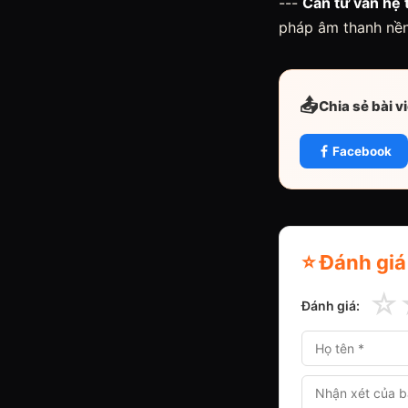
---
Cần tư vấn hệ 
pháp âm thanh nền
📤
Chia sẻ bài v
Facebook
⭐ Đánh giá
☆
Đánh giá: