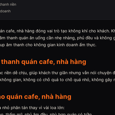
thanh nền
h doanh
án cafe, nhà hàng đóng vai trò tạo không khí cho khách. K
 âm thanh quán ăn uống cần nhẹ nhàng, phủ đều và không g
tup âm thanh cho không gian kinh doanh ẩm thực.
 thanh quán cafe, nhà hàng
ạc nền dễ chịu, giúp khách thư giãn nhưng vẫn nói chuyện
không gian, không có chỗ quá to chỗ quá nhỏ, không gây m
ho quán cafe, nhà hàng
 nhỏ phân tán thay vì vài loa lớn:
ọn, thẩm mỹ, phủ âm đều, phù hợp quán có trần