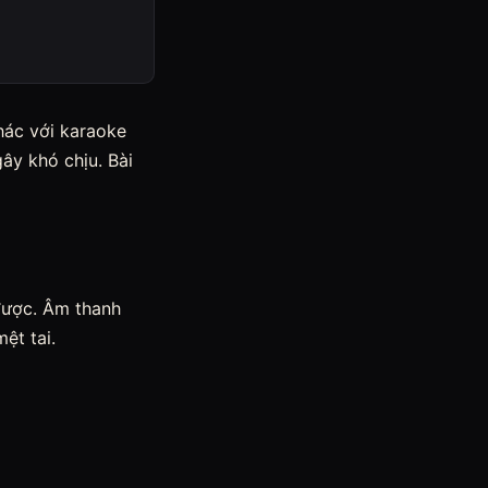
hác với karaoke
ây khó chịu. Bài
 được. Âm thanh
ệt tai.