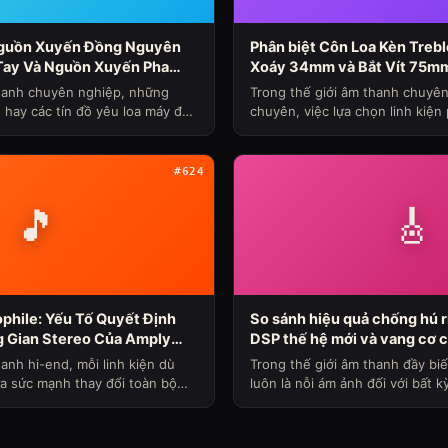
Nguồn Xuyến Đồng Nguyên
Phân biệt Côn Loa Kèn Treb
Tay Và Nguồn Xuyến Pha
Xoáy 34mm và Bắt Vít 75m
anh Nóng Sụt Áp Cho Loa
Lớn tại Bảo Hùng Audio (Ch
thanh chuyên nghiệp, những
Trong thế giới âm thanh chuyê
 Máy Ngày 341)
339)
 hay các tín đồ yêu loa máy đều
chuyên, việc lựa chọn linh kiệ
thống lo...
#624
🎵
🎸
phile: Yếu Tố Quyết Định
So sánh hiệu quả chống hú r
 Gian Stereo Của Amply
DSP thế hệ mới và vang cơ 
Nhìn Chuyên Gia Từ Bảo
feedback cũ tại Bảo Hùng Au
anh hi-end, mỗi linh kiện dù
Trong thế giới âm thanh đầy biế
máy ngày 336)
a sức mạnh thay đổi toàn bộ
luôn là nỗi ám ảnh đối với bất k