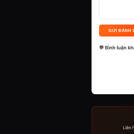
GỬI ĐÁNH 
💬 Bình luận k
Liên