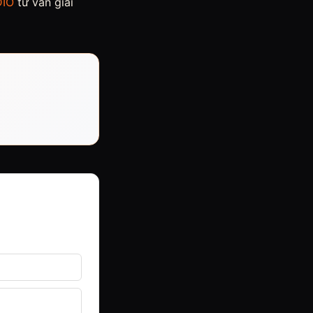
IO
tư vấn giải