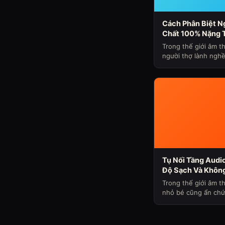
Cách Phân Biệt 
Chất 100% Nặng 
Nhôm Nhẹ Tay Nh
Trong thế giới âm 
Máy (Chủ Đề Loa
người thợ lành nghề
hiểu...
Tụ Nối Tầng Audio
Độ Sạch Và Không
Nghe Nhạc – Góc 
Trong thế giới âm th
Hùng Audio
nhỏ bé cũng ẩn chứ
trải ...