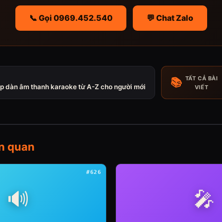
📞 Gọi 0969.452.540
💬 Chat Zalo
TẤT CẢ BÀI
📚
p dàn âm thanh karaoke từ A-Z cho người mới
VIẾT
ên quan
#626
🔊
🎤