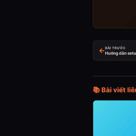
BÀI TRƯỚC
←
Hướng dẫn setu
📚 Bài viết li