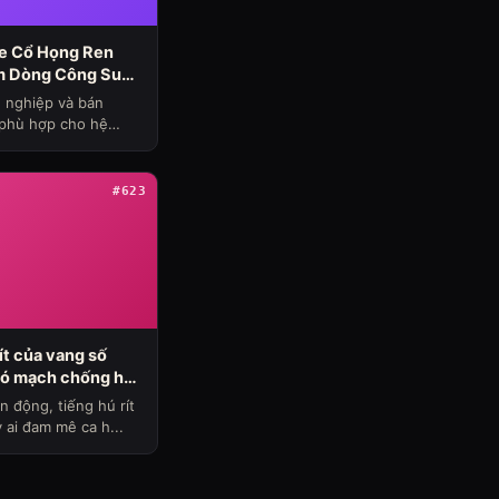
le Cổ Họng Ren
m Dòng Công Suất
ủ đề loa máy ngày
n nghiệp và bán
n phù hợp cho hệ
#623
ít của vang số
có mạch chống hú
dio (Chủ đề loa
n động, tiếng hú rít
ỳ ai đam mê ca h...