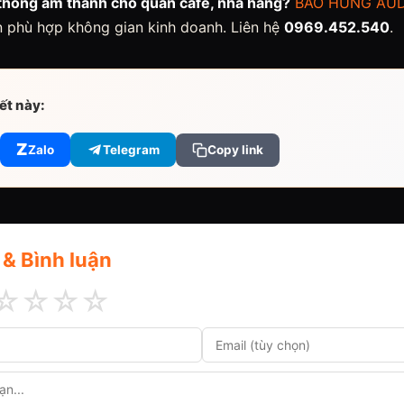
thống âm thanh cho quán cafe, nhà hàng?
BẢO HÙNG AUD
 phù hợp không gian kinh doanh. Liên hệ
0969.452.540
.
iết này:
Z
Zalo
Telegram
Copy link
 & Bình luận
☆
☆
☆
☆