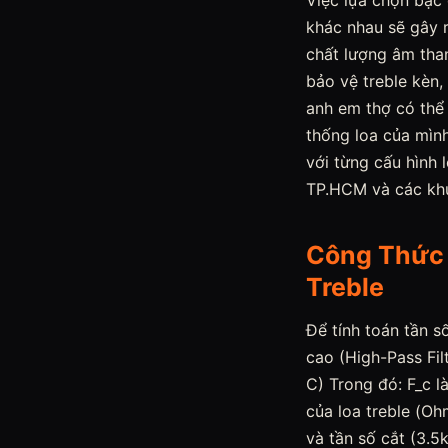
Việc lựa chọn bậc
khác nhau sẽ gây r
chất lượng âm than
bảo vệ treble kèn, 
anh em thợ có thể 
thống loa của mình
với từng cấu hình 
TP.HCM và các khu
Công Thức 
Treble
Để tính toán tần s
cao (High-Pass Fil
C) Trong đó: F_c l
của loa treble (Ohm
và tần số cắt (3.5k