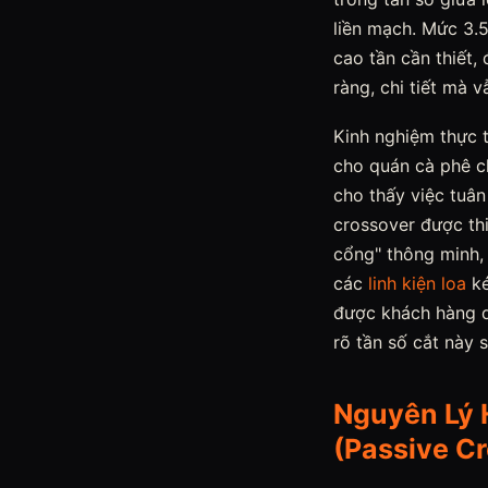
liền mạch. Mức 3.5
cao tần cần thiết,
ràng, chi tiết mà v
Kinh nghiệm thực t
cho quán cà phê 
cho thấy việc tuân
crossover được th
cổng" thông minh, 
các
linh kiện loa
ké
được khách hàng qu
rõ tần số cắt này 
Nguyên Lý 
(Passive C