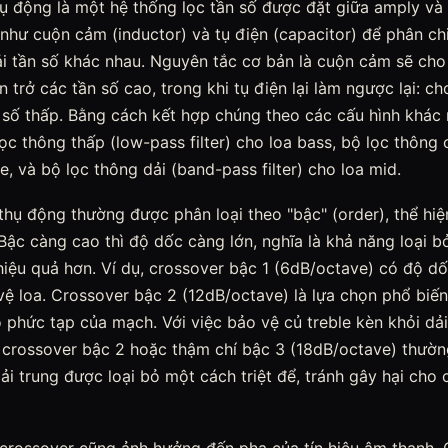
ụ động là một hệ thống lọc tần số được đặt giữa amply và 
 như cuộn cảm (inductor) và tụ điện (capacitor) để phân chi
i tần số khác nhau. Nguyên tắc cơ bản là cuộn cảm sẽ cho 
 trở các tần số cao, trong khi tụ điện lại làm ngược lại: ch
 số thấp. Bằng cách kết hợp chúng theo các cấu hình khác 
lọc thông thấp (low-pass filter) cho loa bass, bộ lọc thông
ble, và bộ lọc thông dải (band-pass filter) cho loa mid.
thụ động thường được phân loại theo "bậc" (order), thể hi
Bậc càng cao thì độ dốc càng lớn, nghĩa là khả năng loại 
ệu quả hơn. Ví dụ, crossover bậc 1 (6dB/octave) có độ d
vệ loa. Crossover bậc 2 (12dB/octave) là lựa chọn phổ biế
ộ phức tạp của mạch. Với việc bảo vệ củ treble kèn khỏi dải
crossover bậc 2 hoặc thậm chí bậc 3 (18dB/octave) thườ
i trung được loại bỏ một cách triệt để, tránh gây hại cho c