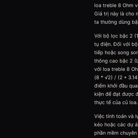
loa treble 8 Ohm v
Giá trị này là cho
ta thường dùng bậ
Với bộ lọc bậc 2 
tụ điện. Đối với b
tiếp hoặc song son
thông cao bậc 2 (Li
với loa treble 8 O
(8 * √2) / (2 * 3.
điểm khởi đầu quan 
kiện để đạt được đ
thực tế của củ loa.
Việc tính toán và 
kéo hoặc các dự á
phần mềm chuyên dụ