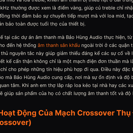
kHz thường được xem là điểm vàng, giúp củ treble chỉ nhậ
 đồng thời đảm bảo sự chuyển tiếp mượt mà với loa mid, tạ
ẫn bảo toàn được tuổi thọ của thiết bị.
ế tại các dự án âm thanh mà Bảo Hùng Audio thực hiện, từ 
cho đến hệ thống
âm thanh sân khấu
ngoài trời ở các quận 
 thủ nguyên tắc này giúp giảm thiểu đáng kể các sự cố về l
iết kế cẩn thận không chỉ là một mạch điện đơn thuần mà l
chỉ cho phép những tín hiệu phù hợp đi qua. Điều này đặc 
o mà Bảo Hùng Audio cung cấp, nơi mà sự ổn định và độ b
an tâm. Khi anh em thợ lắp ráp loa kéo tại nhà hay các xư
sẽ giúp sản phẩm của họ có chất lượng âm thanh tốt và độ
Hoạt Động Của Mạch Crossover Thụ
rossover)