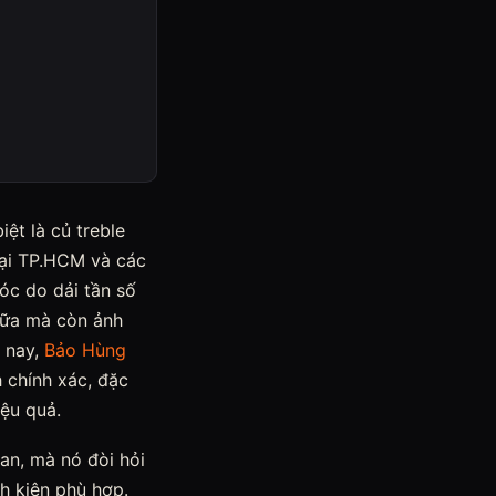
ệt là củ treble
 tại TP.HCM và các
hóc do dải tần số
chữa mà còn ảnh
m nay,
Bảo Hùng
h chính xác, đặc
iệu quả.
an, mà nó đòi hỏi
nh kiện phù hợp.