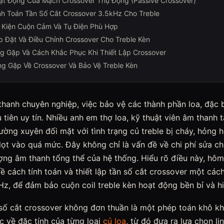
t Động Của Mạch Crossover Thụ Động (Passive Crossover)
h Toán Tần Số Cắt Crossover 3.5kHz Cho Treble
 Kiện Cuộn Cảm Và Tụ Điện Phù Hợp
 Đặt Và Điều Chỉnh Crossover Cho Treble Kèn
g Gặp Và Cách Khắc Phục Khi Thiết Lập Crossover
g Gặp Về Crossover Và Bảo Vệ Treble Kèn
thanh chuyên nghiệp, việc bảo vệ các thành phần loa, đặc bi
u tiên uy tín. Nhiều anh em thợ loa, kỹ thuật viên âm thanh
ường xuyên đối mặt với tình trạng củ treble bị cháy, hỏng 
lọt vào quá mức. Đây không chỉ là vấn đề về chi phí sửa 
ợng âm thanh tổng thể của hệ thống. Hiểu rõ điều này, hô
về cách tính toán và thiết lập tần số cắt crossover một các
Hz, để đảm bảo cuộn coil treble kèn hoạt động bền bỉ và h
 số cắt crossover không đơn thuần là một phép toán khô kh
ắc về đặc tính của từng loại
củ loa
, từ đó đưa ra lựa chọn li