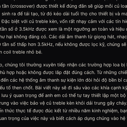
tần (crossover) được thiết kế đúng đắn sẽ giúp mỗi củ loa
inh ra để tái tạo, từ đó kéo dài tuổi thọ cho thiết bị và ma
 Đặc biệt với củ treble kèn, vốn rất nhạy cảm với các tín h
ắt tần số ở 3.5kHz được xem là một ngưỡng an toàn và hiệu
hư hại không đáng có. Các dải âm thanh từ giọng hát, nhạc
 tần số thấp hơn 3.5kHz, nếu không được lọc kỹ, chúng sẽ 
 coil treble nhỏ bé.
o, chúng tôi thường xuyên tiếp nhận các trường hợp loa bị
hù hợp hoặc không được lắp đặt đúng cách. Từ những chi
đến các hệ thống âm thanh sự kiện lớn đòi hỏi độ bền bỉ c
yếu tố then chốt. Bài viết này sẽ đi sâu vào các khía cạnh k
 lưu ý quan trọng để anh em có thể tự tay thiết lập một bộ
trung vào việc bảo vệ củ treble kèn khỏi dải trung gây cháy.
ến thức thực tế được đúc kết từ nhiều năm kinh nghiệm, bạn
uan trọng của việc này và biết cách áp dụng chúng vào hệ