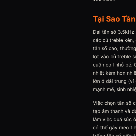
Tại Sao Tần
Dải tần số 3.5kHz 
các củ treble kèn, 
tần số cao, thường
lọt vào củ treble 
cuộn coil nhỏ bé.
nhiệt kém hơn nhiề
lớn ở dải trung (ví
mạnh mẽ, sinh nhi
Việc chọn tần số c
tạo âm thanh và độ
làm việc quá sức ở
có thể gây méo tiế
trống tần số giữa 