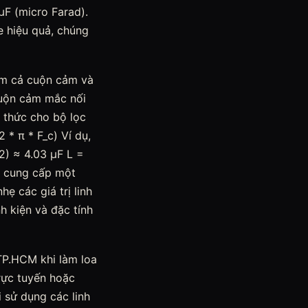
µF (micro Farad).
le hiệu quả, chúng
ồm cả cuộn cảm và
cuộn cảm mắc nối
 thức cho bộ lọc
2 * π * F_c) Ví dụ,
√2) ≈ 4.03 µF L =
ày cung cấp một
ẹ các giá trị linh
h kiện và đặc tính
 TP.HCM khi làm loa
rực tuyến hoặc
i sử dụng các linh