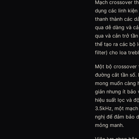
Mạch crossover th
dụng các linh kiện
thanh thành các dả
qua dễ dàng và cản
qua và cản trở tần
thể tạo ra các bộ 
filter) cho loa tre
Một bộ crossover 
đường cắt tần số. 
mong muốn càng hi
giản nhưng ít bảo 
hiệu suất lọc và đ
3.5kHz, một mạch 
nghị để đảm bảo dả
mỏng manh.