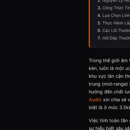
Nguyên Lý Hoạ
Công Thức Tín
Lựa Chọn Linh
Thực Hành Lắp
Các Lỗi Thườn
Hỏi Đáp Thườn
Trong thế giới âm 
kèn, luôn là một ư
khu vực lân cận th
trung (mid-range) 
hưởng đến chất lư
Audio
xin chia sẻ 
biệt là ở mức 3.5k
Việc tính toán tần
sự hiểu biết sâu s