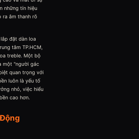
n những tín hiệu
o ra âm thanh rõ
lắp đặt dàn loa
trung tâm TP.HCM,
oa treble. Một bộ
à một "người gác
biệt quan trọng với
ền luôn là yếu tố
ởng nhỏ, việc hiểu
 bền cao hơn.
 Động