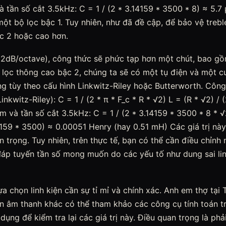
à tần số cắt 3.5kHz: C = 1 / (2 * 3.14159 * 3500 * 8) ≈ 5.7 
 một bộ lọc bậc 1. Tuy nhiên, như đã đề cập, để bảo vệ treb
c 2 hoặc cao hơn.
(12dB/octave), công thức sẽ phức tạp hơn một chút, bao g
ộ lọc thông cao bậc 2, chúng ta sẽ có một tụ điện và một 
g tùy theo cấu hình Linkwitz-Riley hoặc Butterworth. Công
nkwitz-Riley): C = 1 / (2 * π * F_c * R * √2) L = (R * √2) / (
hm và tần số cắt 3.5kHz: C = 1 / (2 * 3.14159 * 3500 * 8 * 
14159 * 3500) ≈ 0.00051 Henry (hay 0.51 mH) Các giá trị n
trọng. Tuy nhiên, trên thực tế, bạn có thể cần điều chỉnh nh
áp tuyến tần số mong muốn do các yếu tố như dung sai lin
lựa chọn linh kiện cần sự tỉ mỉ và chính xác. Anh em thợ tại
n âm thanh khác có thể tham khảo các công cụ tính toán t
ng để kiểm tra lại các giá trị này. Điều quan trọng là phả