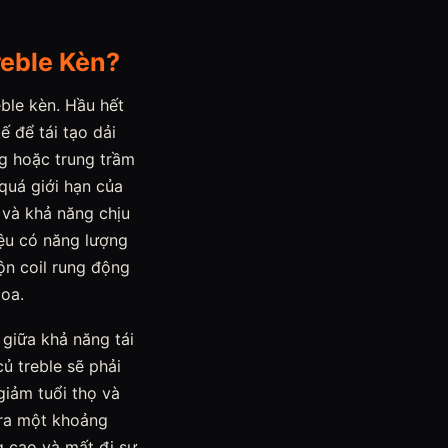
reble Kèn?
ble kèn. Hầu hết
ế để tái tạo dải
ng hoặc trung trầm
 quá giới hạn của
 và khả năng chịu
iệu có năng lượng
uộn coil rung động
oa.
 giữa khả năng tái
ủ treble sẽ phải
giảm tuổi thọ và
 ra một khoảng
ng cao và mất đi sự