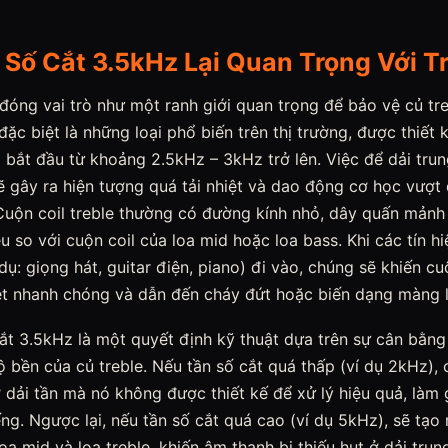
 Số Cắt 3.5kHz Lại Quan Trọng Với T
đóng vai trò như một ranh giới quan trọng để bảo vệ củ tre
đặc biệt là những loại phổ biến trên thị trường, được thiết k
 bắt đầu từ khoảng 2.5kHz – 3kHz trở lên. Việc để dải tru
sẽ gây ra hiện tượng quá tải nhiệt và dao động cơ học vượt
 Cuộn coil treble thường có đường kính nhỏ, dây quấn mảnh
u so với cuộn coil của loa mid hoặc loa bass. Khi các tín h
 dụ: giọng hát, guitar điện, piano) đi vào, chúng sẽ khiến c
ệt nhanh chóng và dẫn đến cháy đứt hoặc biến dạng màng l
ắt 3.5kHz là một quyết định kỹ thuật dựa trên sự cân bằng
 bền của củ treble. Nếu tần số cắt quá thấp (ví dụ 2kHz), c
 dải tần mà nó không được thiết kế để xử lý hiệu quả, làm 
ng. Ngược lại, nếu tần số cắt quá cao (ví dụ 5kHz), sẽ tạo
loa mid và loa treble, khiến âm thanh bị thiếu hụt ở dải tru