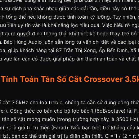
 crossover cũng ảnh hưởng đến pha của tín hiệu âm thanh.
a sự dịch pha khác nhau giữa các dải tần, điều này có thể
h tổng thể nếu không được tính toán kỹ lưỡng. Tuy nhiên, 
ưu tiên uy tín vẫn là khả năng lọc hiệu quả. Việc hiểu rõ ng
đưa ra quyết định thông thái khi thiết kế hoặc thay thế bộ
. Bảo Hùng Audio luôn sẵn lòng tư vấn chi tiết về các loại
loa, giúp khách hàng tại 87 Trần Thị Xong, Ấp Bến Đình, Xã
 vực lân cận có được giải pháp âm thanh an toàn và chất 
Tính Toán Tần Số Cắt Crossover 3.
ố cắt 3.5kHz cho loa treble, chúng ta cần sử dụng công th
ter). Công thức cơ bản cho bộ lọc bậc 1 (6dB/octave) là: F_c
à tần số cắt mong muốn (trong trường hợp này là 3500 Hz).
). C là giá trị tụ điện (Farad). Nếu bạn biết trở kháng của 
Hz), bạn có thể tính giá trị tụ điện cần thiết. C = 1 / (2 * π *