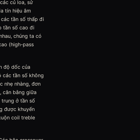
các củ loa, sử
a tín hiệu âm
các tần số thấp đi
o tần số cao đi
nhau, chúng ta có
 cao (high-pass
ện độ dốc của
bỏ các tần số không
ốc nhẹ nhàng, đơn
n, cân bằng giữa
 trung ở tần số
ng được khuyến
uộn coil treble