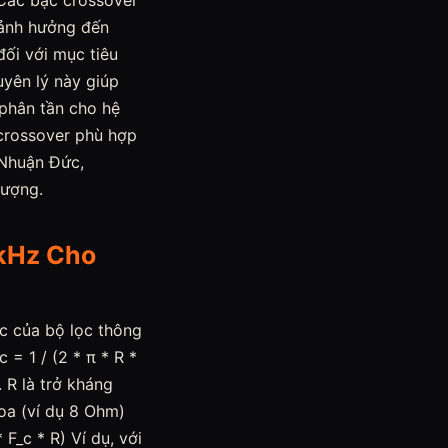
 Các bậc crossover
 ảnh hưởng đến
đối với mục tiêu
uyên lý này giúp
 phân tần cho hệ
 crossover phù hợp
 Nhuận Đức,
lượng.
5kHz Cho
ức của bộ lọc thông
 = 1 / (2 * π * R *
 R là trở kháng
loa (ví dụ 8 Ohm)
 F_c * R) Ví dụ, với