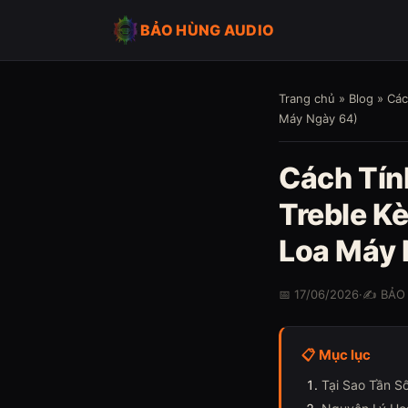
BẢO HÙNG AUDIO
Trang chủ
»
Blog
» Các
Máy Ngày 64)
Cách Tín
Treble K
Loa Máy 
📅 17/06/2026
·
✍️ BẢO
📋 Mục lục
Tại Sao Tần S