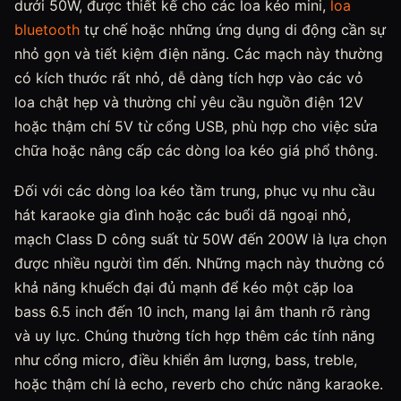
dưới 50W, được thiết kế cho các loa kéo mini,
loa
bluetooth
tự chế hoặc những ứng dụng di động cần sự
nhỏ gọn và tiết kiệm điện năng. Các mạch này thường
có kích thước rất nhỏ, dễ dàng tích hợp vào các vỏ
loa chật hẹp và thường chỉ yêu cầu nguồn điện 12V
hoặc thậm chí 5V từ cổng USB, phù hợp cho việc sửa
chữa hoặc nâng cấp các dòng loa kéo giá phổ thông.
Đối với các dòng loa kéo tầm trung, phục vụ nhu cầu
hát karaoke gia đình hoặc các buổi dã ngoại nhỏ,
mạch Class D công suất từ 50W đến 200W là lựa chọn
được nhiều người tìm đến. Những mạch này thường có
khả năng khuếch đại đủ mạnh để kéo một cặp loa
bass 6.5 inch đến 10 inch, mang lại âm thanh rõ ràng
và uy lực. Chúng thường tích hợp thêm các tính năng
như cổng micro, điều khiển âm lượng, bass, treble,
hoặc thậm chí là echo, reverb cho chức năng karaoke.