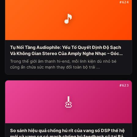
#624
🎵
Tụ Nối Tầng Audiophile: Yếu Tố Quyết Định Độ Sạch
Và Không Gian Stereo Của Amply Nghe Nhạc – Góc
Nhìn Chuyên Gia Từ Bảo Hùng Audio
Trong thế giới âm thanh hi-end, mỗi linh kiện dù nhỏ bé
cũng ẩn chứa sức mạnh thay đổi toàn bộ trải ...
#623
🎸
So sánh hiệu quả chống hú rít của vang số DSP thế hệ
mới và vang cơ có mạch chống hú feedback cũ tại Bảo