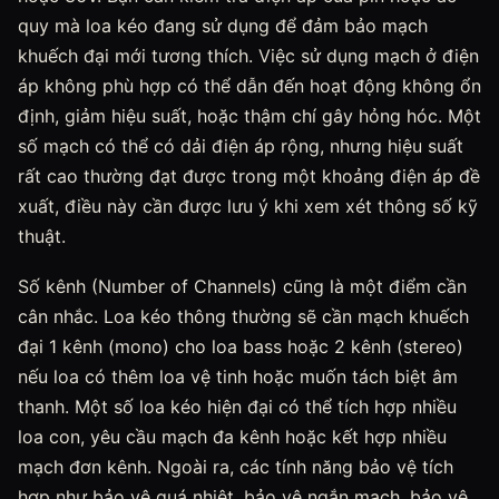
quy mà loa kéo đang sử dụng để đảm bảo mạch
khuếch đại mới tương thích. Việc sử dụng mạch ở điện
áp không phù hợp có thể dẫn đến hoạt động không ổn
định, giảm hiệu suất, hoặc thậm chí gây hỏng hóc. Một
số mạch có thể có dải điện áp rộng, nhưng hiệu suất
rất cao thường đạt được trong một khoảng điện áp đề
xuất, điều này cần được lưu ý khi xem xét thông số kỹ
thuật.
Số kênh (Number of Channels) cũng là một điểm cần
cân nhắc. Loa kéo thông thường sẽ cần mạch khuếch
đại 1 kênh (mono) cho loa bass hoặc 2 kênh (stereo)
nếu loa có thêm loa vệ tinh hoặc muốn tách biệt âm
thanh. Một số loa kéo hiện đại có thể tích hợp nhiều
loa con, yêu cầu mạch đa kênh hoặc kết hợp nhiều
mạch đơn kênh. Ngoài ra, các tính năng bảo vệ tích
hợp như bảo vệ quá nhiệt, bảo vệ ngắn mạch, bảo vệ