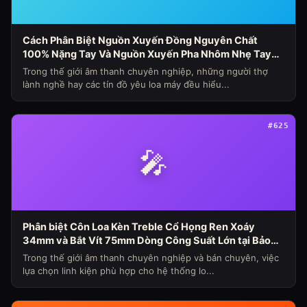
Cách Phân Biệt Nguồn Xuyến Đồng Nguyên Chất
100% Nặng Tay Và Nguồn Xuyến Pha Nhôm Nhẹ Tay
Nhanh Nóng Sụt Áp Cho Loa Máy (Chủ Đề Loa Máy
Trong thế giới âm thanh chuyên nghiệp, những người thợ
Ngày 341)
lành nghề hay các tín đồ yêu loa máy đều hiểu...
#625
🎤
Phân biệt Côn Loa Kèn Treble Cổ Họng Ren Xoáy
34mm và Bắt Vít 75mm Dòng Công Suất Lớn tại Bảo
Hùng Audio (Chủ đề loa máy ngày 339)
Trong thế giới âm thanh chuyên nghiệp và bán chuyên, việc
lựa chọn linh kiện phù hợp cho hệ thống lo...