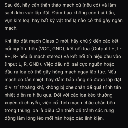
Sau đó, hãy cẩn thận tháo mạch cũ (nếu có) và làm
sạch khu vực lắp đặt. Đảm bảo không còn bụi bẩn,
vụn kim loại hay bất kỳ vật thể lạ nào có thể gây ngắn
mạch.
Khi lắp đặt mạch Class D mới, hãy chú ý đến các kết
nối nguồn điện (VCC, GND), kết nối loa (Output L+, L-,
R+, R- nếu là mạch stereo) và kết nối tín hiệu đầu vào
(Input L, R, GND). Việc đấu nối sai cực nguồn hoặc
đầu ra loa có thể gây hỏng mạch ngay lập tức. Nếu
mạch có tản nhiệt, hãy đảm bảo rằng nó được lắp đặt
ở vị trí thoáng khí, không bị che chắn để quá trình tản
nhiệt diễn ra hiệu quả. Đối với các loa kéo thường
xuyên di chuyển, việc cố định mạch chắc chắn bên
trong thùng loa là điều cần thiết để tránh các rung
động làm lỏng lẻo mối hàn hoặc các linh kiện.